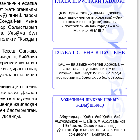
ГЛАВА II. РУСТАКИ ГАВХОРЭ
ғанлығын есапқа
ет жатырғанлыгы
(К исторической динамике древней
ў) яғный, парсы
ирригационной сети Хорезма) «Они
Сондай-ақ, мына
провели из нее (реки) каналы
и построили на ней города».Ал-
 бар. Салыстырып
Макдиси BGA III 2...
ув, Улыўма бул
стеликти "Қыздың
ГЛАВА I. СТЕНА В ПУСТЫНЕ
ымыздың бийбаҳа
көриниси жағынан
«КАС — на языке жителей Хорезма —
егиз қырлы сопақ
этостена в пустыне, ничем не
окруженная».Якут. IV. 222.«И люди
йўаллары көринип
построили на берегах ее болеетрех...
езинесиз. Дәслеп
ген төрт мүйешли
Хожелиден шықкан шайыр-
өменде жайласқан
жазыўшылар
нен бастырылған.
 уқсайды.
Абдусадықов Ҳайытбай Ҳайытбай
Абдусадықов — шайыр. Ҳ. Абдусадықов
1957-жылы Хожели қаласында
туўылған. Орта мектепти питкергеннен
соң дәслеп Тақыятас қ...