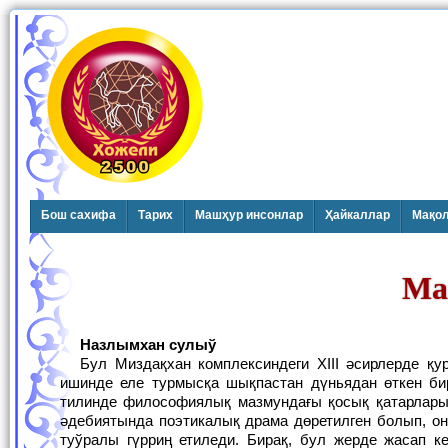
Бош сахифа
Тарих
Машҳур инсонлар
Ҳайкаллар
Мақо
Ма
Назлымхан
c
улыў
Бул Миздақхан комплексиндеги XIII әсирлерде қурылған тарийхый естелик Назлымхан сулыў деп те айтылып киятыр. Естелик
ишинде еле турмысқа шықпастан дүньядан өткен би
тилинде философиялық мазмундағы қосық қатарлары
әдебиятында поэтикалық драма дөретилген болып, о
туўралы гүрриң етиледи. Бирақ, бул жерде жасап к