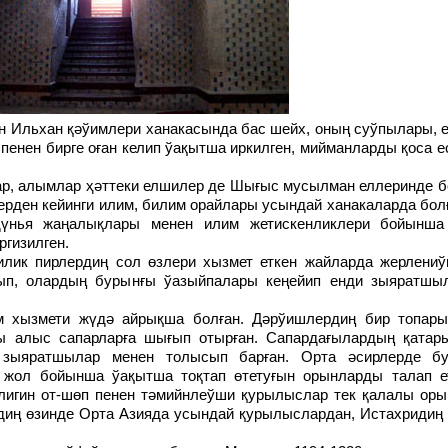
 пенен бирге оған келип ўақытша иркилген, мийманларды қоса е
ерден кейинги илим, билим орайлары усындай ханакаларда бол
үнья жаңалықлары менен илим жетискенликлери бойынша 
ргизилген.
нып, олардың бурынғы ўазыйпалары кеңейип енди зыяратшы
ры алыс сапарларға шығып отырған. Сапардағылардың қатар
 зыяратшылар менен толысып барған. Орта әсирлерде б
жол бойынша ўақытша тоқтап өтетуғын орынларды талап е
өлигин от-шөп пенен тәмийнлеўши қурылыслар тек қалалы ор
рдиң өзинде Орта Азияда усындай қурылыслардан, Истахридиң