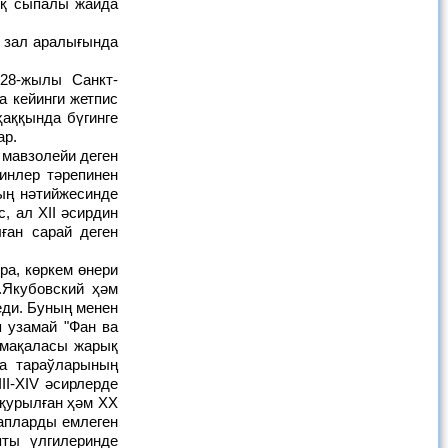
ық сыпалы жайда
 зал аралығында
 кейинги жетпис
аққында бүгинге
ар.
инлер тәрепинен
ың нәтийжесинде
, ал XII әсирдин
ған сарай деген
ра, көркем өнери
.Якубовский ҳәм
еди. Буның менен
 узамай "Фан ва
 мақаласы жарық
қа тараўларының
II-XIV әсирлерде
 қурылған ҳәм XX
апларды емлеген
ты үлгилеринде