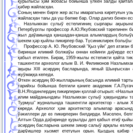
қурылысы ҳәм жобасы бойынша үлкен залды қайтал
қәбир жайласқан.
Соның менен бирге жер асты имаратына киретуғын уз
жайласқан тағы да үш бөлме бар. Олар дәлиз бенен е
Назлымхан сулыў естелигиниң сырлары ақырына шекем толық ашылды деп айтыўға еле ерте. Себеби, 1928-жылы Санкт-
Петербурглы профессор А.Ю.Якубовский тәрепинен би
жыл даўамында қаншадан-қанша алымлардың болыўын
шекем ҳәр қыйлы пикирлер бар. Түсиниклирек болыўы
Профессор А. Ю. Якубовский "Қыз үйи" деп атаған бул естелик XIII әсирдиң ақыры XIV әсирлерге тийисли жер асты мавзолейи деген
биринши илимий болжаўы оннан кейинги дәўирде ест
қабыл етилген. Бирақ, 1959-жылы естеликти қайта 
ташкентли археолог алым В. И. Филимонов Назлымхан 
ақыры XIII әсирдиң басларында, яғный Шыңғысхан 
жуўмаққа келеди.
Өткен әсирдиң 80-жылларының басында илимий тартыс
тарийхы бойынша белгили қәниге академик Г.А.Пуг
В.Н.Ягодинлердиң пикирлерин қоллай отырып: «Назлым
илим майданындағы Назлымхан сулыў ҳаққындағы та
Турмуш" журналында ташкентли архитектор - алым 
көреди. Археолог ҳәм архитектор алымлар арасын
ўәкиллери де өз пикирлерин билдирди. Мәселен, бел
Алтын Орда дәўиринде қурылды деп қабыл етиў қыйын,
әсирдиң басларына шекем зикир салыў арқалы өзлер
дәрўишлер хызмет ететуғын орын. Қыздың қәбир 