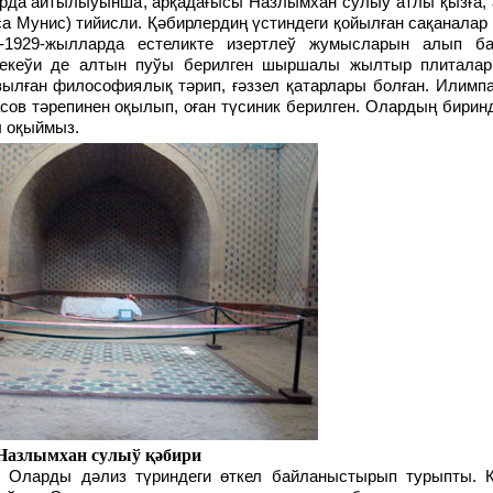
ларда айтылыўынша, арқадағысы Назлымхан сулыў атлы қызға,
са Мунис) тийисли. Қәбирлердиң үстиндеги қойылған сақаналар
28-1929-жылларда естеликте изертлеў жумысларын алып ба
 екеўи де алтын пуўы берилген шыршалы жылтыр плиталар 
ылған философиялық тәрип, ғәззел қатарлары болған. Илимпа
ов тәрепинен оқылып, оған түсиник берилген. Олардың бирин
ы оқыймыз.
Назлымхан сулыў қәбири