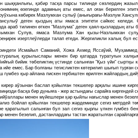
ан шыққанлығы, қәбир тасқа парсы тилинде сөзлердиң жазыл
онимниң өзегинде адамның аты емес, ал оған берилген эпит
руўхына көбирек Мазлумхан сулыў (анығырағы-Мәзлум Хансулы
Хансулыў деген қыздың аты ямаса эпитети сәйкес келеди. 
рда араб тилинен өткен "Мазлума" деген ҳаял-қызлардың аты
злымхан Сулув, ямаса Мазлума Хан қызы-Назлымхан сул
реңирек изертлеўлерди талап етеди. Жергиликли халық бул е
ктуралық қурылыслары менен бир қатарда туратуғын халқ
бийғый бийик төбеликтиң үстинде салынған "Қыз үйи" сыртқы 
 ийе емес. Бар болғаны тегисликтен көтерилип шығып турған с
 үш гүмбез қыр айлана пискен гербиштен өрилген жайлардың ди
иңизди басқа бир дүньяға - жер астындағы сарайға киргендей с
дийўаллары менен мүйешлери ҳәр қыйлы нағыслар менен безел
дәлиз бойлап қойылған текшелер жәрдеминде сегиз метрдей т
не қаратылып салынған бул зал сегиз қырлы үлкен гүмбез бе
р менен безелип, дәстанлардағы тастан жаратылған сарайларға