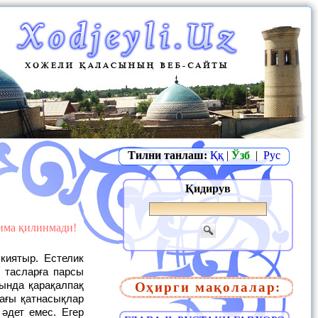
Тилни танлаш:
Ққ
|
Ўзб
|
Рус
Қидирув
жима қилинмади!
 тасларға парсы
Оҳирги мақолалар:
ында қарақалпақ
ағы қатнасықлар
әдет емес. Егер