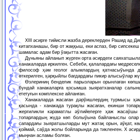
XIII әсирге тийисли жазба дереклерден Рашид ад Дин Ильхан қәўимлери ханакасында бас шейх, оның суўпылары, еки муаззини, бир
китапханашы, бир от жаққыш, еки аспаз, бир сипсекеш
шамалас адам бир ўақытта жасаған.
Дүньяны айланып жүрген орта әсирдеги саяхатшылар, алымлар ҳәттеки елшилер де Шығыс мусылман еллеринде болғанда усындай
ханакаларда иркилген. Себеби, қалалардағы медресел
философ ҳәм геолог алымлардың қатнасыўында д
өткерилген, ҳәрқыйлы бағдардағы пикир алысыўлар жү
Өзлериниң бенделик парызларын орынлаған көпшилик пирлердиң сол өзлери хызмет еткен жайларда жерлениўине байланыслы
бундай ханакаларға қосымша зыяратханалар салы
ететуғын комплекске айланған.
Ханакаларда жасаған дәрўишлердиң турмысы ҳәм хызмети жүдә айрықша болған. Дәрўишлердиң бир топары шейх әўлийеси
қасында - ханакада турақлы жасаған, екинши топа
жергиликли кәраматлы әўлийелерге ҳаж жасаўшы
топарлардың жүдә көп болыўына байланыслы олар 
сапардағы зыяратшыларды мут жатақ орын, аўқат, к
қоймай, саўда жолы бойларында да тикленген. X әси
мыңнан асламы болған.