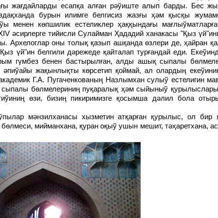
ғы жағдайларды есапқа алған рәўиште алып барды. Бес ж
здақханда бурын илимге белгисиз жазғы ҳәм қысқы жумам
ыўы менен көпшилик естеликлер ҳаққындағы мағлыўматларғ
-ХIV әсирлерге тийисли Сулайман Ҳададий ханакасы "Қыз үй"и
. Архелоглар оны толық қазып ашқанда өзлери де, ҳайран қа
ыз үй"ин белгили дәрежеде қайталап турғандай еди. Екеўинд
 ярым гүмбез бенен бастырылған, алды ашық сыпалы бөлмеле
 әпиўайы жақынлықты көрсетип қоймай, ал олардың екеўини
академик Г.А. Пугаченкованың Назлымхан сулыў естелигин ма
ан сыпалы бөлмелериниң пуқаралық ҳәм сыйыныў қурылыслары
тиўиниң өзи, бизиң пикиримизге қосымша дәлил бола отыр
 бөлмеси, мийманхана, қуран оқыў ушын мешит, тәҳаретхана, а