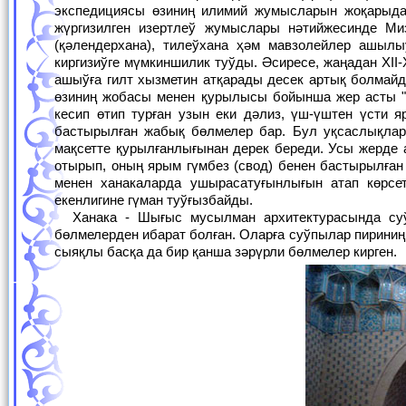
экспедициясы өзиниң илимий жумысларын жоқарыда
жүргизилген изертлеў жумыслары нәтийжесинде Ми
(қәлендерхана), тилеўхана ҳәм мавзолейлер ашыл
киргизиўге мүмкиншилик туўды. Әсиресе, жаңадан ХII
ашыўға гилт хызметин атқарады десек артық болмайды
өзиниң жобасы менен қурылысы бойынша жер асты "Қ
кесип өтип турған узын еки дәлиз, үш-үштен үсти
бастырылған жабық бөлмелер бар. Бул уқсаслықлар
мақсетте қурылғанлығынан дерек береди. Усы жерде 
отырып, оның ярым гүмбез (свод) бенен бастырылғ
менен ханакаларда ушырасатуғынлығын атап көрсе
екенлигине гүман туўғызбайды.
Ханака - Шығыс мусылман архитектурасында суўпылар мәнзилханасы хызметин атқарған қурылыс, ол бир ямаса бир неше
бөлмелерден ибарат болған. Оларға суўпылар пириниң
сыяқлы басқа да бир қанша зәрүрли бөлмелер кирген.