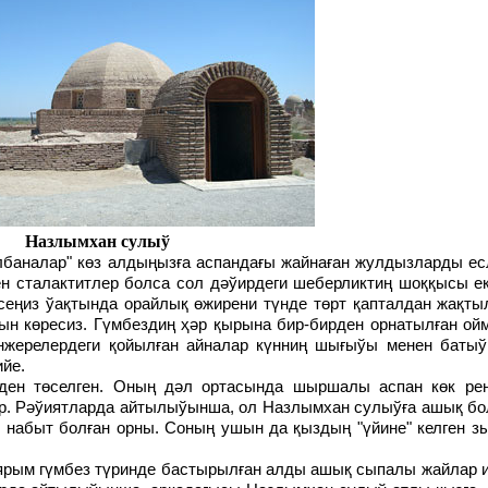
Назлымхан сулыў
н сталактитлер болса сол дәўирдеги шеберликтиң шоққысы ек
рсеңиз ўақтында орайлық өжирени түнде төрт қапталдан жақт
көресиз. Гүмбездиң ҳәр қырына бир-бирден орнатылған ойм
нжерелердеги қойылған айналар күнниң шығыўы менен баты
ийе.
ар. Рәўиятларда айтылыўынша, ол Назлымхан сулыўға ашық бо
п набыт болған орны. Соның ушын да қыздың "үйине" келген 