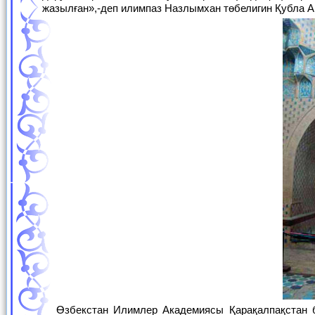
жазылған»,-деп илимпаз Назлымхан төбелигин Қубла 
Өзбекстан Илимлер Академиясы Қарақалпақстан бөлими қапталында 1987-жылы шөлкемлестирилген Миздақхан археологиялық