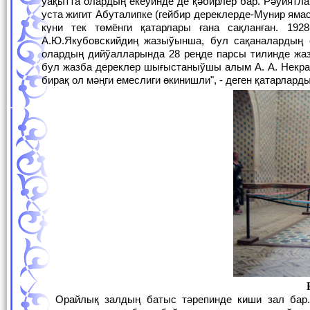
ўақытта олардың екеўинде де қәбирлер бар. Рәўият
уста жигит Абуталипке (гейбир дереклерде-Мунир яма
күни тек төмёнги қатарлары ғана сақланған. 19
А.Ю.Якубовскийдиң жазыўынша, бул сақаналардың
олардың дийўалларында 28 реңде парсы тилинде жаз
бул жазба дереклер шығыстаныўшы алым А. А. Некрас
бирақ ол мәңги емеслиги өкинишли", - деген қатарлард
Орайлық залдың батыс тәрепинде киши зал бар. Оларды дәлиз түриндеги өткел байланыстырып турыпты. Киши зал өзиниң