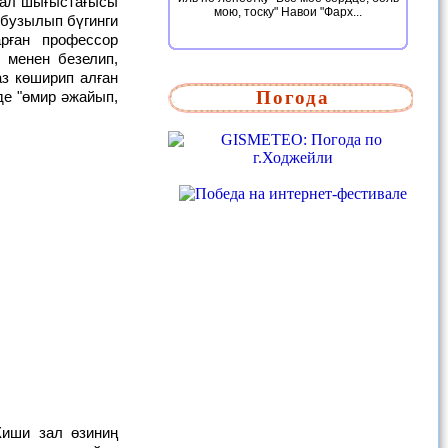
 ал шығыстағысы
мою, тоску" Навои "Фарх...
 бузылып бүгинги
рған профессор
менен безелип,
з көширип алған
Погода
де "өмир әжайып,