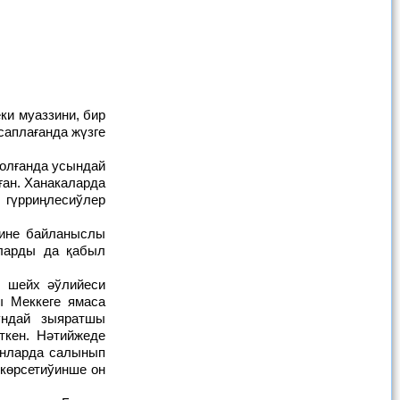
саплағанда жүзге
ған. Ханакаларда
гүрриңлесиўлер
ларды да қабыл
ы Меккеге ямаса
ундай зыяратшы
ткен. Нәтийжеде
ынларда салынып
 көрсетиўинше он