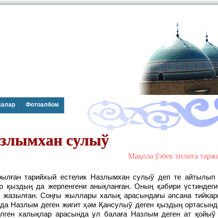
лалар
Фотоалбом
злымхан cулыў
Мақола ўзбек тилига тар
р қыздың да жерленгени анықланған. Оның қәбири үстиндеги
 жазылған. Соңғы жыллары халық арасындағы әпсана тийкар
нда Назлым деген жигит ҳәм Қансулыў деген қыздың ортасынд
елген халықлар арасында ул балаға Назлым деген ат қойыў 