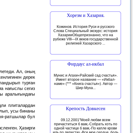
Хорезм и Хазария.
Кожинов. История Руси и русского
Слова Специальный экскурс: история
ХазарииОбщепризнанно, что на
рубеже VIII—IX веков государственной
религией Хазарского ...
Фирдаус ал-икбал
Мунис и Агахи«Райский сад счастья».
енлигинен дерек
Имеет второе название — «Икбал-
ыландырып турған
наме» (*** «Книга счастья»). Автор —
а нағыслы сегиз
Шир-Муха...
ўы аралығындағы
Крепость Довкесен
лып, усы бинаны
зыя-ратшылар бул
09.12.2001"Моей любви всем
причаститься б вам,-Собрать хоть по
одной частице б вам,-По капле крови
иль по лепестку -Все мое сердце, боль