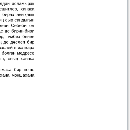
ылдан асламырақ
ешитлер, ханака
а бираз анықлық
ниң сыр сандығын
лған. Себеби, ол
е де бирин-бири
р, гүмбез бенен
ң де дәслеп бир
взолейге жатқара
 болған медресе
ып, оның ханака
схана, моншахана