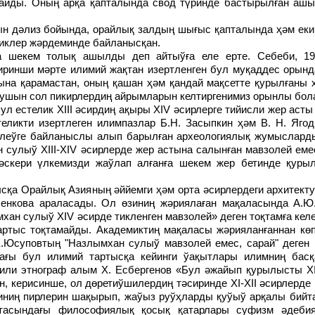
айды. Оның арқа қапталында свод түринде бастырылған аш
ын дәлиз бойында, орайлық залдың шығыс қапталында ҳәм еки
сиклер жәрдеминде байланысқан.
ринши мәрте илимий жақтан изертленген бул муқаддес орында
а қарамастан, оның қашан ҳәм қандай мақсетте қурылғаны ҳ
 ушын сол пикирлердиң айрымларын келтиргенимиз орынлы бол
еликти изертлеген илимпазлар Б.Н. Засыпкин ҳәм В. Н. Ягод
тиклеўге байланыслы алып барылған археологиялық жумыслард
сулыў XIII-ХIV әсирлерде жер астына салынған мавзолей емес
әскери үлкемизди жаўлап алғанға шекем жер бетинде қурыл
қа Орайлық Азияның әййемги ҳәм орта әсирлердеги архитекту
аченкова араласады. Ол өзиниң жәриялаған мақаласында А.Ю
хан сулыў XIV әсирде тикленген мавзолей» деген тоқтамға кел
ртыс тоқтамайды. Академиктиң мақаласы жәрияланғаннан көп
Х.Юсуповтың "Назлымхан сулыў мавзолей емес, сарай" деген
дағы бул илимий тартысқа кейинги ўақытлары илимниң бас
гили этнограф алым X. Есбергенов «Бул әжайып қурылысты XI
 керисинше, ол дөретиўшилердиң тәсиринде ХI-ХII әсирлерде
иниң пирлерин шақырып, жаўыз руўҳларды қуўыў арқалы бийт
тасындағы философиялық қосық қатарлары суфизм әдебия