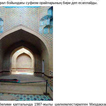
Арал бойындағы суфизм орайларының бири деп есаплайды.