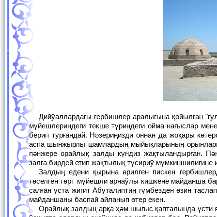
Дийўаллардағы гербишлер аралығына қойылған "гулбаналар" көз алдыңызға аспандағы жайнаған жулдызларды еслетеди. Ал, оның
мүйешлериндеги текше түриндеги ойма нағыслар мене
берип турғандай. Нәзериңизди оннан да жоқары көте
аспа шынжырлы шамлардың мыйықларының орынларын 
пәнжере орайлық залды күндиз жақтыландырған. Пә
залға бирдей етип жақтылық түсириў мүмкиншилигине 
Залдың едени қырына өрилген пискен гербишлерден төселген. Оның дәл ортасында шыршалы аспан көк реңли плиталардан
төселген төрт мүйешли арнаўлы кишкене майданша б
салған уста жигит Абуталиптиң гүмбезден өзин тасла
майданшаны баспай айланып өтер екен.
Орайлық залдың арқа ҳәм шығыс қапталында үсти ярым гүмбез түринде бастырылған алды ашық сыпалы жайлар исленген. Ҳәзирги