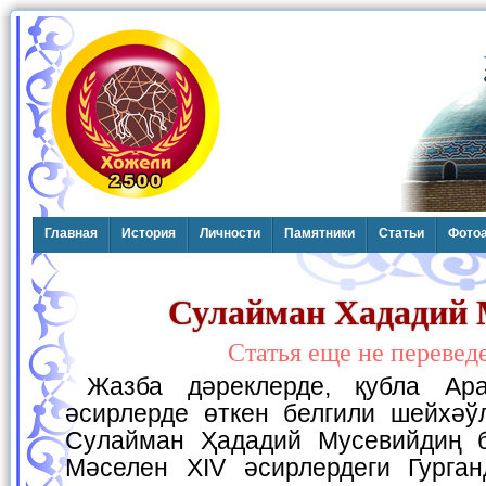
Главная
История
Личности
Памятники
Статьи
Фото
Сулайман Хададий 
Статья еще не перевед
Жазба дәреклерде, қубла Арал бойында, орта
әсирлерде өткен белгили шейхәў
Сулайман Ҳададий Мусевийдиң б
Мәселен XIV әсирлердеги Гурга