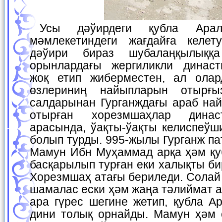
Усы дәўирдеги қубла Арал бойы, Хорезм
мәмлекетиндеги жағдайға келет
дәўири бираз шубалаңқылыққа
орынлардағы жергиликли династ
жоқ етип жиберместен, ал олар
өзлериниң найыпларын отырғы
салдарынан Гурганждағы араб на
отырған хорезмшаҳлар динас
арасында, ўақты-ўақты келиспеўш
болып турды. 995-жылы Гурганж п
Мамун Ибн Муҳаммад арқа ҳәм қу
басқарылып турған еки халықты би
Хорезмшаҳ атағы бериледи. Солай 
шамалас ески ҳәм жаңа тәлиймат а
ара гүрес шегине жетип, қубла А
дини толық орнайды. Мамун ҳәм