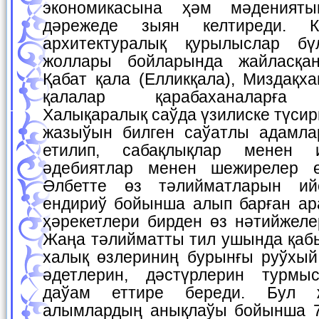
экономикасына ҳәм мәденият
дәрежеде зыян келтиреди. Кө
архитектуралық қурылыслар бү
жоллары бойларында жайласқан
Қабат қала (Елликқала), Миздақх
қалалар қарабаханаларға 
Халықаралық саўда үзилиске түсир
жазыўын билген саўатлы адамла
етилип, сабақлықлар менен и
әдебиятлар менен шежирелер ө
Әлбетте өз тәлийматларын ий
ендириў бойынша алып барған ар
ҳәрекетлери бирден өз нәтийжеле
Жаңа тәлийматты тил ушында қаб
халық өзлериниң бурынғы руўхый
әдетлерин, дәстүрлерин турмы
даўам еттире береди. Бул 
алымлардың анықлаўы бойынша 7