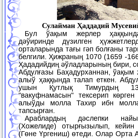
Сулайман Ҳаддадий Мусеви
Бул ўақым жерлер ҳаққында Қутлық Тимур
дәўиринде дүзилген ҳүжжетлер
орталарында тағы гәп болғаны та
белгили. Ҳижраның 1070 (1659 -1
Ҳададийдиң әўладларының бири, с
Абдулғазы Баҳадурханнан, ўақым 
алыў ҳаққында талап еткен. Абду
ушын Қутлық Тимурдың 13
"вакуфнамасын" тексерип көрге
алыўды молла Тахир ибн молл
тапсырған.
Араблардың дәслепки найыбы Миздақханда
(Хожелиде) отырғызылып, кейин
(Гөне Үргениш) өтеди. Олар Орта