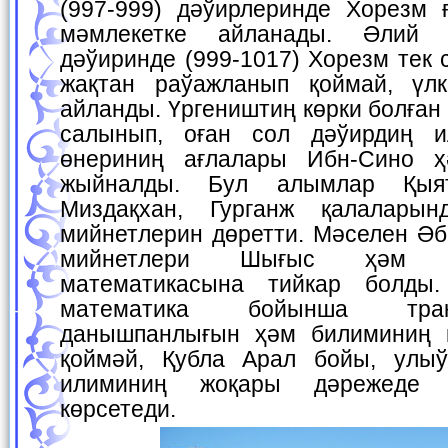
(997-999) дәўирлеринде Хорезм ғ
мәмлекетке айланады. Әлий
дәўиринде (999-1017) Хорезм тек 
жақтан раўажланып қоймай, үлк
айланды. Үргеништиң көрки болға
салынып, оған сол дәўирдиң 
өнериниң ағлалары Ибн-Сино ҳ
жыйналды. Бул алымлар Қыя
Миздақхан, Гурганж қалалары
мийнетлерин дөретти. Мәселен Әб
мийнетлери Шығыс ҳәм 
математикасына тийкар болды
математика бойынша тра
данышпанлығын ҳәм билиминиң к
қоймәй, Қубла Арал бойы, улы
илиминиң жоқары дәрежеде р
көрсетеди.