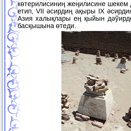
көтерилисиниң жеңилисине шекем 
етип, VII әсирдиң ақыры IX әсирд
Азия халықлары ең қыйын дәўирд
басқышына өтеди.