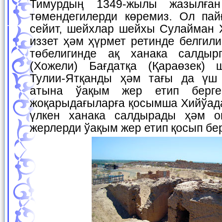
Тимурдың 1349-жылы жазылған
төмендегилерди көремиз. Ол пай
сейит, шейхлар шейхы Сулайман 
иззет ҳәм ҳүрмет ретинде белгил
төбелигинде ақ ханака салдырг
(Хожели) Бағдатқа (Қараөзек) 
Тулии-Ятқанды ҳәм тағы да үш
атына ўақым жер етип берге
жоқарыдағыларға қосымша Хийўад
үлкен ханака салдырады ҳәм он
жерлерди ўақым жер етип қосып бе