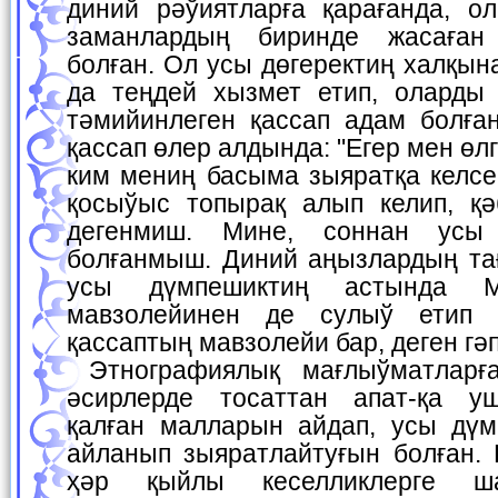
диний рәўиятларға қарағанда, 
заманлардың биринде жасаған
болған. Ол усы дөгеректиң халқын
да теңдей хызмет етип, оларды
тәмийинлеген қассап адам болға
қассап өлер алдында: "Егер мен өл
ким мениң басыма зыяратқа келсе
қосыўыс топырақ алып келип, қә
дегенмиш. Мине, соннан усы
болғанмыш. Диний аңызлардың та
усы дүмпешиктиң астында М
мавзолейинен де сулыў етип 
қассаптың мавзолейи бар, деген гә
Этнографиялық мағлыўматларға қарағанда өткен
әсирлерде тосаттан апат-қа у
қалған малларын айдап, усы дү
айланып зыяратлайтуғын болған. 
ҳәр қыйлы кеселликлерге ш