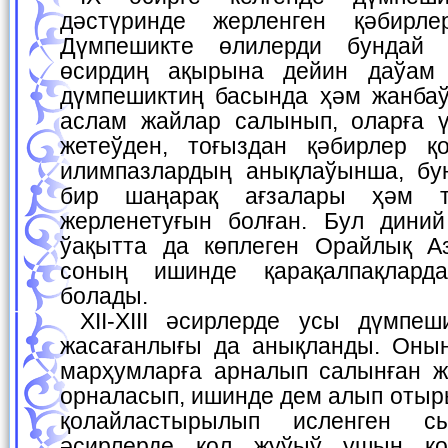
дәстүринде жерленген қәбирл
Дүмпешикте өлилерди бундай 
өсирдиң ақырына дейин даўам
дүмпешиктиң басында ҳәм жанба
аслам жайлар салынып, оларға ү
жетеўден, тоғыздан қәбирлер қ
илимпазлардың анықлаўынша, бу
бир шаңарақ ағзалары ҳәм т
жерленетуғын болған. Бул диний
ўақытта да көплеген Орайлық А
соның ишинде қарақалпақлард
болады.
ХII-ХIII әсирлерде усы дүмпешикте шыйықшының
жасағанлығы да анықланды. Оны
марҳумларға арналып салынған 
орналасып, ишинде дем алып отыр
қолайластырылып исленген с
әсирлерде қол жуўыў ушын қо