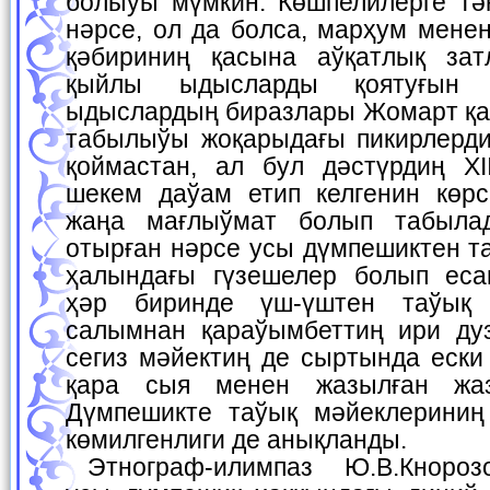
болыўы мүмкин. Көшпелилерге тә
нәрсе, ол да болса, марҳум мене
қәбириниң қасына аўқатлық зат
қыйлы ыдысларды қоятуғын 
ыдыслардың биразлары Жомарт қа
табылыўы жоқарыдағы пикирлерди
қоймастан, ал бул дәстүрдиң XI
шекем даўам етип келгенин көрс
жаңа мағлыўмат болып табыла
отырған нәрсе усы дүмпешиктен т
ҳалындағы гүзешелер болып еса
ҳәр биринде үш-үштен таўық
салымнан қараўымбеттиң ири ду
сегиз мәйектиң де сыртында ески
қара сыя менен жазылған жаз
Дүмпешикте таўық мәйеклериниң
көмилгенлиги де анықланды.
Этнограф-илимпаз Ю.В.Кнорозовтың пикиринше,