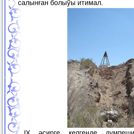
салынған болыўы итимал.
IX әсирге келгенде дүмпешикте ислам дини