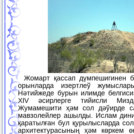
Жомарт қассап дүмпешигинен басқа да бир қатар
орынларда изертлеў жумыслар
Нәтийжеде бурын илимде белгисиз
ХIV әсирлерге тийисли Мизд
Жумамешити ҳәм сол дәўирде с
мавзолейлер ашылды. Ислам динин
қаратылған бул қурылысларда сол
архитектурасының ҳәм көркем ө