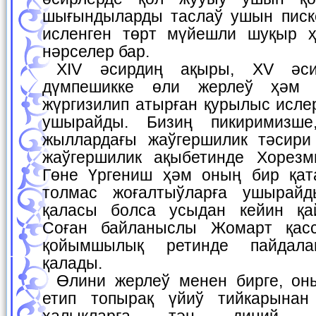
шығындыларды таслаў ушын писк
исленген төрт мүйешли шуқыр ҳ
нәрселер бар.
XIV әсирдиң ақыры, XV әсирдиң басларында
дүмпешикке өли жерлеў ҳәм 
жүргизилип атырған қурылыс исле
ушырайды. Бизиң пикиримизше
жыллардағы жаўгершилик тәсири
жаўгершилик ақыбетинде Хорезм
Гөне Үргениш ҳәм оның бир қат
толмас жоғалтыўларға ушырайд
қаласы болса усыдан кейин қай
Соған байланыслы Жомарт қас
қойымшылық ретинде пайдала
қалады.
Өлини жерлеў менен бирге, оның үстине төбешик
етип топырақ үйиў тийкарынан
халықларға тән диний д