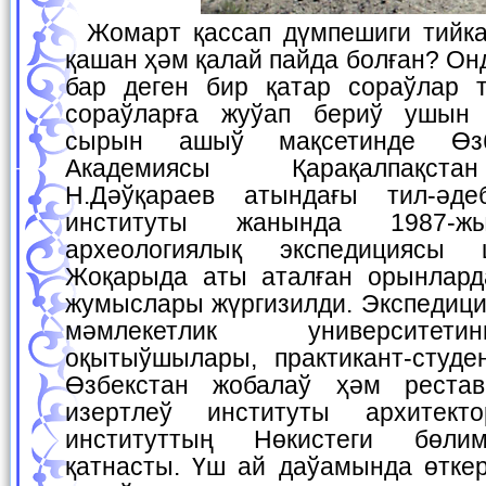
Жомарт қассап дүмпешиги тийкарында өзи не? Ол
қашан ҳәм қалай пайда болған? Он
бар деген бир қатар сораўлар 
сораўларға жуўап бериў ушын
сырын ашыў мақсетинде Өзб
Академиясы Қарақалпақст
Н.Дәўқараев атындағы тил-әд
институты жанында 1987-жы
археологиялық экспедициясы ш
Жоқарыда аты аталған орынлард
жумыслары жүргизилди. Экспедици
мәмлекетлик университет
оқытыўшылары, практикант-студен
Өзбекстан жобалаў ҳәм рестав
изертлеў институты архитек
институттың Нөкистеги бөлим
қатнасты. Үш ай даўамында өткер