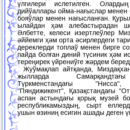
үлгилери ислетилген. Оларды
дийўаллары ойма-нағыслар менен 
бояўлар менен нағысланған. Қур
ылайдан ҳәм алебастырадан ше
Әлбетте, келеси изертлеўлер Ми
әййемги ҳәм орта әсирлердеги та
дереклерди топлаў менен бирге с
пайда болған диний түсиник ҳәм и
тереңирек үйрениўге жәрдем беред
Жуўмақлап айтқанда, Миздақхан комплекси жақын
жылларда Самарқандтағ
Түркменстандағы "Нисса",
"Пяндижикент", Қазақстандағы "О
аспан астындағы қорық музей б
республикамыздың, сырт еллер
ушын өзиниң есигин ашады деген ү