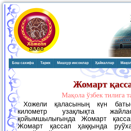
Бош сахифа
Тарих
Машҳур инсонлар
Ҳайкаллар
Мақо
Жомарт қасс
Мақола ўзбек тилига 
Хожели қаласының күн батыс тәрепинде бес
километр узақлықта жайла
қойымшылығында Жомарт қасса
Жомарт қассап ҳаққында руўха