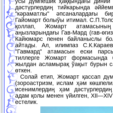
усы дүмпешик ҳаққындағы диний
дәстүрлердиң тийкарында әййем
"кәраматлы" әпсаналардағы б
Гайомарт болыўы итимал. С.П.Толс
қоллап, Жомарт атамасыны
аңызларындағы Гав-Мард (гав-өгиз
Кайюмарс пенен байланыслы бо
айтады. Ал, илимпаз С.К.Карае
"Гавмард" атамасын ески парс
тиллерге Жомарт формасында 
жылдан асламырақ ўақыт бурын с
өткен.
Солай етип, Жомарт қассап дүмпешиги ҳәр қыйлы
(зороастризм, ислам ҳәм көшпели
исенимлердиң ҳәм дәстүрлердиң
адам қолы менен үйилген, XII—XIV
естелик.