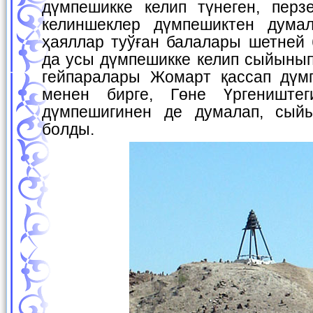
дүмпешикке келип түнеген, перз
келиншеклер дүмпешиктен думал
ҳаяллар туўған балалары шетней 
да усы дүмпешикке келип сыйынып
гейпаралары Жомарт қассап дүм
менен бирге, Гөне Үргениште
дүмпешигинен де думалап, сыйы
болды.