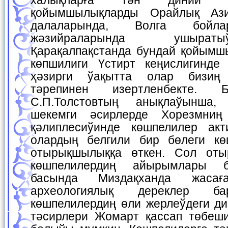
қойымшылықларды Орайлық Ази
далаларында, Волга бойла
жәзийраларында ушырат
Қарақалпақстанда бундай қойым
көпшилиги Үстирт кеңислигинде
ҳәзирги ўақытта олар бизиң 
тәрепинен изертленбекте. 
С.П.Толстовтың анықлаўынша,
шекемги әсирлерде Хорезмниң
қәлиплесиўинде көшпелилер акт
олардың белгили бир бөлеги кө
отырықшылыққа өткен. Сол оты
көшпелилердиң айырымлары 
басында Миздақханда жасағ
археологиялық дереклер 
көшпелилердиң өли жерлеўдеги ди
тәсирлери Жомарт қассап төбеши