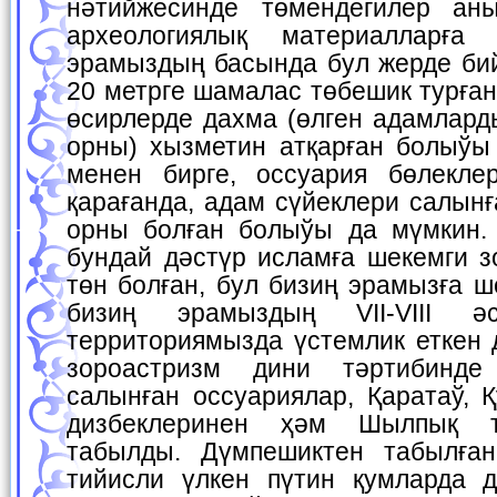
нәтийжесинде төмендегилер аны
археологиялық материалларға 
эрамыздың басында бул жерде бий
20 метрге шамалас төбешик турған. 
өсирлерде дахма (өлген адамлард
орны) хызметин атқарған болыўы
менен бирге, оссуария бөлекле
қарағанда, адам сүйеклери салын
орны болған болыўы да мүмкин.
бундай дәстүр исламға шекемги з
төн болған, бул бизиң эрамызға ш
бизиң эрамыздың VII-VIII ә
территориямызда үстемлик еткен 
зороастризм дини тәртибинде
салынған оссуариялар, Қаратаў, Қ
дизбеклеринен ҳәм Шылпық т
табылды. Дүмпешиктен табылған V
тийисли үлкен пүтин қумларда 