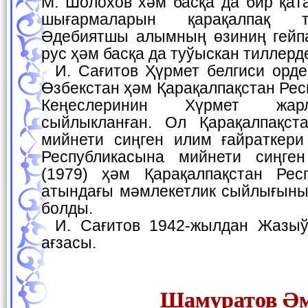
М. Шолохов хәм басқа да бир қа
шығармаларын қарақалпақ т
Әдебиятшы алымның өзиниң гейп
рус ҳәм басқа да туўыскан тиллер
И. Сағитов Ҳүрмет белгиси ордени ҳәм медальлар,
Өзбекстан ҳәм Қарақалпақстан Ре
Кеңеслеринин Хүрмет жар
сыйлыкланған. Ол Қарақалпақст
мийнети сиңген илим ғайраткери 
Республикасына мийнети сиңген
(1979) ҳәм Қарақалпақстан Рес
атындағы мәмлекетлик сыйлығының
болды.
И. Сағитов 1942-жылдан Жазыўшылар аўқамының
ағзасы.
Шамуратов Ә