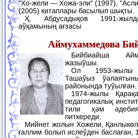
"Хо-жели — Хожа-эли" (1997), "Асл
(2005) китаплары басылып шықты.
Ҳ. Абдусадықов 1991-жылдан Жазыўшылар
аўқамының ағзасы
Аймухаммедова Би
Бийбиайша Аймухаммедова —
жазыўшы.
Ол 1953-жылы Түркменстанның
Ташаўыз ўәлаятын
районында туўылған.
1974-жылы Қарақалпақ мәмлекетлик
педагогикалық инсти
тили ҳәм әдебия
питкереди.
Мийнет жолын Хожели, Қанлыкөл районларында му-
ғаллим болып ислеўден баслаған,