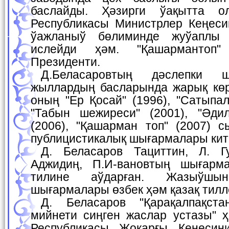
баслайды. Ҳәзирги ўақытта ол
Республикасы Министрлер Кеңеси
ўажланыў бөлиминде жуўаплы 
ислейди ҳәм. "Қашармантоп"
Президенти.
Д.Беласаровтың дәслепки шығармалары 70-
жыллардың басларында жарық көр
оның "Ер Қосай" (1996), "Сатыпал
"Табын шежиреси" (2001), "Әди
(2006), "Қашарман топ" (2007) с
публицистикалық шығармалары кит
Д. Беласаров Тациттин, Л. Гумилевтың, Мурад
Аджидиң, П.И-вановтың шығарма
тилине аўдарған. Жазыўш
шығармалары өзбек ҳәм қазақ тилл
Д. Беласаров "Қарақалпақстан Республикасына
мийнети сиңген жаслар устазы" ҳ
Республикасы Жоқарғы Кеңесин