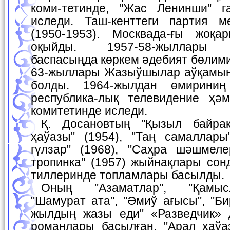
коми-тетинде, "Жас Ленинши" г
иследи. Таш-кенттеги партия м
(1950-1953). Москвада-ғы жоқа
оқыйды. 1957-58-жыллары "Қ
баспасыңда көркем әдебият бөлими
63-жыллары Жазыўшылар аўқамын
болды. 1964-жылдан өмирини
республика-лық телевидение ҳә
комитетинде иследи.
Қ. Досановтың "Қызыл байрақ" (1952), "Шайыр
ҳаўазы" (1954), "Таң самаллары"
гүлзар" (1968), "Саҳра шәшмелер
тропинка" (1957) жыйнақлары сонд
тиллеринде топламлары басылды.
Оның "Азаматлар", "Қамыслықтағы саўаш",
"Шамурат ата", "Әмиў ағысы", "Би
жылдың жазы еди" «Разведчик» 
романлары басылған. "Арал ҳаўа