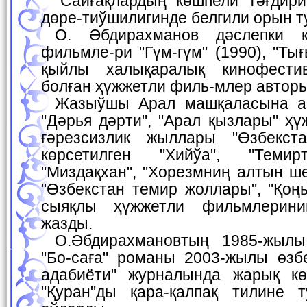
"Сайғақлардың көшпели тәғдири" эссеси жазыўшы
дөре-тиўшилигинде белгили орын т
О. Әбдирахманов дәслепки қарақалпақ көркем
фильмле-ри "Гүм-гүм" (1990), "Ты
қыйлы халықаралық кинофести
болған ҳүжжетли филь-млер авторы
Жазыўшы Арал машқаласына арналған "Аралқум",
"Дәрья дәрти", "Арал қызлары" ҳ
ғәрезсизлик жыллары "Өзбекста
көрсетилген "Хийўа", "Темир
"Миздақхан", "Хорезмниң алтын ше
"Өзбекстан темир жоллары", "Қоң
сыяқлы ҳүжжетли фильмлерини
жазды.
О.Әбдирахмановтың 1985-жылы басылып шыккан
"Бо-саға" романы 2003-жылы өзб
адабиёти" журналында жарық кө
"Қуран"ды қара-қалпақ тилине 