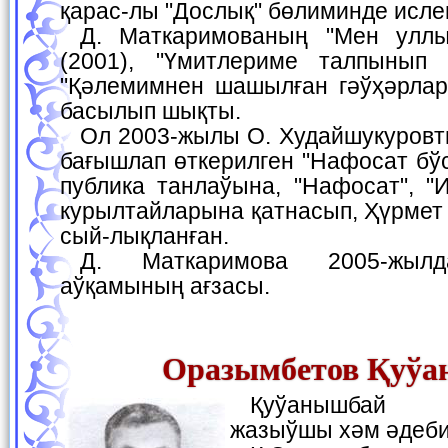
қарас-лы "Дослық" бөлиминде исле
Д. Маткаримованың "Мен уллы ел перзентимен"
(2001), "Үмитлериме талпынып 
"Қәлемимнен шашылған гәўҳәрлар"
басылып шықты.
Ол 2003-жылы О. Худайшукуровты еске алыў күнине
бағышлап өткерилген "Нафосат бў
публика танлаўына, "Нафосат", "
курылтайларына қатнасып, Ҳүрмет
сый-лықланған.
Д. Маткаримова 2005-жылдан Жазыўшылар
аўқамының ағзасы.
Оразымбетов Қуў
Қуўанышбай Оразымбетов—
жазыўшы хәм әдеби