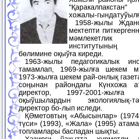
"Қаракалпакстан
хожалы-гындатуўылғ
1958-жылы Жданов атындағы орта
мектепти питкергенн
мәмлекетлик 
институтының т
бөлимине оқыўға киреди.
1963-жылы педагогикалык институтты табыслы
тамамлап, 1969-жылға шекем ме
1973-жылға шекем рай-онлық газет
соңынан райондағы Күнхожа а
директор, 1997-2001-жылға
оқыўшылардын экологиялық-
директор бо-лып иследи.
ҚӘметовтың «Абысынлар» (1974), «Хәмелпараздың
түси» (1993), «Жала» (1995) атам
топламлары баспадан шықты.