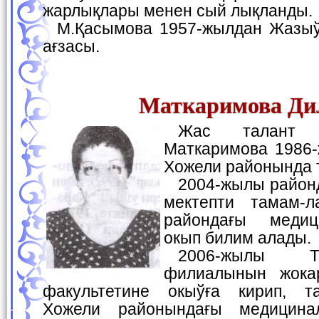
жарлықлары менен сый лықланды.
М.Қасымова 1957-жылдан Жазыўшылар аўқамының
ағзасы.
Маткаримова Ди
Жас талант ийеси Дилноза
Маткаримова 1986
Хожели районында 
2004-жылы райондағы 14-санлы орта
мектепти тамам-л
райондағы медиц
окып билим алады.
2006-жылы ТашПМИ Нөкис
филиалынын жока
факультетине окыўға кирип, т
Хожели районындағы медицина