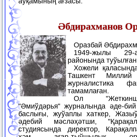
аўқамының ағзасы.
Әбдирахманов Ор
Оразбай Әбдира
1949-жылы 29-августта Кегейли
районында туўылған
Хожели қаласындағы мектепте оқып,
Ташкент Миллий у
журналистика фак
тамамлаған.
Ол "Жеткиншек" газетасы,
"Әмиўдәрья" журналында әде-бий
баслығы, жуўаплы хаткер, Жазы
әдебий мәсләҳәтши, "Қарақал
студиясында директор, Карақал
ҳәм ағар-тыўшылық ор