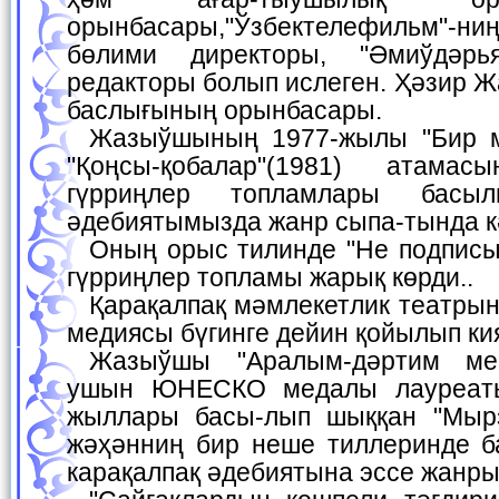
орынбасары,"Ўзбектелефильм"-н
бөлими директоры, "Әмиўдәрь
редакторы болып ислеген. Ҳәзир 
баслығының орынбасары.
Жазыўшының 1977-жылы "Бир муҳаббат тарийхы",
"Қоңсы-қобалар"(1981) атамас
гүрриңлер топламлары бас
әдебиятымызда жанр сыпа-тында к
Оның орыс тилинде "Не подписывай, браток" (1984)
гүрриңлер топламы жарық көрди..
Қарақалпақ мәмлекетлик театрында "Өжет"(1981) ко-
медиясы бүгинге дейин қойылып ки
Жазыўшы "Аралым-дәртим мениң"(1985) эссеси
ушын ЮНЕСКО медалы лауреаты
жыллары басы-лып шыққан "Мырз
жәҳәнниң бир неше тиллеринде 
карақалпақ әдебиятына эссе жанры