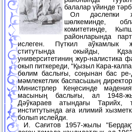
балалар үйинде тәрб
Ол дәслепки жыллары жаслар
шөлкеминде, обл
комитетинде, Кып
районларында пар
ислеген. Пүткил аўкамлык ж
ститутында окыйды, Кдза
университетиниң жур-налистика ф
окып питкереди, "Қызыл Кара-калп
бөлим баслығы, соңынан бас ре-д
мәмлекетлик баспасьшың директор
Министрлер Кеңесинде мәдения
масының баслығы, ал 1948-ж
Дәўкараев атындағы Тарийх, 
институтында аға илимий хызметк
болып ислейди.
И. Сағитов 1957-жылы "Бердақтың творчествосы"