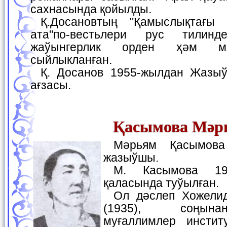
сахнасында қойылды.
Қ.Досановтың "Қамыслықтағы саўаш", "Шамурат
ата"по-вестьлери рус тилин
жаўынгерлик орден ҳәм м
сыйлыкланған.
Қ. Досанов 1955-жылдан Жазыўшылар аўқамының
ағзасы.
Қасымова Мәр
Мәрьям Қасымова — шайыр хәм
жазыўшы.
М. Касымова 1917-жылы Хожели
қаласында туўылған.
Ол дәслеп Хожелидеги педучилищени
(1935), соңына
муғаллимлер инстит