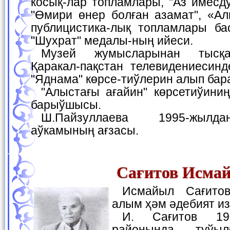
косық-лар топламлары, "Аз имесду
"Өмири өнер болған азамат", «Ал
публицистика-лық топламлары б
"Шухрат" медалы-ның ийеси.
Музей жумысларынан тысқары 1987-жылдан
Қаракал-пақстан телевидениесинд
"Яднама" көрсе-тиўлерин алып бар
"Алыстағы ағайин" көрсетиўиниң авторы ҳәм алып
барыўшысы.
Ш.Пайзуллаева 1995-жылдан Жазыўшылар
аўкамының ағзасы.
Сағитов Исма
Исмайыл Сағитов — фольклорист
алым ҳәм әдебият из
И. Сағитов 1908-жылы Хожели
районында туўылғ