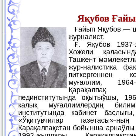
Яқубов Ғайы
Ғайып Яқубов — шайыр, дилмаш ҳәм
журналист.
Ғ. Яқубов 1937-жылы 9-октябрьде
Хожели қаласын
Ташкент мәмлекетл
жур-налистика фа
питкергеннен к
муғаллим, 1964
Қарақалпақ 
пединститутында оқытыўшы, 196
калық муғаллимлердиң билим
институтында кабинет баслығы,
«Ўқитувчилар газетасы»-
Карақалпақстан бойынша арнаўлы 
1992-жыллары Қарақалпақс