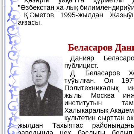
Ҳәзирги ўақытта ҳүрметли дем алыста. Ол
"Өзбекстан ха-лық билимлендириўи
Қ.Әметов 1995-жылдан Жазыўшылар аўқамының
ағзасы.
Беласаров Дан
Данияр Беласаров—жазыўшы хәм
публицист.
Д. Беласаров Хожели районында
туўылған. Ол 197
Политехникалық ин
жылы Москва инж
институтын та
Халыкаралық Академ
культетин сырттан ок
жылдан Тахыятас районындағы
заводында цех баслығы болып