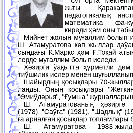
Ол орта мектепти тамамлап, 1968-
жьты Қаракалпа
педагогикалық инс
математика фа-ку
киреди ҳәм оны табы
Мийнет жолын муғаллим болып ислеўден баслайды.
Ш. Атамуратова көп жыллар даўа
сындағы К.Маркс ҳәм Ғ.Тоқай аты
лерде муғаллим болып иследи.
Ҳәзирги ўақытта ҳүрметли дем алыста ҳәм дөре-
тиўшилик ислер менен шуғылланып
Шайырдың қосықлары 70-жыллардан баслап жәрия-
ланды. Оның қосықлары "Жеткин
"Әмиўдәрья", "Ғумша" журналларын
Ш. Атамуратованың ҳәзирге шекем "Әткөншек"
(1978), "Саўға" (1981), "Шадлық" (
ға арналған қосықлар топламлары
Ш. Атамуратова 1983-жылдан Жазыўшылар