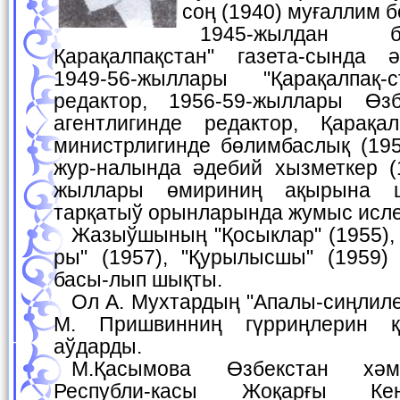
соң (1940) муғаллим 
1945-жылдан баслап "Кызыл
Қарақалпақстан" газета-сында 
1949-56-жыллары "Қарақалпақ-
редактор, 1956-59-жыллары Өзб
агентлигинде редактор, Қарақа
министрлигинде бөлимбаслық (195
жур-налында әдебий хызметкер (1
жыллары өмириниң ақырына 
тарқатыў орынларында жумыс исле
Жазыўшының "Қосыклар" (1955), "Қарақалпақ қызла-
ры" (1957), "Қурылысшы" (1959)
басы-лып шықты.
Ол А. Мухтардың "Апалы-сиңлилер" (1976) романын,
М. Пришвинниң гүрриңлерин қ
аўдарды.
М.Қасымова Өзбекстан хәм Қарақалпақстан
Республи-касы Жоқарғы Ке