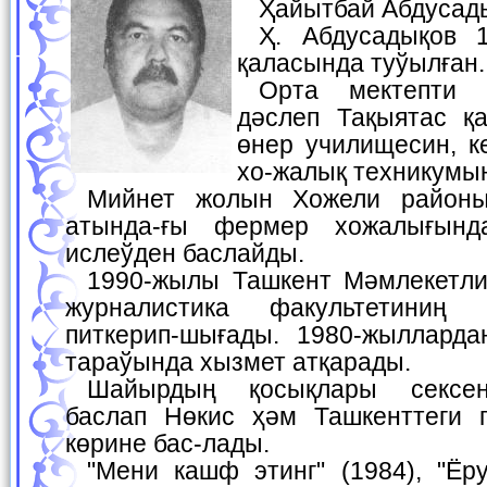
Ҳайытбай Абдуса
Ҳ. Абдусадықов 1957-жылы Хожели
қаласында туўылған.
Орта мектепти питкергеннен соң
дәслеп Тақыятас қа
өнер училищесин, к
хо-жалық техникумы
Мийнет жолын Хожели районындағы Ахунбабаев
атында-ғы фермер хожалығынд
ислеўден баслайды.
1990-жылы Ташкент Мәмлекетлик Университетиниң
журналистика факультетиниң
питкерип-шығады. 1980-жылларда
тараўында хызмет атқарады.
Шайырдың қосықлары сексенинши жыллардан
баслап Нөкис ҳәм Ташкенттеги г
көрине бас-лады.
"Мени кашф этинг" (1984), "Ёруғлик истаги"(1990),