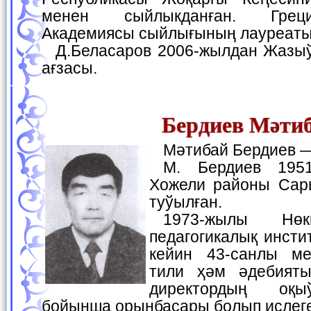
менен сыйлыкданған. Грец
Академиясы сыйлығының лауреаты
Д.Беласаров 2006-жылдан Жазыўшылар аўқамының
ағзасы.
Бердиев Мәти
Мәтибай Бердиев 
М. Бердиев 1951- жылы 5-майда
Хожели районы Сар
туўылған.
1973-жылы Нөкис мәмлекетлик
педагогикалық инсти
кейин 43-санлы ме
тили ҳәм әдебияты
директордың оқы
бойынша орынбасары болып ислеге