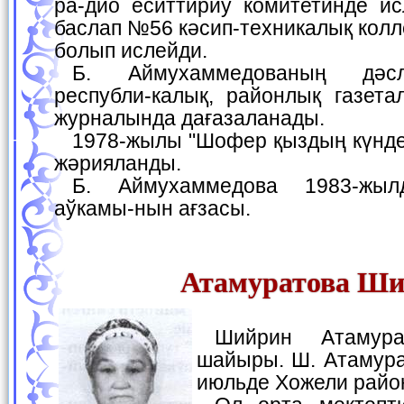
ра-дио еситтириў комитетинде ис
баслап №56 кәсип-техникалық кол
болып ислейди.
Б. Аймухаммедованың дәслепки қосыклары
республи-калық, районлық газета
журналында дағазаланады.
1978-жылы "Шофер қыздың күнделиги" атлы повести
жәрияланды.
Б. Аймухаммедова 1983-жылдан Жазыўшылар
аўкамы-нын ағзасы.
Атамуратова Ш
Шийрин Атамуратова - балалар
шайыры. Ш. Атамура
июльде Хожели райо