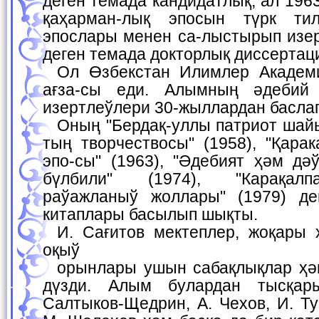
деген темада кандидатлық, ал 196
қаҳарман-лық эпосын түрк ти
эпослары менен са-лыстырып изер
деген темада докторлық диссертац
Ол Өзбекстан Илимлер Академиясының хабаршы-
ағза-сы еди. Алымның әдебий
изертлеўлери 30-жыллардан басла
Оның "Бердақ-уллы патриот шайыр" (1943), "Бердақ-
тың творчествосы" (1958), "Қара
эпо-сы" (1963), "Әдебият ҳәм дәў
бүлбили" (1974), "Карақал
раўажланыў жоллары" (1979) де
китаплары басылып шықты.
И. Сағитов мектеплер, жоқары ҳәм орта арнаўлы
оқыў
орынлары ушын сабақлықлар ҳәм окыў китапларын
дүзди. Алым булардан тысқар
Салтыков-Щедрин, А. Чехов, И. Ту