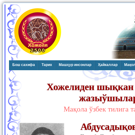
Бош сахифа
Тарих
Машҳур инсонлар
Ҳайкаллар
Мақо
Хожелиден шықкан
жазыўшыла
Мақола ўзбек тилига 
Абдусадықо