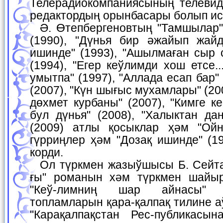
Телерадиокомпаниясының телеви
редактордың орынбасары болып ис
Ә. Өтепбергеновтың "Тамшылар" (1982), "Булаклар"
(1990), "Дүнья бир әжайып жайду
ишинде" (1993), "Ашылмаған сыр 
(1994), "Егер кеўлимди хош етсе..
умытпа" (1997), "Аллада есап бар" 
(2007), "Күн шығыс мухамлары" (2
дөхмет курбаны" (2007), "Кимге к
бул дүнья" (2008), "Халыктан да
(2009) атлы қосыклар ҳәм "Ойн
гүрриңлер ҳәм "Дозақ ишинде" (1
корди.
Ол түркмен жазыўшысы Б. Сейтаковтың "Кыз салы-
ғы" романын хәм түркмен шайы
"Кеў-лимниң шар айнасы" 
топламларын қара-қалпақ тилине 
"Карақалпақстан Рес-публикасы