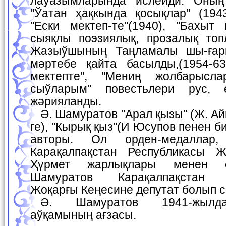
лаўазымларында ислейди. Оның 
"Ўатан ҳақкында қосықлар" (1943
"Ески мектеп-те"(1940), "Бахыт 
сыяқлы поэзиялық, прозалық то
Жазыўшының Таңламалы шы-ғар
мәртебе қайта басылды,(1954-63)
мектепте", "Мениң жолбарысл
сыўларым" повестьлери рус, 
жәрияланды.
Ә. Шамуратов "Арал қызы" (Ж. Аймурзаев пенен бир-
ге), "Кырық қыз"(И Юсупов пенен 
авторы. Ол орден-медаллар
Карақалпақстан Республикасы Ж
Ҳүрмет жарлықлары менен с
Шамуратов Карақалпақстан Р
Жоқарғы Кеңесине депутат болып 
Ә. Шамуратов 1941-жылдан Жазыўшылар
аўқамының ағзасы.