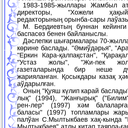
1983-1985-жыллары Жамбыл атындағы мектептиң
директоры, "Хожели ҳақый
редакторының орынба-сары лаўазы
М. Бердиевтың буннан кейинги хызмети тиккелей
баспасөз бенен байланыслы.
Дәслепки шығармалары 70-жыллардың орталарында
көрине баслады. "Әмиўдәрья", "Ар
"Еркин Кара-қалпақстан", "Қарақа
"Устаз жолы", "Жи-пек жол
газеталарында бир неше дү
жарияланған. Қосыкдары казақ ҳә
аўдарылған.
Оның "Қуяш күлип карай баслады" (1992), "Ҳақыйқат-
лық" (1994), "Жанғырық" ("Билим
рен-лер" (1997) хәм балаларғ
баласы" (1997) топламлары жары
палўан С.Мылтыкбаев хақ-кында 
Мылтықбаев" атлы китап таярла-ға