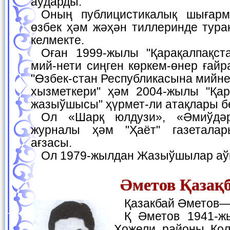
аўдарды.
Оның публицистикалық шығармалары қарақалпақ,
өзбек ҳәм жәҳән тиллеринде тура
келмекте.
Оған 1999-жылы "Қарақалпақстан Республикасына
мий-нети сиңген көркем-өнер ғайр
"Өзбек-стан Республикасына мийне
хызметкери" ҳәм 2004-жылы "Қар
жазыўшысы" ҳүрмет-ли атақлары б
Ол «Шарқ юлдузи», «Әмиўдәрья» ҳәм "Ёшлик"
журналы ҳәм "Ҳаёт" газеталар
ағзасы.
Ол 1979-жылдан Жазыўшылар аў
Әметов Қазақ
Қазакбай Әметов
Қ Әметов 1941-жылы 23-сентябрьде
Хожели районы Қол