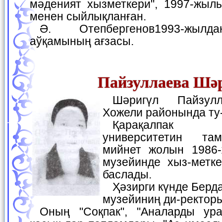
мәденият хызметкери", 1997-жыл
менен сыйлықланған.
Ә. Отепбергенов1993-жылдан Жазыўшылар
аўқамының ағзасы.
Пайзуллаева Шә
Шәригүл Пайзуллаева 1962-жылы
Хожели районында ту
Қарақалпак мәмлекетлик
университетин там
мийнет жолын 1986-
музейинде хыз-метк
баслады.
Ҳәзирги күнде Бердақ атындағы миллий
музейиниң ди-ректоры
Оның "Соқпак", "Аналарды уран еткен хашкпыз"