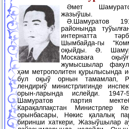
Әмет Шамуратов—шайыр ҳәм
жазыўшы.
Ә.Шамуратов 1912-жылы Хожели
районында туўылға
интернатта тәр
Шымбайда-гы "Ком
оқыйды. Ә. Шаму
Москаваға оқыў
жумысшылар факул
ҳәм метрополитен қурылысында и
бул оқыў орнын тамамлап, Ре
лендириў министрлигинде инспек
орын-ларында ислейди. 1947-
Шамуратов партия мектеб
Карақалпақстан Министрлер К
орынбасары, Нөкис қалалық пар
биринши хаткери, Жазыўшылар а