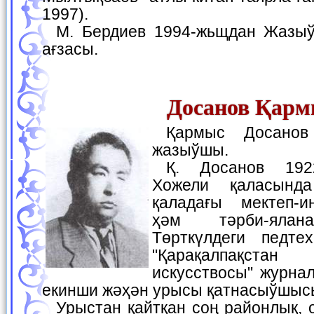
1997).
М. Бердиев 1994-жьщдан Жазыўшылар аўқамының
ағзасы.
Досанов Қарм
Қармыс Досанов — шайыр ҳәм
жазыўшы.
Қ. Досанов 1922-жылы 15-майда
Хожели қаласында
қаладағы мектеп-и
ҳәм тәрби-ялан
Төрткүлдеги педте
"Қарақалпақста
искусствосы" журна
екинши жәҳән урысы қатнасыўшыс
Урыстан қайтқан соң районлық, областьлық Жаслар