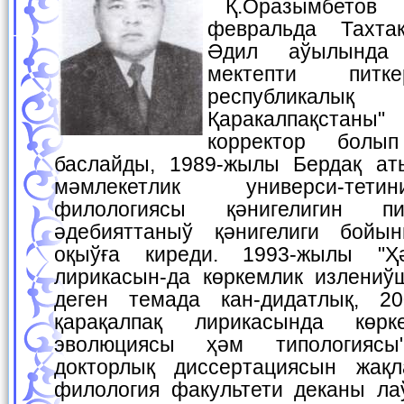
Қ.Оразымбетов 1962-жылы 4-
февральда Тахта
Әдил аўылында 
мектепти питке
республика
Қаракалпақстан
корректор болы
баслайды, 1989-жылы Бердақ ат
мәмлекетлик универси-тети
филологиясы қәнигелигин пи
әдебияттаныў қәнигелиги бойын
оқыўға киреди. 1993-жылы "Ҳә
лирикасын-да көркемлик излениўш
деген темада кан-дидатлық, 20
қарақалпақ лирикасында көр
эволюциясы ҳәм типологияс
докторлық диссертациясын жақл
филология факультети деканы л