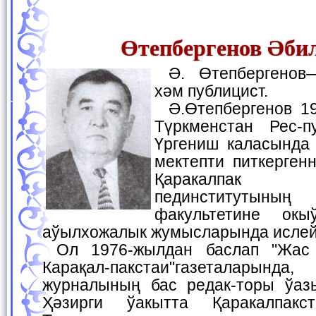
Өтепбергенов Әби
Ә. Өтепбергенов—шайыр, жазыўшы
хәм публицист.
Ә.Өтепбергенов 1951-жылы 5- майда
Түркменстан Рес-п
Үргениш каласында 
мектепти питкерген
Қаракалпак 
пединститутыны
факультетине окы
аўылхожалык жумысларында ислей
Ол 1976-жылдан баслап "Жас Ленинши", "Еркин
Карақал-пакстаи"газеталарын
журналының бас редак-торы ўаз
Ҳәзирги ўакытта Қаракалпакс