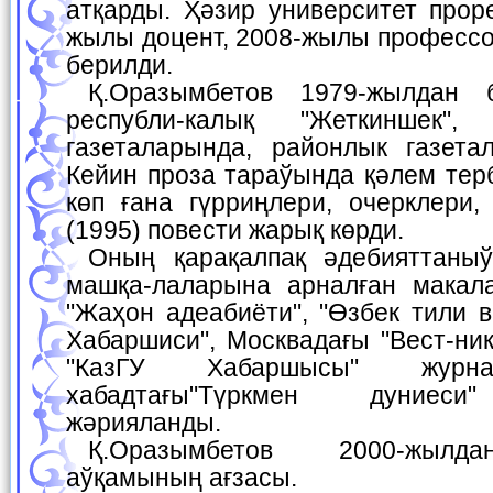
атқарды. Ҳәзир университет прор
жылы доцент, 2008-жылы профессо
берилди.
Қ.Оразымбетов 1979-жылдан баслап қосыклары
республи-калық "Жеткиншек"
газеталарында, районлык газета
Кейин проза тараўында қәлем терб
көп ғана гүрриңлери, очерклери,
(1995) повести жарық көрди.
Оның қарақалпақ әдебияттаныў илиминиң актуал
машқа-лаларына арналған макал
"Жаҳон адеабиёти", "Өзбек тили 
Хабаршиси", Москвадағы "Вест-ни
"КазГУ Хабаршысы" журна
хабадтағы"Түркмен дуниеси
жәрияланды.
Қ.Оразымбетов 2000-жылдан Жазыўшылар
аўқамының ағзасы.