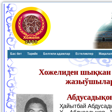
Бас бет
Тарийх
Белгили адамлар
Естеликлер
Мақалал
Хожелиден шықкан
жазыўшыла
Абдусадықо
Ҳайытбай Абдуса