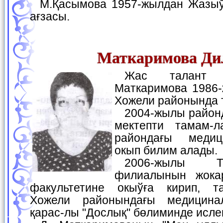
М.Қасымова 1957-жылдан Жазыўшылар аўқамының
ағзасы.
Маткаримова Ди
Жас талант ийеси Дилноза
Маткаримова 1986
Хожели районында 
2004-жылы райондағы 14-санлы орта
мектепти тамам-л
райондағы медиц
окып билим алады.
2006-жылы ТашПМИ Нөкис
филиалынын жока
факультетине окыўға кирип, т
Хожели районындағы медицина
қарас-лы "Дослық" бөлиминде исле