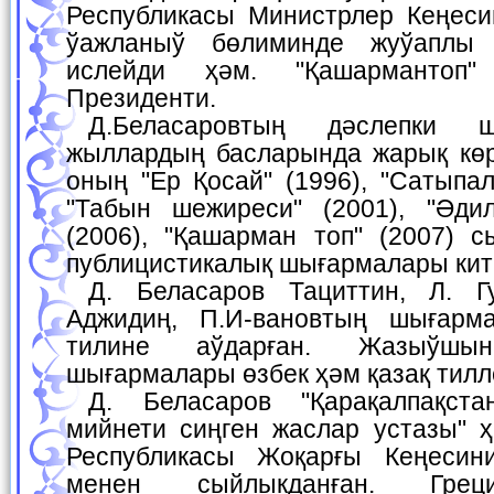
Республикасы Министрлер Кеңеси
ўажланыў бөлиминде жуўаплы 
ислейди ҳәм. "Қашармантоп"
Президенти.
Д.Беласаровтың дәслепки шығармалары 70-
жыллардың басларында жарық көр
оның "Ер Қосай" (1996), "Сатыпал
"Табын шежиреси" (2001), "Әди
(2006), "Қашарман топ" (2007) с
публицистикалық шығармалары кит
Д. Беласаров Тациттин, Л. Гумилевтың, Мурад
Аджидиң, П.И-вановтың шығарма
тилине аўдарған. Жазыўш
шығармалары өзбек ҳәм қазақ тилл
Д. Беласаров "Қарақалпақстан Республикасына
мийнети сиңген жаслар устазы" ҳ
Республикасы Жоқарғы Кеңесин
менен сыйлыкданған. Грец