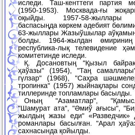
иследи. Таш-кенттеги партия м
(1950-1953). Москвада-ғы жоқа
оқыйды. 1957-58-жыллары "Қ
баспасыңда көркем әдебият бөлими
63-жыллары Жазыўшылар аўқамын
болды. 1964-жылдан өмирини
республика-лық телевидение ҳә
комитетинде иследи.
Қ. Досановтың "Қызыл байрақ" (1952), "Шайыр
ҳаўазы" (1954), "Таң самаллары"
гүлзар" (1968), "Саҳра шәшмелер
тропинка" (1957) жыйнақлары сонд
тиллеринде топламлары басылды.
Оның "Азаматлар", "Қамыслықтағы саўаш",
"Шамурат ата", "Әмиў ағысы", "Би
жылдың жазы еди" «Разведчик» 
романлары басылған. "Арал ҳаўа
сахнасында қойылды.