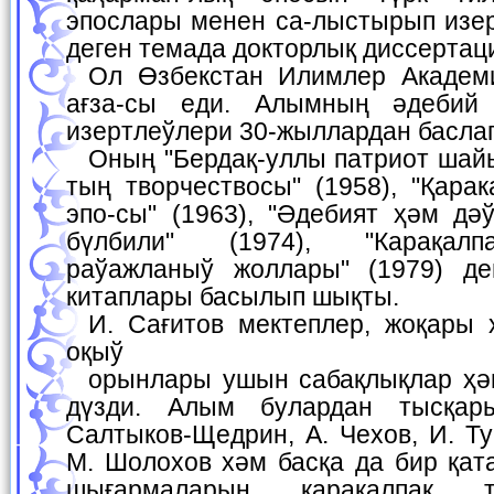
эпослары менен са-лыстырып изер
деген темада докторлық диссертац
Ол Өзбекстан Илимлер Академиясының хабаршы-
ағза-сы еди. Алымның әдебий
изертлеўлери 30-жыллардан басла
Оның "Бердақ-уллы патриот шайыр" (1943), "Бердақ-
тың творчествосы" (1958), "Қара
эпо-сы" (1963), "Әдебият ҳәм дәў
бүлбили" (1974), "Карақал
раўажланыў жоллары" (1979) де
китаплары басылып шықты.
И. Сағитов мектеплер, жоқары ҳәм орта арнаўлы
оқыў
орынлары ушын сабақлықлар ҳәм окыў китапларын
дүзди. Алым булардан тысқар
Салтыков-Щедрин, А. Чехов, И. Ту
М. Шолохов хәм басқа да бир қа
шығармаларын қарақалпақ т