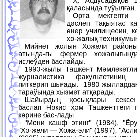
Ҳ. Абдусадықов 1957-жылы Хожели
қаласында туўылған.
Орта мектепти питкергеннен соң
дәслеп Тақыятас қа
өнер училищесин, к
хо-жалық техникумы
Мийнет жолын Хожели районындағы Ахунбабаев
атында-ғы фермер хожалығынд
ислеўден баслайды.
1990-жылы Ташкент Мәмлекетлик Университетиниң
журналистика факультетиниң
питкерип-шығады. 1980-жылларда
тараўында хызмет атқарады.
Шайырдың қосықлары сексенинши жыллардан
баслап Нөкис ҳәм Ташкенттеги г
көрине бас-лады.
"Мени кашф этинг" (1984), "Ёруғлик истаги"(1990),
"Хо-жели — Хожа-эли" (1997), "Асл