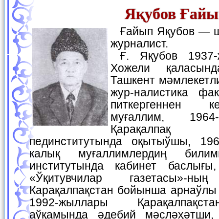
Яқубов Ғайы
Ғайып Яқубов — шайыр, дилмаш ҳәм
журналист.
Ғ. Яқубов 1937-жылы 9-октябрьде
Хожели қаласын
Ташкент мәмлекетл
жур-налистика фа
питкергеннен к
муғаллим, 1964
Қарақалпақ 
пединститутында оқытыўшы, 196
калық муғаллимлердиң билим
институтында кабинет баслығы,
«Ўқитувчилар газетасы»-
Карақалпақстан бойынша арнаўлы 
1992-жыллары Қарақалпақс
аўқамында әдебий мәсләҳәтши,