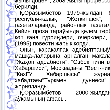
жылы доцент, 2008-жылы профессо
берилди.
Қ.Оразымбетов 1979-жылдан баслап қосыклары
республи-калық "Жеткиншек"
газеталарында, районлык газета
Кейин проза тараўында қәлем терб
көп ғана гүрриңлери, очерклери,
(1995) повести жарық көрди.
Оның қарақалпақ әдебияттаныў илиминиң актуал
машқа-лаларына арналған макал
"Жаҳон адеабиёти", "Өзбек тили 
Хабаршиси", Москвадағы "Вест-ни
"КазГУ Хабаршысы" журна
хабадтағы"Түркмен дуниеси
жәрияланды.
Қ.Оразымбетов 2000-жылдан Жазыўшылар
аўқамының ағзасы.