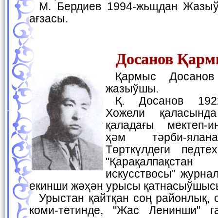
М. Бердиев 1994-жьщдан Жазыўшылар аўқамының
ағзасы.
Досанов Қарм
Қармыс Досанов — шайыр ҳәм
жазыўшы.
Қ. Досанов 1922-жылы 15-майда
Хожели қаласында
қаладағы мектеп-и
ҳәм тәрби-ялан
Төрткүлдеги педте
"Қарақалпақста
искусствосы" журна
екинши жәҳән урысы қатнасыўшыс
Урыстан қайтқан соң районлық, областьлық Жаслар
коми-тетинде, "Жас Ленинши" г