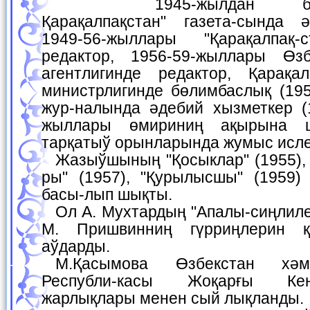
1945-жылдан баслап "Кызыл
Қарақалпақстан" газета-сында 
1949-56-жыллары "Қарақалпақ-
редактор, 1956-59-жыллары Өзб
агентлигинде редактор, Қарақа
министрлигинде бөлимбаслық (195
жур-налында әдебий хызметкер (1
жыллары өмириниң ақырына 
тарқатыў орынларында жумыс исле
Жазыўшының "Қосыклар" (1955), "Қарақалпақ қызла-
ры" (1957), "Қурылысшы" (1959)
басы-лып шықты.
Ол А. Мухтардың "Апалы-сиңлилер" (1976) романын,
М. Пришвинниң гүрриңлерин қ
аўдарды.
М.Қасымова Өзбекстан хәм Қарақалпақстан
Республи-касы Жоқарғы Ке
жарлықлары менен сый лықланды.