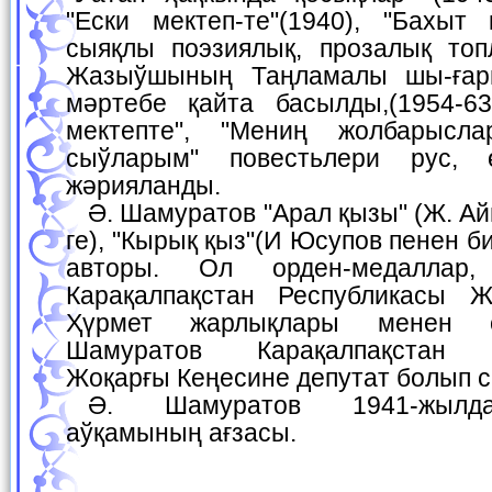
"Ески мектеп-те"(1940), "Бахыт 
сыяқлы поэзиялық, прозалық то
Жазыўшының Таңламалы шы-ғар
мәртебе қайта басылды,(1954-63)
мектепте", "Мениң жолбарысл
сыўларым" повестьлери рус, 
жәрияланды.
Ә. Шамуратов "Арал қызы" (Ж. Аймурзаев пенен бир-
ге), "Кырық қыз"(И Юсупов пенен 
авторы. Ол орден-медаллар
Карақалпақстан Республикасы Ж
Ҳүрмет жарлықлары менен с
Шамуратов Карақалпақстан Р
Жоқарғы Кеңесине депутат болып 
Ә. Шамуратов 1941-жылдан Жазыўшылар
аўқамының ағзасы.