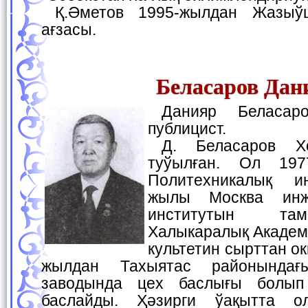
Қ.Әметов 1995-жылдан Жазыўшылар аўқамының
ағзасы.
Беласаров Дан
Данияр Беласаров—жазыўшы хәм
публицист.
Д. Беласаров Хожели районында
туўылған. Ол 197
Политехникалық ин
жылы Москва инж
институтын та
Халыкаралық Академ
культетин сырттан ок
жылдан Тахыятас районындағы
заводында цех баслығы болып
баслайды. Ҳәзирги ўақытта ол