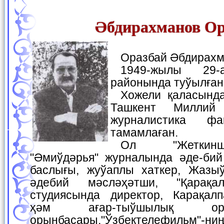
Әбдирахманов Ор
Оразбай Әбдира
1949-жылы 29-августта Кегейли
районында туўылған
Хожели қаласындағы мектепте оқып,
Ташкент Миллий у
журналистика фак
тамамлаған.
Ол "Жеткиншек" газетасы,
"Әмиўдәрья" журналында әде-бий
баслығы, жуўаплы хаткер, Жазы
әдебий мәсләҳәтши, "Қарақал
студиясында директор, Карақал
ҳәм ағар-тыўшылық ор
орынбасары,"Ўзбектелефильм"-н