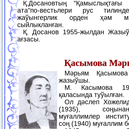
Қ.Досановтың "Қамыслықтағы саўаш", "Шамурат
ата"по-вестьлери рус тилин
жаўынгерлик орден ҳәм м
сыйлыкланған.
Қ. Досанов 1955-жылдан Жазыўшылар аўқамының
ағзасы.
Қасымова Мәр
Мәрьям Қасымова — шайыр хәм
жазыўшы.
М. Касымова 1917-жылы Хожели
қаласында туўылған.
Ол дәслеп Хожелидеги педучилищени
(1935), соңына
муғаллимлер инстит
соң (1940) муғаллим 