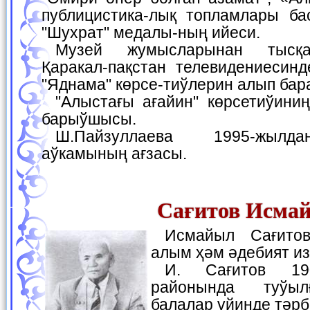
публицистика-лық топламлары б
"Шухрат" медалы-ның ийеси.
Музей жумысларынан тысқары 1987-жылдан
Қаракал-пақстан телевидениесинд
"Яднама" көрсе-тиўлерин алып бар
"Алыстағы ағайин" көрсетиўиниң авторы ҳәм алып
барыўшысы.
Ш.Пайзуллаева 1995-жылдан Жазыўшылар
аўкамының ағзасы.
Сағитов Исма
Исмайыл Сағитов — фольклорист
алым ҳәм әдебият из
И. Сағитов 1908-жылы Хожели
районында туўылғ
балалар үйинде тәрб