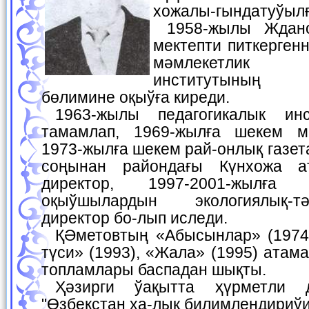
хожалы-гындатуўылғ
1958-жылы Жданов атындағы орта
мектепти питкергенн
мәмлекетлик 
институтының т
бөлимине оқыўға киреди.
1963-жылы педагогикалык институтты табыслы
тамамлап, 1969-жылға шекем ме
1973-жылға шекем рай-онлық газет
соңынан райондағы Күнхожа а
директор, 1997-2001-жылға
оқыўшылардын экологиялық-
директор бо-лып иследи.
ҚӘметовтың «Абысынлар» (1974), «Хәмелпараздың
түси» (1993), «Жала» (1995) атам
топламлары баспадан шықты.
Ҳәзирги ўақытта ҳүрметли дем алыста. Ол
"Өзбекстан ха-лық билимлендириўи