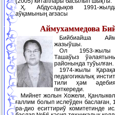
(2005) китаплары басылып шықты.
Ҳ. Абдусадықов 1991-жылдан Жазыўшылар
аўқамының ағзасы
Аймухаммедова Би
Бийбиайша Аймухаммедова —
жазыўшы.
Ол 1953-жылы Түркменстанның
Ташаўыз ўәлаятын
районында туўылған.
1974-жылы Қарақалпақ мәмлекетлик
педагогикалық инсти
тили ҳәм әдебия
питкереди.
Мийнет жолын Хожели, Қанлыкөл районларында му-
ғаллим болып ислеўден баслаған,
ра-дио еситтириў комитетинде ис
баслап №56 кәсип-техникалық кол