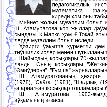
педагогикалық инс
математика фа-ку
киреди ҳәм оны табы
Мийнет жолын муғаллим болып ислеўден баслайды.
Ш. Атамуратова көп жыллар даўа
сындағы К.Маркс ҳәм Ғ.Тоқай аты
лерде муғаллим болып иследи.
Ҳәзирги ўақытта ҳүрметли дем алыста ҳәм дөре-
тиўшилик ислер менен шуғылланып
Шайырдың қосықлары 70-жыллардан баслап жәрия-
ланды. Оның қосықлары "Жеткин
"Әмиўдәрья", "Ғумша" журналларын
Ш. Атамуратованың ҳәзирге шекем "Әткөншек"
(1978), "Саўға" (1981), "Шадлық" (
ға арналған қосықлар топламлары
Ш. Атамуратова 1983-жылдан Жазыўшылар
аўқамының ағзасы.