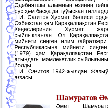
Әдебиятшы алымның өзиниң гейп
рус ҳәм басқа да туўыскан тиллер
И. Сағитов Ҳүрмет белгиси ордени ҳәм медальлар,
Өзбекстан ҳәм Қарақалпақстан Ре
Кеңеслеринин Хүрмет жар
сыйлыкланған. Ол Қарақалпақст
мийнети сиңген илим ғайраткери 
Республикасына мийнети сиңген
(1979) ҳәм Қарақалпақстан Рес
атындағы мәмлекетлик сыйлығының
болды.
И. Сағитов 1942-жылдан Жазыўшылар аўқамының
ағзасы.
Шамуратов Ә
Әмет Шамуратов—шайыр ҳәм