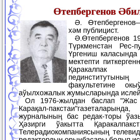
Өтепбергенов Әби
Ә. Өтепбергенов—шайыр, жазыўшы
хәм публицист.
Ә.Өтепбергенов 1951-жылы 5- майда
Түркменстан Рес-п
Үргениш каласында 
мектепти питкерген
Қаракалпак 
пединститутыны
факультетине окы
аўылхожалык жумысларында ислей
Ол 1976-жылдан баслап "Жас Ленинши", "Еркин
Карақал-пакстаи"газеталарын
журналының бас редак-торы ўаз
Ҳәзирги ўакытта Қаракалпакс
Телерадиокомпаниясының телеви
редактордың орынбасары болып ис