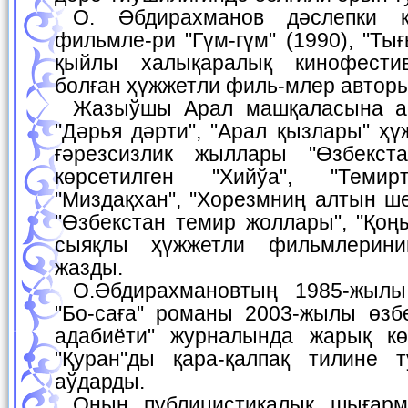
О. Әбдирахманов дәслепки қарақалпақ көркем
фильмле-ри "Гүм-гүм" (1990), "Ты
қыйлы халықаралық кинофести
болған ҳүжжетли филь-млер авторы
Жазыўшы Арал машқаласына арналған "Аралқум",
"Дәрья дәрти", "Арал қызлары" ҳ
ғәрезсизлик жыллары "Өзбекста
көрсетилген "Хийўа", "Темир
"Миздақхан", "Хорезмниң алтын ше
"Өзбекстан темир жоллары", "Қоң
сыяқлы ҳүжжетли фильмлерини
жазды.
О.Әбдирахмановтың 1985-жылы басылып шыккан
"Бо-саға" романы 2003-жылы өзб
адабиёти" журналында жарық кө
"Қуран"ды қара-қалпақ тилине 
аўдарды.
Оның публицистикалық шығармалары қарақалпақ,