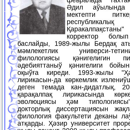
Әдил аўылында 
мектепти питке
республика
Қаракалпақстан
корректор болы
баслайды, 1989-жылы Бердақ ат
мәмлекетлик универси-тети
филологиясы қәнигелигин пи
әдебияттаныў қәнигелиги бойын
оқыўға киреди. 1993-жылы "Ҳә
лирикасын-да көркемлик излениўш
деген темада кан-дидатлық, 20
қарақалпақ лирикасында көр
эволюциясы ҳәм типологияс
докторлық диссертациясын жақл
филология факультети деканы л
атқарды. Ҳәзир университет прор