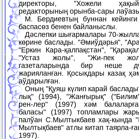
директоры, "Хожели ҳақый
редакторының орынба-сары лаўазы
М. Бердиевтың буннан кейинги хызмети тиккелей
баспасөз бенен байланыслы.
Дәслепки шығармалары 70-жыллардың орталарында
көрине баслады. "Әмиўдәрья", "Ар
"Еркин Кара-қалпақстан", "Қарақа
"Устаз жолы", "Жи-пек жол
газеталарында бир неше дү
жарияланған. Қосыкдары казақ ҳә
аўдарылған.
Оның "Қуяш күлип карай баслады" (1992), "Ҳақыйқат-
лық" (1994), "Жанғырық" ("Билим
рен-лер" (1997) хәм балаларғ
баласы" (1997) топламлары жары
палўан С.Мылтыкбаев хақ-кында 
Мылтықбаев" атлы китап таярла-ға
1997).