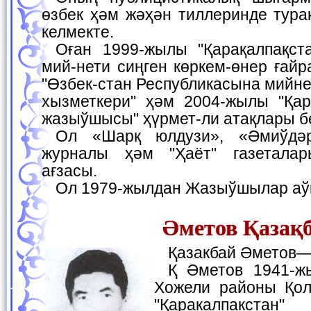
өзбек ҳәм жәҳән тиллеринде тура
келмекте.
Оған 1999-жылы "Қарақалпақстан Республикасына
мий-нети сиңген көркем-өнер ғайр
"Өзбек-стан Республикасына мийне
хызметкери" ҳәм 2004-жылы "Қар
жазыўшысы" ҳүрмет-ли атақлары б
Ол «Шарқ юлдузи», «Әмиўдәрья» ҳәм "Ёшлик"
журналы ҳәм "Ҳаёт" газеталар
ағзасы.
Ол 1979-жылдан Жазыўшылар аў
Әметов Қазақ
Қазакбай Әметов
Қ Әметов 1941-жылы 23-сентябрьде
Хожели районы Қол
"Қаракалпакстан