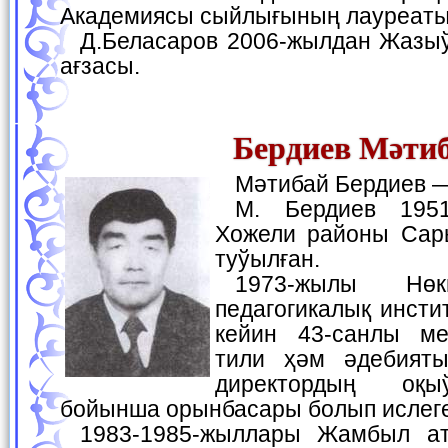
Академиясы сыйлығының лауреаты
Д.Беласаров 2006-жылдан Жазыўшылар аўқамының
ағзасы.
Бердиев Мәти
Мәтибай Бердиев 
М. Бердиев 1951- жылы 5-майда
Хожели районы Сар
туўылған.
1973-жылы Нөкис мәмлекетлик
педагогикалық инсти
кейин 43-санлы ме
тили ҳәм әдебияты
директордың оқы
бойынша орынбасары болып ислеге
1983-1985-жыллары Жамбыл атындағы мектептиң