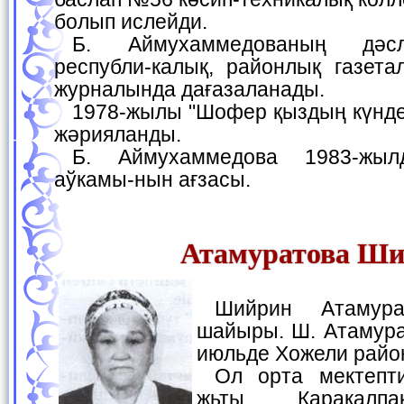
болып ислейди.
Б. Аймухаммедованың дәслепки қосыклары
республи-калық, районлық газета
журналында дағазаланады.
1978-жылы "Шофер қыздың күнделиги" атлы повести
жәрияланды.
Б. Аймухаммедова 1983-жылдан Жазыўшылар
аўкамы-нын ағзасы.
Атамуратова Ш
Шийрин Атамуратова - балалар
шайыры. Ш. Атамура
июльде Хожели райо
Ол орта мектепти тамамлап, 1968-
жьты Қаракалпа