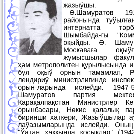
жазыўшы.
Ә.Шамуратов 1912-жылы Хожели
районында туўылға
интернатта тәр
Шымбайда-гы "Ком
оқыйды. Ә. Шаму
Москаваға оқыў
жумысшылар факул
ҳәм метрополитен қурылысында и
бул оқыў орнын тамамлап, Ре
лендириў министрлигинде инспек
орын-ларында ислейди. 1947-
Шамуратов партия мектеб
Карақалпақстан Министрлер К
орынбасары, Нөкис қалалық пар
биринши хаткери, Жазыўшылар а
лаўазымларында ислейди. Оның 
"Ўатан ҳақкында қосықлар" (1943