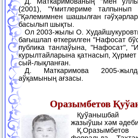
Д. Маткаримованың "Мен уллы ел перзентимен"
(2001), "Үмитлериме талпынып 
"Қәлемимнен шашылған гәўҳәрлар"
басылып шықты.
Ол 2003-жылы О. Худайшукуровты еске алыў күнине
бағышлап өткерилген "Нафосат бў
публика танлаўына, "Нафосат", "
курылтайларына қатнасып, Ҳүрмет
сый-лықланған.
Д. Маткаримова 2005-жылдан Жазыўшылар
аўқамының ағзасы.
Оразымбетов Қуў
Қуўанышбай Оразымбетов—
жазыўшы хәм әдеби
Қ.Оразымбетов 1962-жылы 4-
февральда Тахта