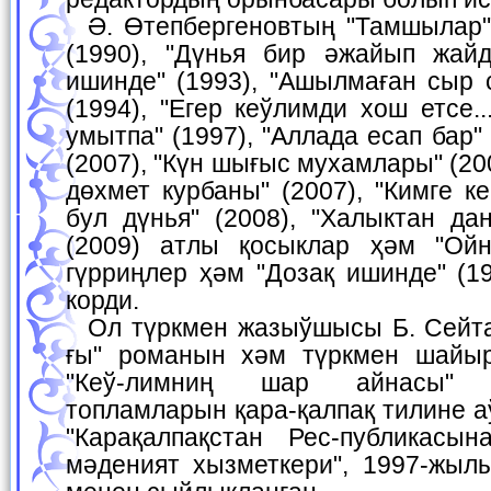
Ә. Өтепбергеновтың "Тамшылар" (1982), "Булаклар"
(1990), "Дүнья бир әжайып жайду
ишинде" (1993), "Ашылмаған сыр 
(1994), "Егер кеўлимди хош етсе..
умытпа" (1997), "Аллада есап бар" 
(2007), "Күн шығыс мухамлары" (2
дөхмет курбаны" (2007), "Кимге к
бул дүнья" (2008), "Халыктан да
(2009) атлы қосыклар ҳәм "Ойн
гүрриңлер ҳәм "Дозақ ишинде" (1
корди.
Ол түркмен жазыўшысы Б. Сейтаковтың "Кыз салы-
ғы" романын хәм түркмен шайы
"Кеў-лимниң шар айнасы" 
топламларын қара-қалпақ тилине 
"Карақалпақстан Рес-публикасы
мәденият хызметкери", 1997-жыл