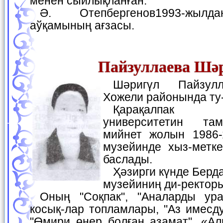
менен сыйлықланған.
Ә. Отепбергенов1993-жылдан Жазыўшылар
аўқамының ағзасы.
Пайзуллаева Шә
Шәригүл Пайзуллаева 1962-жылы
Хожели районында ту
Қарақалпак мәмлекетлик
университетин там
мийнет жолын 1986-
музейинде хыз-метк
баслады.
Ҳәзирги күнде Бердақ атындағы миллий
музейиниң ди-ректоры
Оның "Соқпак", "Аналарды уран еткен хашкпыз"
косық-лар топламлары, "Аз имесду
"Өмири өнер болған азамат", «Ал