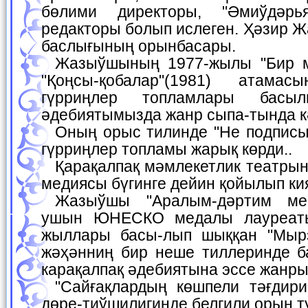
бөлими директоры, "Әмиўдәрь
редакторы болып ислеген. Ҳәзир 
баслығының орынбасары.
Жазыўшының 1977-жылы "Бир муҳаббат тарийхы",
"Қоңсы-қобалар"(1981) атамас
гүрриңлер топламлары бас
әдебиятымызда жанр сыпа-тында к
Оның орыс тилинде "Не подписывай, браток" (1984)
гүрриңлер топламы жарық көрди..
Қарақалпақ мәмлекетлик театрында "Өжет"(1981) ко-
медиясы бүгинге дейин қойылып ки
Жазыўшы "Аралым-дәртим мениң"(1985) эссеси
ушын ЮНЕСКО медалы лауреаты
жыллары басы-лып шыққан "Мырз
жәҳәнниң бир неше тиллеринде 
карақалпақ әдебиятына эссе жанры
"Сайғақлардың көшпели тәғдири" эссеси жазыўшы
дөре-тиўшилигинде белгили орын т