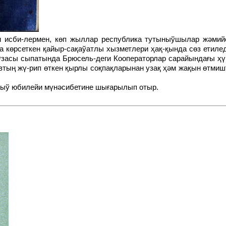
 көрсеткен қайыр-сақаўатлы хызметлери ҳақ-қында сөз етиле
ғзасы сыпатында Брюсель-деги Кооператорлар сарайындағы ҳү
тың жү-рип өткен қырлы соқпақларынан узақ ҳәм жақын өтмиш
лыў юбилейи мүнәсибетине шығарылып отыр.