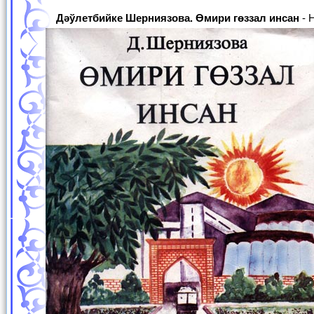
Дәўлетбийке Шерниязова. Өмири гөззал инсан
- 