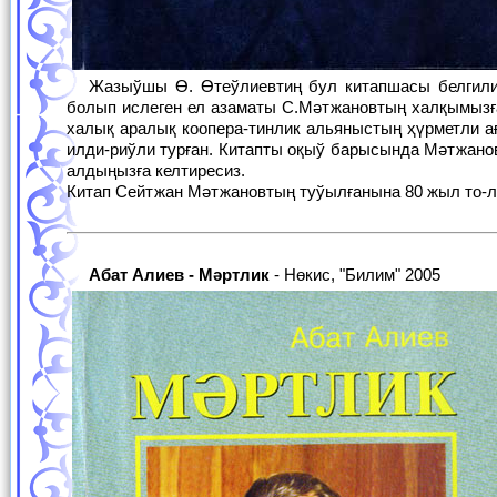
Жазыўшы Ө. Өтеўлиевтиң бул китапшасы белгили исби-лермен, көп жыллар республика тутыныўшылар жәмийе-тиниң баслығы
болып ислеген ел азаматы С.Мәтжановтың халқымызға
халық аралық коопера-тинлик альяныстың ҳүрметли а
илди-риўли турған. Китапты оқыў барысында Мәтжанов
алдыңызға келтиресиз.
Китап Сейтжан Мәтжановтың туўылғанына 80 жыл то-
Абат Алиев - Мәртлик
- Нөкис, "Билим" 2005