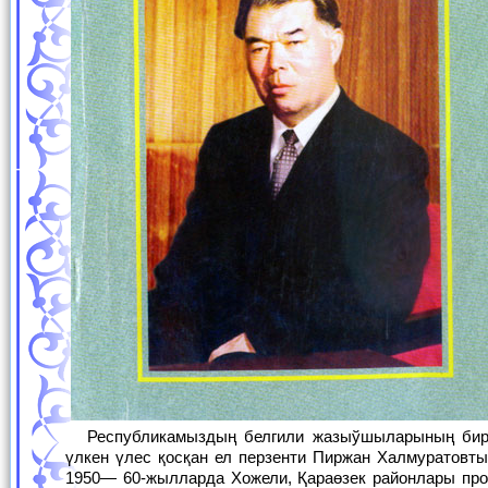
Республикамыздың белгили жазыўшыларының бири Абат Алиевтиң бул мийнети аўыл ҳәм халық хожалығын раўажландырыўға
үлкен үлес қосқан ел перзенти Пиржан Халмуратовт
1950— 60-жылларда Хожели, Қараөзек районлары пр