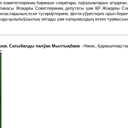
я комитетлериниң биринши секретары лаўазымларын атқарған,
бликасы Жоқарғы Советлериниң депутаты ҳәм ҚР Жоқарғы Со
нласларының еске түсириўлерине, фотосүўретлерге орын берил
асаров. Сатыбалды палўан Мылтықбаев
- Нөкис, Қаракалпақста