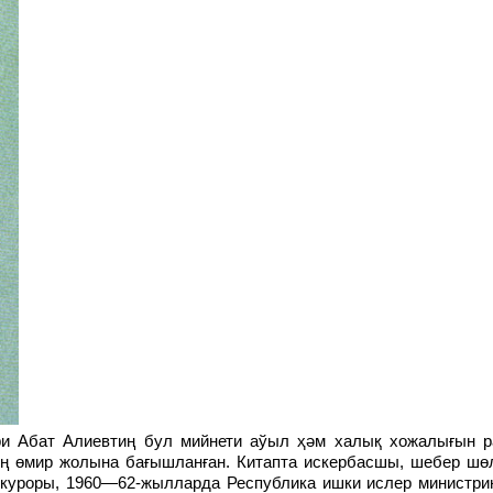
ың өмир жолына бағышланған. Китапта искербасшы, шебер шө
окуроры, 1960—62-жылларда Республика ишки ислер министри