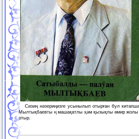
Сизиң нәзериңизге усынылып отырған бул китапшада халқымыздың кайсар перзенти, гүрестиң төрт түриниң маманы Сатыбалды
Мылтықбаевты ң машақатлы ҳәм қызықлы өмир жолы к
отыр.