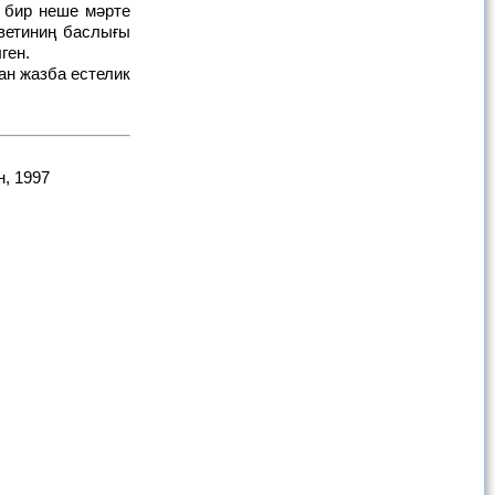
 бир неше мәрте
ветиниң баслығы
ген.
н, 1997