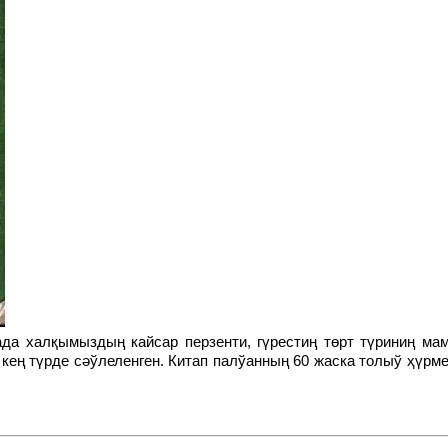
ең түрде сәўлеленген. Китап палўанның 60 жаска толыў ҳүрм