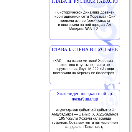
ГЛАВА II. РУСТАКИ ГАВХОРЭ
(К исторической динамике древней
ирригационной сети Хорезма) «Они
провели из нее (реки) каналы
и построили на ней города».Ал-
Макдиси BGA III 2...
ГЛАВА I. СТЕНА В ПУСТЫНЕ
«КАС — на языке жителей Хорезма —
этостена в пустыне, ничем не
окруженная».Якут. IV. 222.«И люди
построили на берегах ее болеетрех...
Хожелиден шықкан шайыр-
жазыўшылар
Абдусадықов Ҳайытбай Ҳайытбай
Абдусадықов — шайыр. Ҳ. Абдусадықов
1957-жылы Хожели қаласында
туўылған. Орта мектепти питкергеннен
соң дәслеп Тақыятас қ...