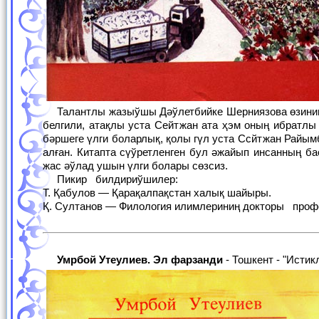
Талантлы жазыўшы Дәўлетбийке Шерниязова өзиниң бул жаңа китабын оқыўшылар қәўимине усына отырып, онда республикамызға
белгили, атақлы уста Сейтжан ата ҳэм оның ибратлы
бәршеге үлги боларлық, қолы гүл уста Ссйтжан Райы
алған. Китапта сүўретленген бул әжайып инсанның ба
жас әўлад ушын үлги болары сөзсиз.
Пикир билдириўшилер:
Т. Қабулов — Қарақалпақстан халық шайыры.
Қ. Султанов — Филология илимлериниң докторы проф
Умрбой Утеулиев. Эл фарзанди
- Тошкент - "Истик