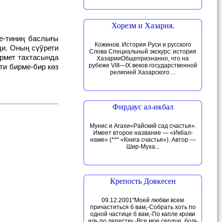
Хорезм и Хазария.
Кожинов. История Руси и русского
ди. Оның сүўрети
Слова Специальный экскурс: история
рмет тахтасында
ХазарииОбщепризнанно, что на
рубеже VIII—IX веков государственной
ти бирме-бир көз
религией Хазарского ...
Фирдаус ал-икбал
Мунис и Агахи«Райский сад счастья».
Имеет второе название — «Икбал-
наме» (*** «Книга счастья»). Автор —
Шир-Муха...
Крепость Довкесен
09.12.2001"Моей любви всем
причаститься б вам,-Собрать хоть по
одной частице б вам,-По капле крови
иль по лепестку -Все мое сердце, боль