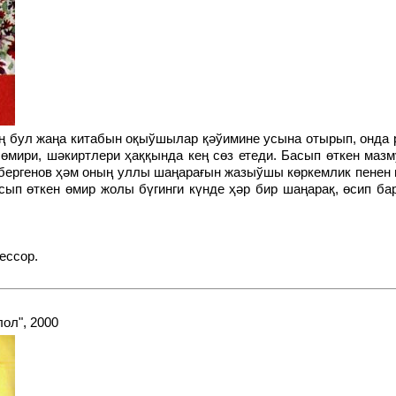
 өмири, шәкиртлери ҳаққында кең сөз етеди. Басып өткен ма
мбергенов ҳәм оның уллы шаңарағын жазыўшы көркемлик пенен
сып өткен өмир жолы бүгинги күнде ҳәр бир шаңарақ, өсип ба
ессор.
лол", 2000