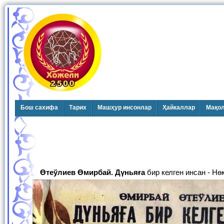
Бош сахифа
Тарих
Машҳур инсонлар
Ҳайкаллар
Мақо
Өтеўлиев Өмирбай. Дүньяға
бир келген инсан - Нө