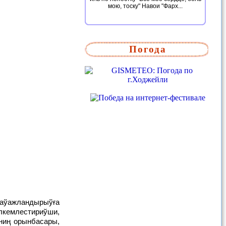
мою, тоску" Навои "Фарх...
Погода
лкемлестириўши,
ниң орынбасары,