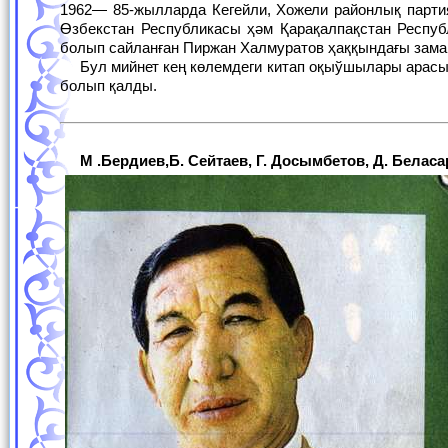
1962— 85-жылларда Кегейли, Хожели районлық парти
Өзбекстан Республикасы ҳәм Қарақалпақстан Респу
болып сайланған Пиржан Халмуратов ҳаққындағы зама
Бул мийнет кең көлемдеги китап оқыўшылары арасында қызығыўшылық оятады ҳәм халқымыздың өткен турмысынан жазба естелик
болып қалды.
М .Бердиев,Б. Сейтаев, Г. Досымбетов, Д. Бел