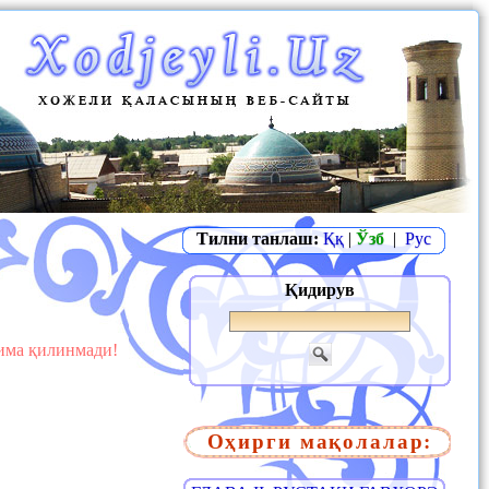
Тилни танлаш:
Ққ
|
Ўзб
|
Рус
Қидирув
жима қилинмади!
Оҳирги мақолалар: