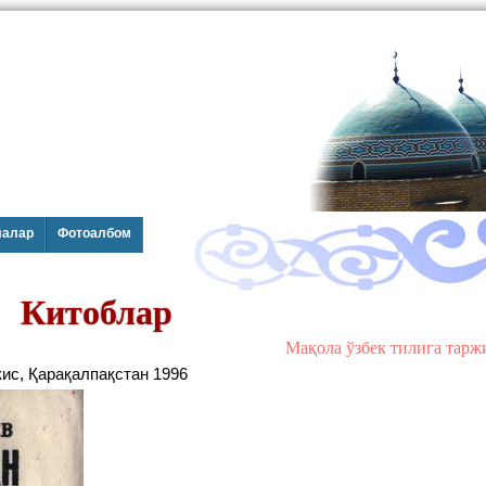
лалар
Фотоалбом
Китоблар
Мақола ўзбек тилига тар
кис, Қарақалпақстан 1996