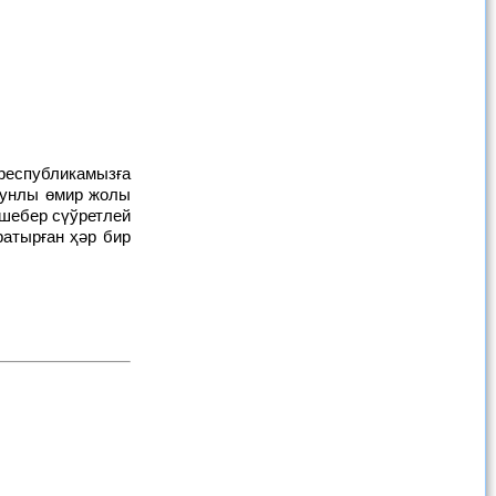
змунлы өмир жолы
 шебер сүўретлей
ратырған ҳәр бир