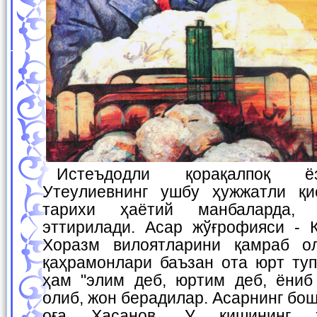
Истеъдодли қорақалпоқ ёзувчиси Умрбой
Утеулиевнинг ушбу ҳужжатли қи
тарихи ҳаётий манбаларда, 
эттирилади. Асар жўғрофияси - Қ
Хоразм вилоятларини қамраб ол
қаҳрамонлари баъзан ота юрт туп
ҳам "элим деб, юртим деб, ёниб
олиб, жон берадилар. Асарнинг бо
оға Ҳасанов. У кишининг ҳ