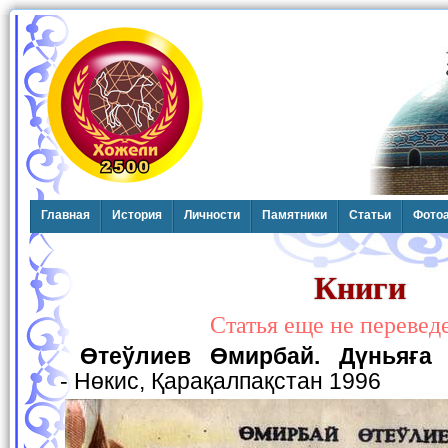
Главная
История
Личности
Памятники
Статьи
Фото
Книги
Статья еще не перевед
Өтеўлиев Өмирбай. Дүньяғ
- Нөкис, Қарақалпақстан 1996