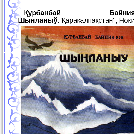
Қурбанбай Байниязов -
Шынланыў
."Қарақалпақстан", Нөк