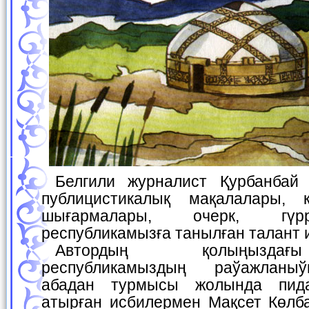
Белгили журналист Қурбанбай Байниязов өзиниң
публицистикалық мақалалары, 
шығармалары, очерк, гүр
республикамызға танылған талант 
Автордың қолыңыздағы китабында
республикамыздың раўажланы
абадан турмысы жолында пид
атырған исбилермен Мақсет Көлб