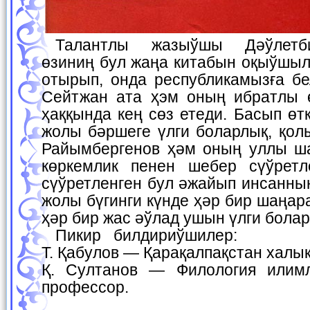
Талантлы жазыўшы Дәўлетбийке Шерниязова
өзиниң бул жаңа китабын оқыўшыл
отырып, онда республикамызға бе
Сейтжан ата ҳэм оның ибратлы 
ҳаққында кең сөз етеди. Басып ө
жолы бәршеге үлги боларлық, қол
Райымбергенов ҳәм оның уллы ш
көркемлик пенен шебер сүўретл
сүўретленген бул әжайып инсанны
жолы бүгинги күнде ҳәр бир шаңар
ҳәр бир жас әўлад ушын үлги болар
Пикир билдириўшилер:
Т. Қабулов — Қарақалпақстан халы
Қ. Султанов — Филология или
профессор.