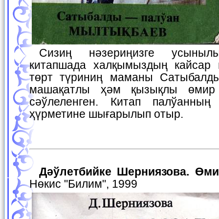
Сизиң нәзериңизге усынылып отырған бул
китапшада халқымыздың кайсар п
төрт түриниң маманы Сатыбалд
машақатлы ҳәм қызықлы өмир
сәўлеленген. Китап палўанны
ҳүрметине шығарылып отыр.
Дәўлетбийке Шерниязова. Өми
Нөкис "Билим", 1999