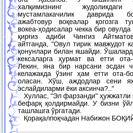
халқимизнинг жудоликда
мустамлакачилик даврида б
ажабтовур воқеалар қогозга ту
вокеа-ҳодисалар чекка бир овулда
қирғиз адиби Чингиз Айтмато
айтганда, "Овул тирик мавжудот к
қонунлари билан яшайди. Ўшалард
кексаларга ҳурмат ва етти ота
Лекин, яна бир нарсани эсдан ч
келажакда ўзинг ҳам етти ота-б
оласан. Хўш, аждодлар сени я
эслайдиларми ёки аксинча?.."
Хуллас, "Эл фарзанди" ҳужжатли қиссаси китобхонни
бефарқ қолдирмайди. У бизни ўйл
ташлашга ўргатади.
Қорақалпоқчадан Набижон БОҚИ