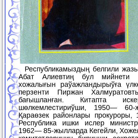
Республикамыздың белгили жазыўшыларының бири
Абат Алиевтиң бул мийнети
хожалығын раўажландырыўға үлк
перзенти Пиржан Халмуратов
бағышланған. Китапта иск
шөлкемлестириўши, 1950— 60-
Қараөзек районлары прокуроры,
Республика ишки ислер министр
1962— 85-жылларда Кегейли, Хоже