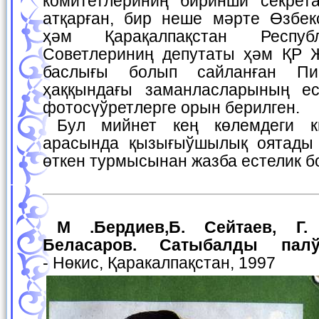
комитетлериниң биринши секрет
атқарған, бир неше мәрте Өзбек
ҳәм Қарақалпақстан Респуб
Советлериниң депутаты ҳәм ҚР 
баслығы болып сайланған Пи
ҳаққындағы заманласларының ес
фотосүўретлерге орын берилген.
Бул мийнет кең көлемдеги китап оқыўшылары
арасында қызығыўшылық оятады
өткен турмысынан жазба естелик б
М .Бердиев,Б. Сейтаев, Г. Досымбетов, Д.
Беласаров. Сатыбалды пал
- Нөкис, Қаракалпақстан, 1997