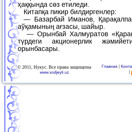
ҳаққында сөз етиледи.
Китапқа пикир билдиргенлер:
— Базарбай Иманов, Қарақалпақстан жазыўшылар
аўқамының ағзасы, шайыр.
— Орынбай Халмуратов «Қарақалпақсаўда» ашық
түрдеги акционерлик жәмийет
орынбасары.
|
Главная
Конта
© 2011, Нукус. Все права защищены
|
www.xodjeyli.uz