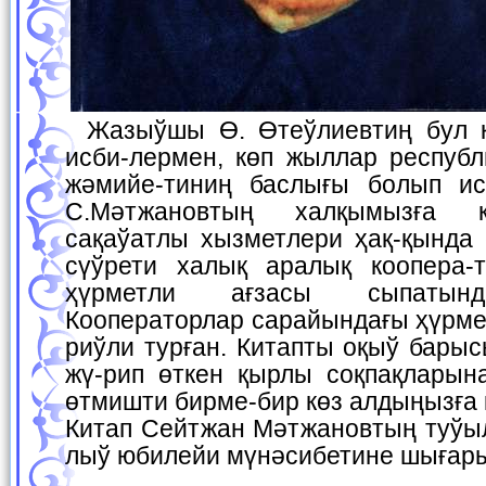
Жазыўшы Ө. Өтеўлиевтиң бул китапшасы белгили
исби-лермен, көп жыллар респуб
жәмийе-тиниң баслығы болып ис
С.Мәтжановтың халқымызға к
сақаўатлы хызметлери ҳақ-қында 
сүўрети халық аралық коопера-
ҳүрметли ағзасы сыпатынд
Кооператорлар сарайындағы ҳүрме
риўли турған. Китапты оқыў бары
жү-рип өткен қырлы соқпақларын
өтмишти бирме-бир көз алдыңызға 
Китап Сейтжан Мәтжановтың туўыл
лыў юбилейи мүнәсибетине шығар