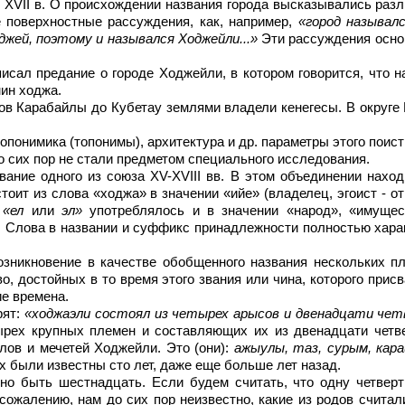
 поверхностные рассуждения, как, например,
«город называлс
оджей, поэтому и назывался Ходжейли...»
Эти рассуждения осно
ин ходжа.
 сих пор не ста­ли предметом специального исследования.
тоит из слова «ходжа» в значении «ийе» (владелец, эгоист - от 
о
«ел
или
эл»
употреблялось и в значении «народ», «имущес
»). Слова в названии и суффикс принадлежности полностью хар
озникновение в качестве обобщенного названия нескольких п
, достойных в то время этого звания или чина, которого прис
ие времена.
рят:
«ходжаэли состоял из четырех арысов и двенадцати че
ырех крупных племен и со­ставляющих их из двенадцати четвер
лов и мечетей Ходжейли. Это (они):
ажыулы, таз, сурым, кара
них были известны сто лет, даже еще больше лет назад.
 сожалению, нам до сих пор неизвестно, какие из родов считал