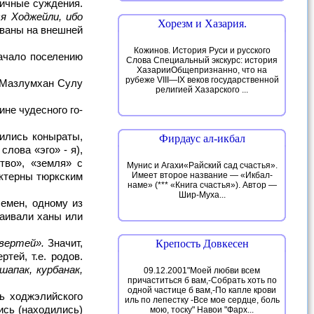
я Ходжейли, ибо
Хорезм и Хазария.
ваны на внешней
Кожинов. История Руси и русского
Слова Специальный экскурс: история
ХазарииОбщепризнанно, что на
рубеже VIII—IX веков государственной
религией Хазарского ...
Фирдаус ал-икбал
слова «эго» - я),
тво», «земля» с
Мунис и Агахи«Райский сад счастья».
актерны тюркским
Имеет второе название — «Икбал-
наме» (*** «Книга счастья»). Автор —
Шир-Муха...
лемен, одному из
ваивали ханы или
твертей».
Значит,
Крепость Довкесен
тей, т.е. родов.
шапак, курбанак,
09.12.2001"Моей любви всем
причаститься б вам,-Собрать хоть по
одной частице б вам,-По капле крови
иль по лепестку -Все мое сердце, боль
ись (находились)
мою, тоску" Навои "Фарх...