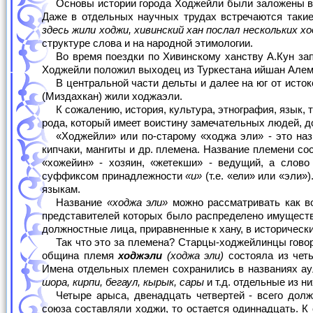
Основы истории города Ходжейли были заложены в XVII в. О происхождении названия города высказывались различные суждения.
Даже в отдельных научных трудах встречаются такие
здесь жили ходжи, хивинский хан послал нескольких х
структуре слова и на народной этимологии.
Во время поездки по Хивинскому ханству А.Кун записал предание о городе Ходжейли, в котором говорится, что начало поселению
Ходжейли положил выходец из Туркестана ийшан Алем
В центральной части дельты и далее на юг от истоков Карабайлы до Кубетау землями владели кенегесы. В округе Мазлумхан Сулу
(Миздахкан) жили ходжаэли.
К сожалению, история, культура, этнография, язык, топонимика (топонимы), архитектура и др. параметры этого поистине чудесного го­
рода, который имеет воистину замечательных людей, до
«Ходжейли» или по-старому «ходжа эли» - это название одного из союза XV-XVIII вв. В этом объединении находились коныраты,
кипча­ки, мангиты и др. племена. Название племени сос
«хожейин» - хозяин, «жетекши» - ведущий, а слов
суффиксом принадлежности
«и»
(т.е. «ели» или «эли
языкам.
Название
«ходжа эли»
можно рассматривать как в
предста­вителей которых было распределено имущество
должностные лица, приравненные к хану, в историческ
Так что это за племена? Старцы-ходжейлинцы гово
община племя
ходжэли
(ходжа эли)
состояла из чет
Имена отдельных племен сохранились в названиях ау
шора, кирпи, бегаул, кырык, сары
и т.д. отдельные из 
Четыре арыса, двенадцать четвертей - всего должно быть шестна­дцать. Если будем считать, что одну четверть ходжэлийского
союза со­ставляли ходжи, то остается одиннадцать. К