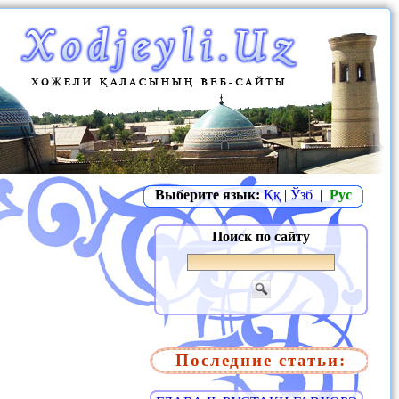
Выберите язык:
Ққ
|
Ўзб
|
Рус
Поиск по сайту
Последние статьи: