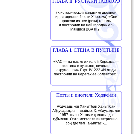
ГЛАВА II. РУСТАКИ ГАВХОРЭ
(К исторической динамике древней
ирригационной сети Хорезма) «Они
провели из нее (реки) каналы
и построили на ней города».Ал-
Макдиси BGA III 2...
ГЛАВА I. СТЕНА В ПУСТЫНЕ
«КАС — на языке жителей Хорезма —
этостена в пустыне, ничем не
окруженная».Якут. IV. 222.«И люди
построили на берегах ее болеетрех...
Поэты и писатели Ходжейли
Абдусадықов Ҳайытбай Ҳайытбай
Абдусадықов — шайыр. Ҳ. Абдусадықов
1957-жылы Хожели қаласында
туўылған. Орта мектепти питкергеннен
соң дәслеп Тақыятас қ...