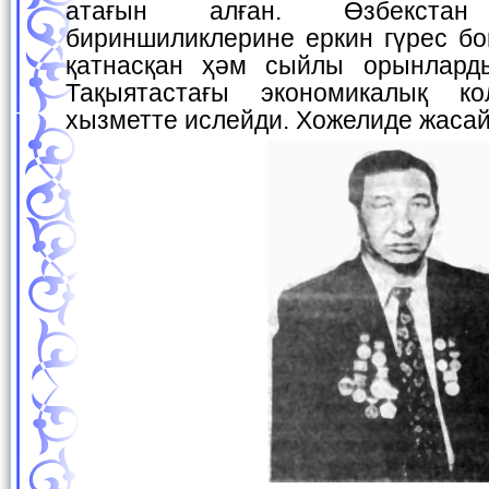
атағын алған. Өзбекст
бириншиликлерине еркин гүрес б
қатнасқан ҳәм сыйлы орынларды
Тақыятастағы экономикалық к
хызметте ислейди. Хожелиде жаса