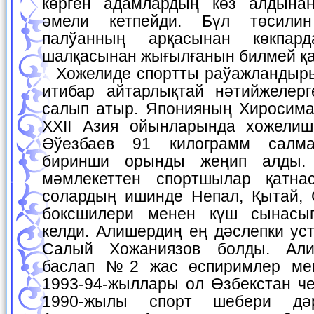
көрген адамлардың көз алдына
әмели кетпейди. Бүл төсили
палўанның арқасынан көкпар
шалқасынан жығылғанын билмей қа
Хожелиде спортты раўажландырыўға болған дыққат-
итибар айтарлықтай нәтийжелерг
салып атыр. Японияның Хиросима
XXII Азия ойынларында хожели
Әўезбаев 91 килограмм салма
биринши орынды жеңип алды.
мәмлекеттен спортшылар қатна
солардың ишинде Непал, Қытай,
боксшилери менен күш сынасы
келди. Алишердиң ең дәслепки ус
Салый Хожаниязов болды. Али
баслап №2 жас өспиримлер мект
1993-94-жыллары ол Өзбекстан че
1990-жылы спорт шебери дәр