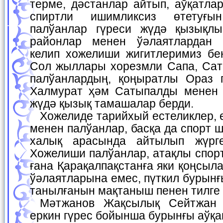
терме, дәстанлар айтып, аўқатла
спиртли ишимликсиз өтетуғы
палўанлар гүреси жүдә қызықлы
районлар менен ўәлаятлардан 
келип хожелиши жигитлеримиз бен
Сол жыллары хорезмли Сапа, Сат
палўанлардың, қоңыратлы Ораз 
Халмурат ҳәм Сатыпалды менен 
жүдә қызық тамашалар берди.
Хожелиде тарийхый естеликлер, ер жүрек азаматлар
менен палўанлар, басқа да спорт 
халық арасында айтылып жүрге
Хожелиши палўанлар, атақлы спор
ғана Қарақалпақстанға яки қоңсыл
ўәлаятларына емес, пүткил бурынғ
танылғанын мақтаныш пенен тилге
Мәтжанов Жақсылық Сейтжан улы - 1961-жылы
еркин гүрес бойынша бурынғы аўқ