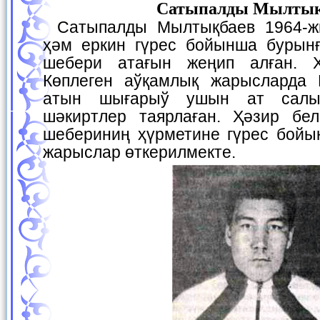
Сатыпалды Мылтық
Сатыпалды Мылтықбаев 1964-жылы самбо, дзюдо
ҳәм еркин гүрес бойынша бурын
шебери атағын жеңип алған. Х
Көплеген аўқамлық жарысларда 
атын шығарыў ушын ат салы
шәкиртлер таярлаған. Ҳәзир бел
шебериниң ҳүрметине гүрес бойы
жарыслар өткерилмекте.