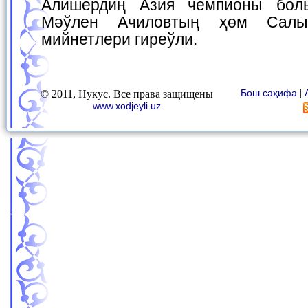
Алишердиң Азия чемпионы бол
Мәўлен Ачиловтың ҳөм Салы
мийнетлери гиреўли.
|
Бош саҳифа
© 2011, Нукус. Все права защищены
www.xodjeyli.uz