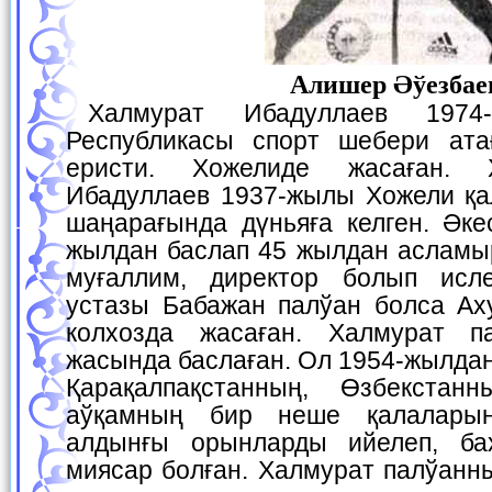
Алишер Әўезбае
Халмурат Ибадуллаев 1974-жылы Өзбекстан
Республикасы спорт шебери ата
еристи. Хожелиде жасаған. 
Ибадуллаев 1937-жылы Хожели қа
шаңарағында дүньяға келген. Әке
жылдан баслап 45 жылдан асламыр
муғаллим, директор болып исле
устазы Бабажан палўан болса Ах
колхозда жасаған. Халмурат п
жасында баслаған. Ол 1954-жылда
Қарақалпақстанның, Өзбекста
аўқамның бир неше қалаларын
алдынғы орынларды ийелеп, ба
миясар болған. Халмурат палўанн