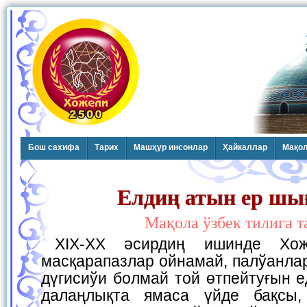
Бош сахифа
Тарих
Машҳур инсонлар
Ҳайкаллар
Мақо
Елдиң атын ер шы
Мақола ўзбек тилига 
ХIХ-ХХ әсирдиң ишинде Хожелиде артистлер,
масқарапазлар ойнамай, палўанлар
дүгисиўи болмай той өтпейтуғын е
далаңлықта ямаса үйде бақсы,