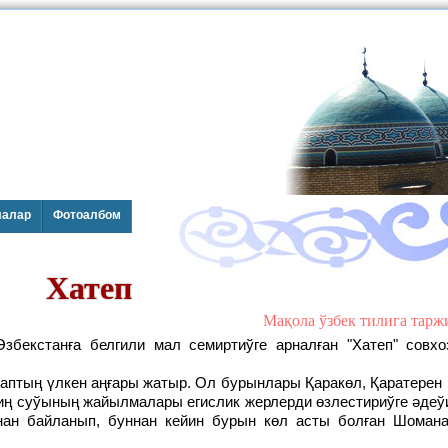
лалар
Фотоалбом
Хатеп
Мақола ўзбек тилига тар
тиң суўының жайылмалары егислик жерлерди өзлестириўге әдеўи
н байланып, буннан кейин бурын көл асты болған Шомана