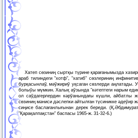
Хатеп сөзиниң сыртқы түрине қарағанымызда хәзирги тилге түсиниксиздей сезиледи. Анығында бул араб| сөзи болып, оның мәниси
араб тилиндеги "хотф", "хатиб" сөзлериниң инфинит
бурқасынлаў, мәўжириў уқсаган сөзлерди аңлатады. У
болыўы мүмкин. Халық аўзында "кәтептеги нарым едиң
ол саўдагерлердин кәрўанындағы күшли, айбатлы 
сөзиниң мәниси дәслепки айтылған түсиникке әдеўир 
сиңисе баслағанлығынан дерек береди. (Қ.Әбдимурат
"Қарақалпақстан" баспасы 1965-ж. 31-32-6.)