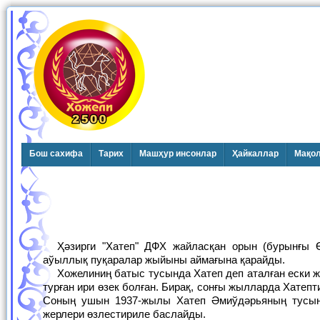
Бош сахифа
Тарих
Машҳур инсонлар
Ҳайкаллар
Мақо
Ҳәзирги "Хатеп" ДФХ жайласқан орын (бурынғы Өзбекстанға белгили мал семиртиўге арналған "Хатеп" совхозы) "Әмиўдәрья"
аўыллық пуқаралар жыйыны аймағына қарайды.
Хожелиниң батыс тусында Хатеп деп аталған ески жаптың үлкен аңғары жатыр. Ол бурынлары Қаракөл, Қаратерен көллерине қуйып
турған ири өзек болған. Бирақ, сонғы жылларда Хатеп
Соның ушын 1937-жылы Хатеп Әмиўдәрьяның тусына
жерлери өзлестириле баслайды.