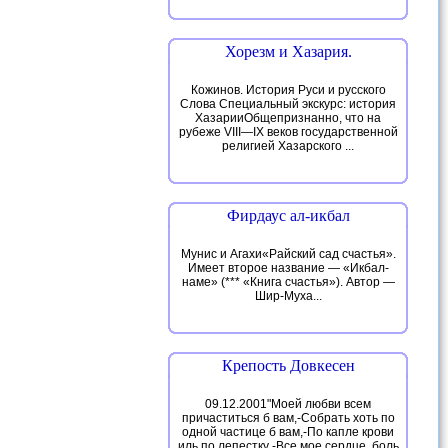
Хорезм и Хазария.
Кожинов. История Руси и русского
Слова Специальный экскурс: история
ХазарииОбщепризнанно, что на
рубеже VIII—IX веков государственной
религией Хазарского ...
Фирдаус ал-икбал
Мунис и Агахи«Райский сад счастья».
Имеет второе название — «Икбал-
наме» (*** «Книга счастья»). Автор —
Шир-Муха...
Крепость Довкесен
09.12.2001"Моей любви всем
причаститься б вам,-Собрать хоть по
одной частице б вам,-По капле крови
иль по лепестку -Все мое сердце, боль