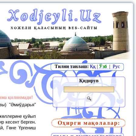
Тилни танлаш:
Ққ
|
Ўзб
|
Рус
Қидирув
жима қилинмади!
Оҳирги мақолалар:
р кесент берген.
й, Гөне Үргениш