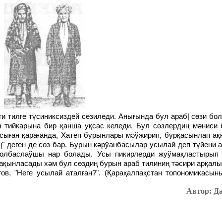
ив тийкарына бир қанша уқсас келеди. Бул сөзлердиң мәниси
сыған қарағанда, Хатеп бурынлары мәўжирип, бурқасынлап ақ
" деген де соз бар. Бурын кәрўанбасылар усылай деп түйени а
жолбаслаўшы нар болады. Усы пикирлерди жуўмақластырып 
жақынласады хәм бул сөздиң бурын араб тилиниң тәсири арқалы
ов, "Неге усылай аталған?". (Қарақалпақстан топономикасын
Автор: Д