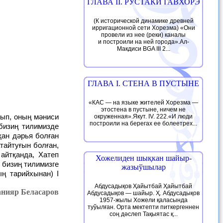
ГЛАВА II. РУСТАКИ ГАВХОРЭ
(К исторической динамике древней
ирригационной сети Хорезма) «Они
провели из нее (реки) каналы
и построили на ней города».Ал-
Макдиси BGA III 2...
ГЛАВА I. СТЕНА В ПУСТЫНЕ
«КАС — на языке жителей Хорезма —
этостена в пустыне, ничем не
окруженная».Якут. IV. 222.«И люди
построили на берегах ее болеетрех...
 бизиң тилимизде
қан дәрья болған
тайтуғын болған,
айтқанда, Хатеп
Хожелиден шықкан шайыр-
 бизиң тилимизге
жазыўшылар
ың тарийхынан) I
Абдусадықов Ҳайытбай Ҳайытбай
анияр Беласаров
Абдусадықов — шайыр. Ҳ. Абдусадықов
1957-жылы Хожели қаласында
туўылған. Орта мектепти питкергеннен
соң дәслеп Тақыятас қ...