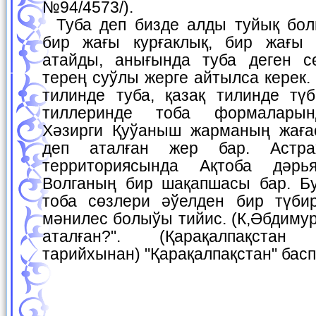
№94/4573/).
Туба деп бизде алды туйық болып кесилип қалған,
бир жағы курғаклық, бир жағы 
атайды, анығында туба деген с
терең суўлы жерге айтылса керек.
тилинде туба, қазақ тилинде түб
тиллеринде тоба формаларын
Хәзирги Қуўаныш жарманың жаға
деп аталған жер бар. Астра
территориясында Ақтоба дәрь
Волганың бир шақапшасы бар. Бун
тоба сөзлери әўелден бир түби
мәнилес болыўы тийис. (К,Әбдимур
аталған?". (Қарақалпақстан 
тарийхынан) "Қарақалпақстан" басп