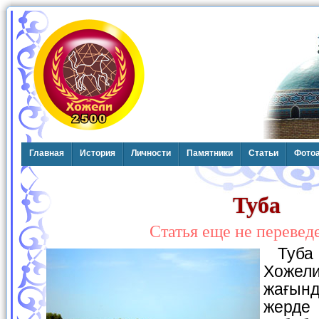
Главная
История
Личности
Памятники
Статьи
Фото
Туба
Статья еще не перевед
Туба елаты гөне
Хоже
жағын
жерде 