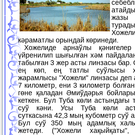
себеб
атайды
жазы
тура
Хожели
кәраматлы орындай көринеди.
Хожелиде арнаўлы қәнигелер тәрепинен толық
үйренилип шығылған хәм пайдала
табылған 3 жер асты линзасы бар.
ең көп, ең татлы суўлысы х
жарамлысы "Хожели" линзасы деп 
7 километр, ени 3 километр болға
гөне қаладан Әмиўдәрья бойлар
кеткен. Бул Туба көли астындағы 
суў кәни. Усы Туба көли аст
суткасына 42,3 мың кубометр суў 
Бул суў 350 мың адамлық халы
жетеди. ("Хожели хақыйқаты", 