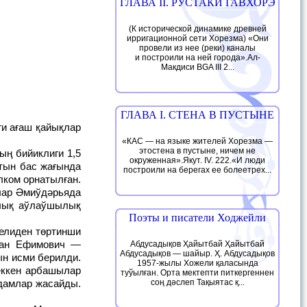
ГЛАВА II. РУСТАКИ ГАВХОРЭ
(К исторической динамике древней
ирригационной сети Хорезма) «Они
провели из нее (реки) каналы
и построили на ней города».Ал-
Макдиси BGA III 2...
ГЛАВА I. СТЕНА В ПУСТЫНЕ
«КАС — на языке жителей Хорезма —
этостена в пустыне, ничем не
окруженная».Якут. IV. 222.«И люди
тын бас жағында
построили на берегах ее болеетрех...
лком орнатылған.
лар Әмиўдәрьяда
алық аўлаўшылық
Поэты и писатели Ходжейли
епан Ефимович —
Абдусадықов Ҳайытбай Ҳайытбай
Абдусадықов — шайыр. Ҳ. Абдусадықов
н исми берилди.
1957-жылы Хожели қаласында
еккен арбашылар
туўылған. Орта мектепти питкергеннен
дамлар жасайды.
соң дәслеп Тақыятас қ...