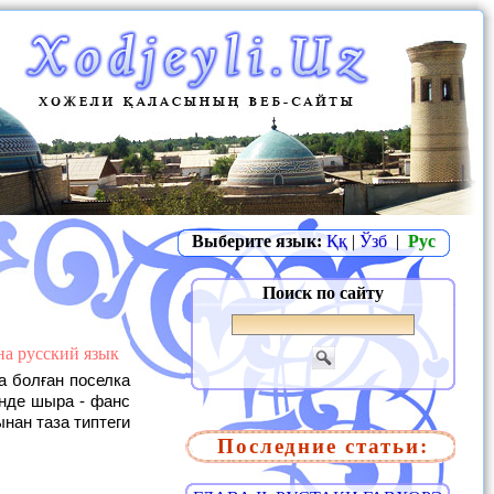
Выберите язык:
Ққ
|
Ўзб
|
Рус
Поиск по сайту
на русский язык
үнде шыра - фанс
нан таза типтеги
Последние статьи: