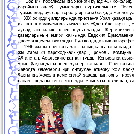
"Водник" поселкасында хәзиргй күнде 407 хожалық, 5883 адам жасайды. Үш мектеп, еки балалар бақшасы ислеп турыпты. Мәденият
сарайына оңлаў жумыслары жүртизилмекте. Поселка
түркменлер, руслар, кореецлер тағы басқада миллет 
ХIХ әсирдиң аяқларында пристанға Урал қазақлары келип қонысласып баслады. Себеби, әййемги динге исениўшйлер (староверцы)
ақ патша армиясында хызмет ислеўден бас тартты, 
аўлаў, аңшылық пенен шуғылланды. Жергиликли 
қазақларының өмири хаққында Евдокия Ермолаевна 
диссертациясын жақлады. Бул кандидатлық авторефер
1946-жылы пристань-жағысының кәрханасы пайда болды. 1948-жылы "Водник" поселкасында кәрхана-мәкемелер иске түсти. 1931-
жы .тары 24 пароход-қайықлар ("Громов", "Коммуна"
Аўғанстан, Аральскиге қатнап турды. Қоныратқа азық
урыс ўақтында кеплеп жүклер тасылды. Пристаньна
Заводта кемелерди ири оңтаўдан өткернў хәм басқ
ўақтында Хожели кеме оңлаў заводының орны гиреўл
сапалы оңланып иске қосылды. Урысқа керекли нан, к