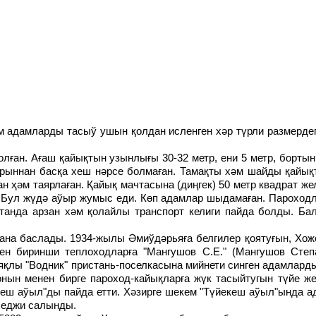
орыннан басқа хеш нәрсе болмаған. Тамақты хәм шайды қайық
н ҳәм таярлаған. Қайық мачтасына (диңгек) 50 метр квадрат же
 Бул жүдә аўыр жумыс еди. Көп адамлар шыдамаған. Пароход
станда арзан хәм қолайлы транспорт келиги пайда болды. Б
ен биринши теплоходларға "Мангушов С.Е." (Мангушов Ст
лы "Водник" пристань-поселкасына мийнети синген адамларды
нын менен бирге пароход-кайықларға жүк тасыйтугын түйе ж
еш аўыл"ды пайда етти. Хәзирге шекем "Түйекеш аўыл"ында а
леджи салынды.