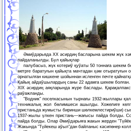
Әмиўдәрьяда XX әсирдиң басларына шекем жүк хәм адамларды тасыў ушын қолдан исленген хәр түрли размердеги ағаш қайықлар
пайдаланылды. Бул қайықлар
палубасыз, жүк котериў қуўаты 50 тоннаға шекем болған. Ағаш қайықтын узынлығы 30-32 метр, ени 5 метр, бортының бийиклиги 1,5
метрге баратуғын қайықта мачтадан ҳәм отыратуғын 
орнатылған кишкене шойыннан исленген печте қайнатқа
Қайық айдаўшылардың саны 22 адамга шекем болған.
XIX әсирдиң аяқларында жүре баслады. Қарақалпак
раўажланды.
"Водник" поселкасынын тырнағы 1932-жыллары қалана баслады. 1934-жылы Әмиўдәрьяға белгилер қоятуғын, Хожелиден төртинши
техникалық жол бөлимшеси ашылды. Хожелиге келг
пристаньда жумысты биринши шөлкемлестириўши) сыяқ
1937-жылы үлкен пристань—жағысы пайда болды. Со
пайда болды. Олар Әмиўдәрьяға жакын жерден "Түйёк
Жакында "Түйекеш аўыл"дан байланыс кәсипөнер кол