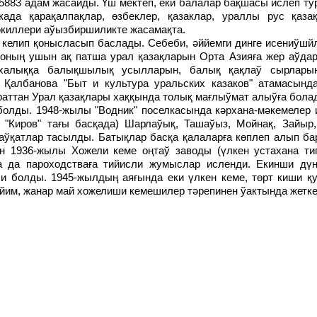
да қарақалпақлар, өзбеклер, қазаклар, ураллы рус қазақ
ўәкиллери аўызбиршиликте жасамақта.
соның ушын ақ патша урал қазақларын Орта Азияға жер аўда
халыққа балықшылық усылларын, балық қақлаў сырларын
Қалбанова "Быт и культура уральских казаков" атамасынд
аттан Урал қазақлары хаққында толық мағлыўмат алыўға бола
, "Киров" тағы басқада) Шарлаўық, Ташаўыз, Мойнақ, Зайыр,
-аўқатлар тасылды. Батықлар басқа қалаларға көплеп алып б
н 1936-жылы Хожели кеме оңтаў заводы (үлкен устахана ти
а да пароходстваға тийисли жумыслар исленди. Екинши дү
и болды. 1945-жылдың аяғында еки үлкен кеме, төрт киши қу
ийим, жанар май хожелиши кемешилер тәрепинен ўактында жетк