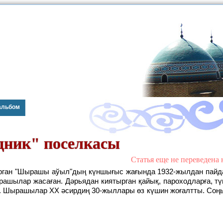
альбом
дник" поселкасы
Статья еще не переведена 
ашылар жасаған. Дәрьядан киятырган қайық, пароходларға, т
ан. Шырашылар XX әсирдиң 30-жыллары өз күшин жоғалтты. Соңы