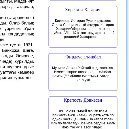
лары, татарлар,
Хорезм и Хазария.
Кожинов. История Руси и русского
рды. Олар балық
Слова Специальный экскурс: история
 үйретти. Урал
ХазарииОбщепризнанно, что на
рубеже VIII—IX веков государственной
ағы кандидатлық
религией Хазарского ...
ды.
 Байхожа, Шеге,
арылды. Әсиресе,
Фирдаус ал-икбал
пинде) курылды.
нья жүзлик урыс
Мунис и Агахи«Райский сад счастья».
ўаттағы кемелер
Имеет второе название — «Икбал-
наме» (*** «Книга счастья»). Автор —
ерилип турылды.
Шир-Муха...
Крепость Довкесен
09.12.2001"Моей любви всем
причаститься б вам,-Собрать хоть по
одной частице б вам,-По капле крови
иль по лепестку -Все мое сердце, боль
мою, тоску" Навои "Фарх...