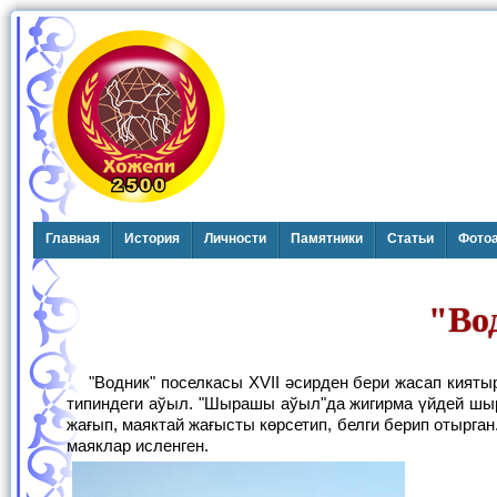
Главная
История
Личности
Памятники
Статьи
Фото
"Во
"Водник" поселкасы XVII әсирден бери жасап киятырган "Шырашы аўыл"дың күншығыс жағында 1932-жылдан пайда болған поселка
типиндеги аўыл. "Шырашы аўыл"да жигирма үйдей шыр
жағып, маяктай жағысты көрсетип, белги берип отырг
маяклар исленген.