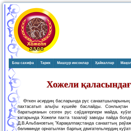
Бош сахифа
Тарих
Машҳур инсонлар
Ҳайкаллар
Мақо
Хожели қаласындағ
Өткен әсирдиң басларында рус санаатшыларының Әмиўдәрья бөлиминде жайласқан қаракалпақлардан жоңышқатуқымы, әсиресе,
пахтасатып алыўы күшейе баслайды. Сонлықтан
баратырғанын сезген рус саўдагерлери майда, куўа
катарында Хожели пахта тазалаў заводы пайда бол
Д.В.Альбановтың "Карақалпақстанда санааттың раў
бөлиминде орнатылған барлық двигательлердиң куўат