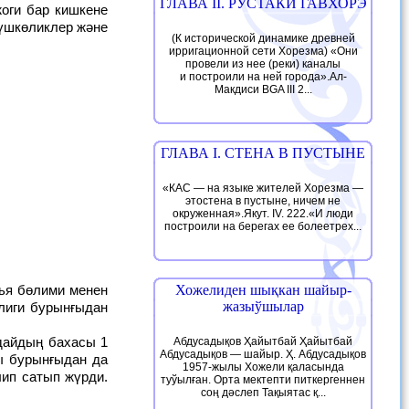
ГЛАВА II. РУСТАКИ ГАВХОРЭ
жоги бар кишкене
күшкөликлер және
(К исторической динамике древней
ирригационной сети Хорезма) «Они
провели из нее (реки) каналы
и построили на ней города».Ал-
Макдиси BGA III 2...
ГЛАВА I. СТЕНА В ПУСТЫНЕ
«КАС — на языке жителей Хорезма —
этостена в пустыне, ничем не
окруженная».Якут. IV. 222.«И люди
построили на берегах ее болеетрех...
Хожелиден шықкан шайыр-
жазыўшылар
лиги бурынғыдан
Абдусадықов Ҳайытбай Ҳайытбай
Абдусадықов — шайыр. Ҳ. Абдусадықов
ны бурынғыдан да
1957-жылы Хожели қаласында
лип сатып жүрди.
туўылған. Орта мектепти питкергеннен
соң дәслеп Тақыятас қ...