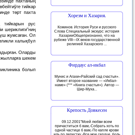
өбейтиўге тийкар
инде төрт пахта
Хорезм и Хазария.
Кожинов. История Руси и русского
и шериклиги"ниң
Слова Специальный экскурс: история
күш жумсаған. Ол
ХазарииОбщепризнанно, что на
рубеже VIII—IX веков государственной
гиликли халықбул
религией Хазарского ...
н жылларға шекем
Фирдаус ал-икбал
Мунис и Агахи«Райский сад счастья».
Имеет второе название — «Икбал-
наме» (*** «Книга счастья»). Автор —
Шир-Муха...
Крепость Довкесен
09.12.2001"Моей любви всем
причаститься б вам,-Собрать хоть по
одной частице б вам,-По капле крови
иль по лепестку -Все мое сердце, боль