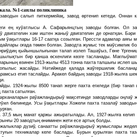
 кала. №1-санлы поликлиника
ў двигателин хәм иштен жаныў двигателин де орнатқан. Бәри
м ўақытлары 16-17 саатқа созылған. Прессти адамлар аяғы м
дайлары оғада төмен болған. Заводта жумыс тек мәўсимлик б
шириўдиң қыйыншылығынан талап излеп Ташаўыз, Гөне Үргениш
ашылықтын бир қанша өскенлиги көзге тасланады. Мағлыўматл
ларының өзинен 1913-жылы 4513 тонна пахта талшығы ислеп шы
арамсыз етип таслайды. Аракел байдың заводы 1918-жылға шек
и.
 пахта сатылған.
еўил бөлинеди. Усы ўақытлары Хожели пахта тазалаў заводын
урған.
рынғы 20 заводтың өниминен жети есе артық болды.
атуғын техникалар келе баслады. Бурын қурылған пахта та