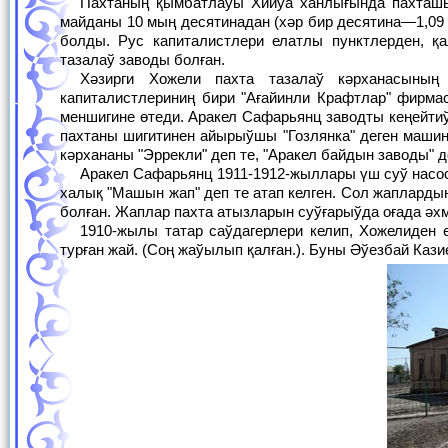
Пахтаның қымбатлаўы Хийўа ханлығында пахташылықтың раўажланыўына алып келди. 1915-1916-жыллардың өзинде пахтаның
майданы 10 мың десятинадан (хәр бир десятина—1,09 г
болды. Рус капиталистлери елатлы пунктлерден, қ
тазалаў заводы болған.
Хәзирги Хожели пахта тазалаў кәрханасының пайда болыўы 1905-1906-жылларға туўра келеди. Оның тийкарын рус
капиталистлериниң бири "Ағайинли Крафтлар" фирма
меншигине өтеди. Аракел Сафарьянц заводты кеңейтиў
пахтаны шигитинен айырыўшы "Гозлянка" деген машин
кәрхананы "Эррекли" деп те, "Аракел байдын заводы" де
Аракел Сафарьянц 1911-1912-жыллары үш суў насосын да орнатқан. Ол бир қанша суў жолларын (жапсалмалар) қаздырған. Оларды
халық "Машын жап" деп те атап келген. Сол жапларды
болған. Жаплар пахта атызларын суўғарыўда оғада әхм
1910-жылы татар саўдагерлери келип, Хожелиден еки пахта заводын салдырады. Сонын биреўи хәзирги №1 поликлиника болып
турған жай. (Соң жаўылып қалған.). Буны Әўезбай Кази