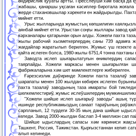
өндирислик қуўаты артты. Пресслеўши хәм басқа да 
жабашы, қанаршы уқсаған кәсиплер биротала жоғала 
жерде стахановшылар хәрекети ен жайдырылды. Пахта
мийнет етти.
Урыс жылларында жумыстың көпшилигин хаялқызлардың атқарыўына туўра келди. Жумыс қандай аўыр болса да, олар фронт ушын
аянбай мийнет етти. Урыстан соңғы жыллары завод қа
кәрханалары қатарынан орын алды. Хожели пахта тазал
жылы рабочий хызметкерлердиң саны 739 адамға ж
жағдайлар жаратылып берилген. Жумыс үш гезекте а
қайта ислеген болса, 1980-жылы 6751,4 тонна пахтаны қ
Заводта ислеп шығарылатуғын өнимлердиң сапасы менен түрлери де артты. Завод тийкарынан пахта талшығы линт, шигит
таярлайды. Хожели маркасы менен шығарылған ши
фабрикаларына хәм шет мәмлекетлерге жиберилген.
Ғәрезсизлик дәўиринде Хожели пахта тазалаў заводы алдына қойылган барлық жобаларды толық орынлап атыр. Ғәрезсизлик
шарапаты менен 100 жылдан көбирек ислеген бурынғы 
пахта тазалаў заводының таза имараты бой тиклед
шелкемлестириў, жумыс ислеўшилердиң мүмкиншиликл
"Хожели шийше ислеп шығарыў заводы" ашық түрдеги акционерлик жәмийети 1995-жылы иске түсти. Бул жәмийет қысқа ўақыт
ишинде республикамыздың санаат тараўының раўажла
сарпланып, 12 түрдеги 30-35 мың дана шийше ыдыс
келеди. Завод 2000-жылдан баслап 3-4 миллион сап п
Шийше ыдыслардың сапасы хәм көриниси жақсы болғанлықтан бул акционерлик жәмийеттиң өнимлерин Нөкис вино заводы,
Ташкент, Россия, Тәжикстан. Қырғызстаннан келип са
алып келинеди.