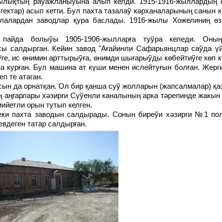
ектар) асып кетги. Бул пахта тазалаў кәрханаларының санын к
алалардан заводлар қура баслады. 1916-жылы Хожелиниң өз
сы салдырган. Кейин завод "Ағайинли Сафарьянцлар саўда үй
ге, ис өнимин арттырыўға, өнимди шығарыўды көбейтиўге көп 
а курған. Бул машина ат күши менен ислейтуғын болған. Жер
п те атаган.
ң аңғарлары хәзирги Сүўенли каналының арка тәрепинде жакы
ийетли орын тутып келген.
евдеген татар салдырған.