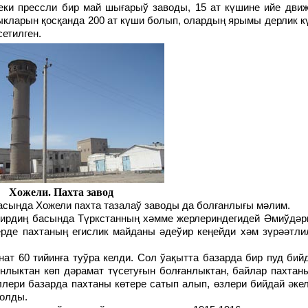
 еки прессли бир май шығарыў заводы, 15 ат күшине ийе дви
ыкларын қосқанда 200 ат күши болып, олардың ярымы дерлик 
сетилген.
Хожели. Пахта завод
расында Хожели пахта тазалаў заводы да болғанлығы мәлим.
рде пахтаның егислик майданы әдеўир кеңейди хәм зүрәәтли
онлыктан көп дәрамат түсетуғын болғанлыктан, байлар пахта
лери базарда пахтаны көтере сатып алып, өзлери бийдай әке
болды.