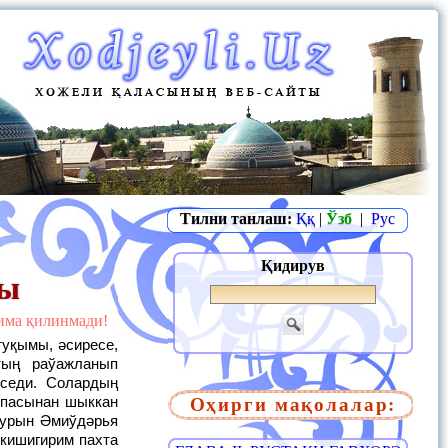
Тилни танлаш:
Ққ
|
Ўзб
|
Рус
Қидирув
ры
жима қилинмади!
тың раўажланып
иседи. Солардың
Оҳирги мақолалар:
спасынан шыккан
бурын Әмиўдәрья
кишигирим пахта