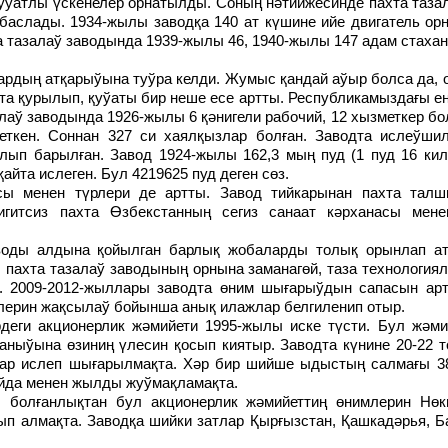
қуўатлы үскенелер орнатылды. Соның нәтийжесинде пахта таз
баслады. 1934-жылы заводқа 140 ат күшине ийе двигатель ор
 тазалаў заводында 1939-жылы 46, 1940-жылы 147 адам стаха
йта қурылып, қуўаты бир неше есе артты. Республикамыздағы е
аў заводында 1926-жылы 6 қәнигели рабочий, 12 хызметкер бол
еткен. Соннан 327 си хаялқызлар болған. Заводта ислеўш
лып барылған. Завод 1924-жылы 162,3 мың пуд (1 пуд 16 кил
айта ислеген. Бул 4219625 пуд деген сөз.
гитсиз пахта Өзбекстанның сегиз санаат кәрханасы мен
пахта тазалаў заводының орнына заманагөй, таза технология
и. 2009-2012-жыллары заводта өним шығарыўдын сапасын арт
ерин жақсылаў бойынша анық илажлар белгиленип отыр.
ныўына өзиниң үлесин қосып киятыр. Заводта күнине 20-22 т
лар ислеп шығарылмақта. Хәр бир шийше ыдыстың салмағы 38
айда менен жылды жуўмақламақта.
тып алмақта. Заводқа шийки затлар Қырғызстан, Қашкадәрья, 