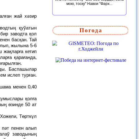
мою, тоску" Навои "Фарх...
Погода
 бир заводта қол
енен басқан. Тай
олып, жылына 5-6
 жақларға кетип
арға қарағанда,
ғарылған.
ем ислеп турған.
ың өзинде 50 ат
залаў заводының