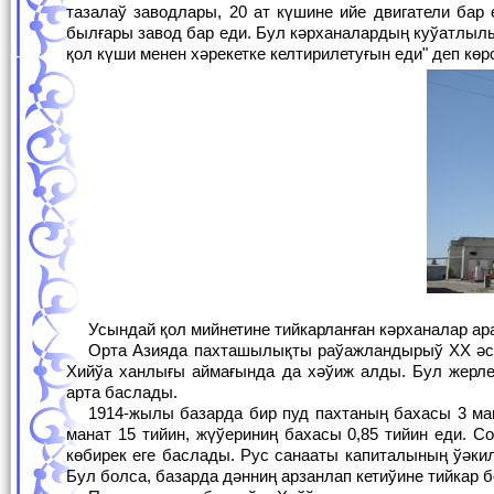
тазалаў заводлары, 20 ат күшине ийе двигатели бар
былғары завод бар еди. Бул кәрханалардың куўатлыл
қол күши менен хәрекетке келтирилетуғын еди" деп көр
Усындай қол мийнетине тийкарланған кәрханалар а
Орта Азияда пахташылықты раўажландырыў XX әсирдиң басында Түркстанның хәмме жерлериндегидей Әмиўдәрья бөлими менен
Хийўа ханлығы аймағында да хәўиж алды. Бул жерле
арта баслады.
1914-жылы базарда бир пуд пахтаның бахасы 3 манат 60 тийинға туўра келди. Сол ўақытта базарда бир пуд бийдайдың бахасы 1
манат 15 тийин, жүўериниң бахасы 0,85 тийин еди. С
көбирек еге баслады. Рус санааты капиталының ўәкил
Бул болса, базарда дәнниң арзанлап кетиўине тийкар 