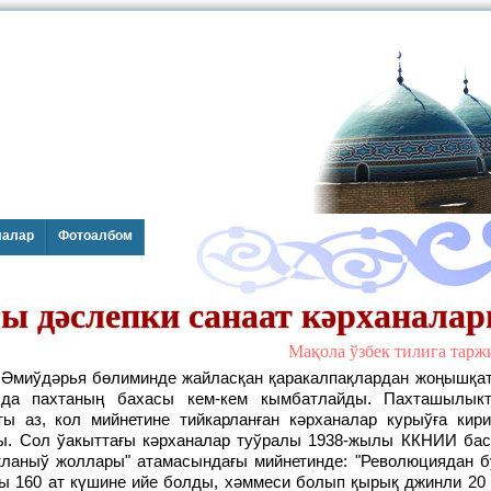
лалар
Фотоалбом
ы дәслепки санаат кәрханала
Мақола ўзбек тилига тар
 да пахтаның бахасы кем-кем кымбатлайды. Пахташылык
ты аз, кол мийнетине тийкарланған кәрханалар курыўға кир
ды. Сол ўакыттағы кәрханалар туўралы 1938-жылы ККНИИ ба
ажланыў жоллары" атамасындағы мийнетинде: "Революциядан 
ы 160 ат күшине ийе болды, хәммеси болып қырық джинли 20 