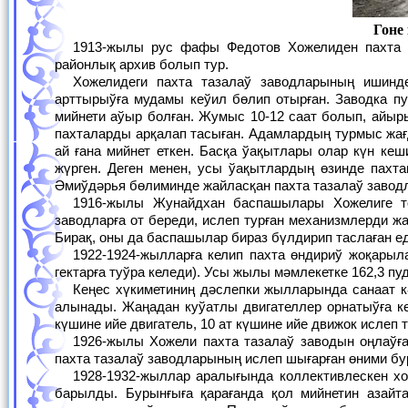
Гоне
1913-жылы рус фафы Федотов Хожелиден пахта заводын салып питкермейақ, завод өртенип кетеди. Оннан калған жай хәзир
районлық архив болып тур.
Хожелидеги пахта тазалаў заводларының ишиндеги ең куўатлысы А. Сафарьянцтың заводы болған. Ол заводтың қуўатын
арттырыўға мудамы кеўил бөлип отырған. Заводка пу
мийнети аўыр болған. Жумыс 10-12 саат болып, айыры
пахталарды арқалап тасыған. Адамлардың турмыс жағ
ай ғана мийнет еткен. Басқа ўақытлары олар күн ке
жүрген. Деген менен, усы ўақытлардың өзинде пахт
Әмиўдәрья бөлиминде жайласқан пахта тазалаў завод
1916-жылы Жунайдхан баспашылары Хожелиге топылыс жасайды. Нәтийжеде қалада жаўгершилик басланады. Баспашылар
заводларға от береди, ислеп турған механизмлерди ж
Бирақ, оны да баспашылар бираз бүлдирип таслаған ед
1922-1924-жылларға келип пахта өндириў жоқарылайды. 1924-жылы 8500 танап жерге пахта егиледи (бир танап шама менен 0,40
гектарға туўра келеди). Усы жылы мәмлекетке 162,3 пуд
Кеңес хүкиметиниң дәслепки жылларында санаат кәрханаларын раўажландырыў мақсетинде заводларды оңлаў жумыслары қолға
алынады. Жаңадан куўатлы двигателлер орнатыўға к
күшине ийе двигатель, 10 ат күшине ийе движок ислеп т
1926-жылы Хожели пахта тазалаў заводын оңлаўға 37,5 мың манат қаржы ажыратылады. Ал, 1927-жылға келип Хожели, Төрткүл
пахта тазалаў заводларының ислеп шығарған өними бу
1928-1932-жыллар аралығында коллективлескен хожалыклар дүзиў, санаатты раўажландырыў жумыслары жедел пәт пенен алып
барылды. Бурынғыға қарағанда қол мийнетин азайт