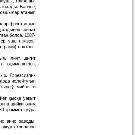
алаўшы, трубашы,
натылды. Барлық
новшылар атанып
ң алдыңғы санаат
ған болса, 1987-
илер ушын жақсы
ограмм) пахтаны
ен тоқымашылық
ларда ислейтуғын
тырыў, мийнетти
онна шийки өним
0 граммга туўра
Башқуртстаннанан