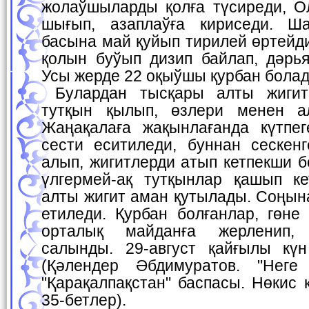
жолаўшыларды қолға түсиреди, О
шығып, азаплаўға кириседи. Ш
басына май қуйып тирилей өртейди
қолын буўып дизип байлап, дәрья
Усы жерде 22 оқыўшы қурбан болад
Булардан тысқары алты жигит ҳәм төрт қызды
тутқын қылып, өзлери менен а
Жаңақалаға жақынлағанда күтпе
сести еситиледи, буннан сескен
алып, жигитлерди атып кетпекши б
үлгермей-ақ тутқынлар қашып ке
алты жигит аман қутылады. Соңына
етиледи. Қурбан болғанлар, гөне
орталық майданға жерленип, 
салынды. 29-август қайғылы кү
(Қәлендер Әбдимуратов. "Неге 
"Қарақалпақстан" баспасы. Нөкис 
35-бетлер).