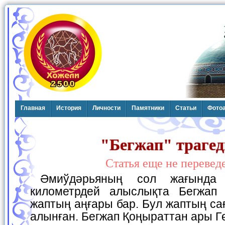
Главная
История
Личности
Памятники
Статьи
Фото
"Бегжап" траге
Статья еще не перевед
Әмиўдәрьяның сол жағында Қарабайлыдан 5
километрдей алыслықта Бегжап 
жаптың аңғары бар. Бул жаптың с
алынған. Бегжап Қоңыраттан ары Гө