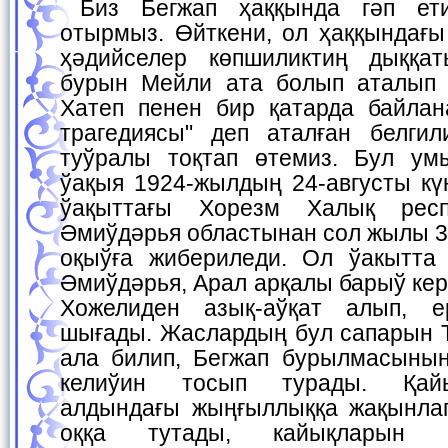
Биз Бегжап ҳаққында гәп етиўди мақул көрип
отырмыз. Өйткени, ол ҳаққындағ
ҳәдийселер көпшиликтиң дыққа
бурын Мейли ата болып аталып 
Хатеп пенен бир қатарда байлан
трагедиясы" деп аталған белги
туўралы тоқтап өтемиз. Бул ум
ўақыя 1924-жылдың 24-августы кү
ўақыттағы Хорезм Халық респ
Әмиўдәрья областынан сол жылы 3
оқыўға жибериледи. Ол ўакытта
Әмиўдәрья, Арал арқалы барыў ке
Хожелиден азық-аўқат алып, 
шығады. Жаслардың бул сапарын
ала билип, Бегжап бурылмасыны
келиўин тосып турады. Қай
алдындағы жыңғыллыққа жақынлап
оққа тутады, кайықларын и