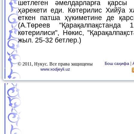
шетлеген әмелдарларға қарсы 
ҳәрекети еди. Көтерилис Хийўа х
еткен патша ҳүкиметине де қар
(А.Төреев "Қарақалпақстанда 
көтерилиси", Нөкис, "Қарақалпақс
жыл. 25-32 бетлер.)
|
Бош саҳифа
© 2011, Нукус. Все права защищены
www.xodjeyli.uz