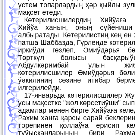
үстем топарлардың ҳәр қыйлы зу
мақсет етеди.
Көтерилисшилердиң Хийўаға қарай жылысыўы
Хийўа ханын, оның сүйениш
албыратады. Көтерилистиң кең ен
патша Шаббазда, Гүрленде көтери
иркиўди гөзлеп, Әмиўдәрья бө
Төрткүл болысы басқарыў
Абдулкәримбай улын жиб
көтерилисшилер Әмиўдәрья бөл
ўәкилиниң сөзине итибар берме
илгерилейди.
17-январьда көтерилисшилер Жунайдхан тәрепинен
усы мақсетке "жол көрсетиўши" сы
адамлар менен бирге Хийўаға кел
Рахим ханға қарсы сарай беклери
тәрепинен қоллаўға ерисип к
туўысқанларының бири Рахм