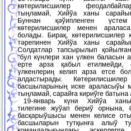
көтерилисшилер феодалбайл
тыңламай, Хийўа ханы сарайы
Буннан қәўипленген үсте
көтерилисшилер менен аралас
болады. Бирақ, көтерилисшилер 
тәрепинен Хийўа ханы сарайы
Солдатлар тапсырылып қойылған
"бул күнлери хан үлкен баласын а
ерте арза қабыл етилмейди,
үлкенлериң келип арза етсе бо
алдастырады. Көтерилисшилер
басшыларының иске араласыўы м
тыңламай, сарайға кириўге батына
19-январь күни Хийўа ханы көтерилисшилер
тилегине жуўап бериў орнына, 
басқарыўшысы менен келисе оты
басшыларын тутқынға алыў ту
командалығындағы әскерлерге