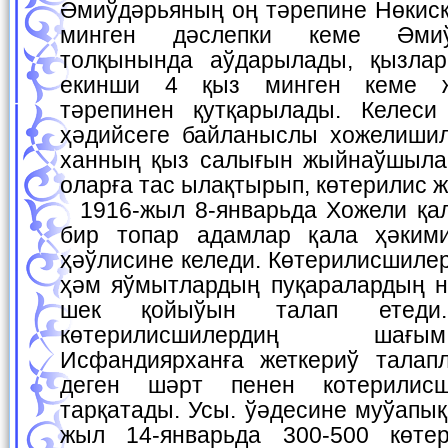
Әмиўдәрьяның оң тәрепине Нөкиск
минген дәслепки кеме Әмиў
толқынында аўдарылады, қызлар
екинши 4 қыз минген кеме ж
тәрепинен қутқарылады. Келеси
ҳәдийсеге байланыслы хожелишил
ханның қыз салығын жыйнаўшылар
оларға тас ылақтырып, көтерилис 
1916-жыл 8-январьда Хожели қаласы әтирапындағы
бир топар адамлар қала ҳәким
ҳәўлисине келеди. Көтерилисшиле
ҳәм яўмытлардың пуқаралардың 
шек қойыўын талап етеди
көтерилисшилердиң шағ
Исфандиярханға жеткериў талап
деген шәрт пенен котерилисш
тарқатады. Усы. ўәдесине муўапық
жыл 14-январьда 300-500 көте