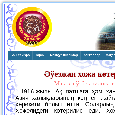
Бош сахифа
Тарих
Машҳур инсонлар
Ҳайкаллар
Мақо
Әўезжан хожа көт
Мақола ўзбек тилига 
1916-жылы Ақ патшаға ҳәм ханларға қарсы Орта
Азия халықларының кең ен жайғ
ҳәрекети болып өтти. Солардың
Хожелидеги көтерилис еди. Х