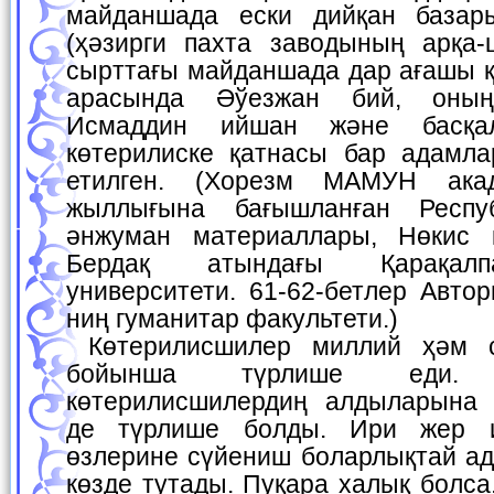
майданшада ески дийқан базар
(ҳәзирги пахта заводының арқа
сырттағы майданшада дар ағашы 
арасында Әўезжан бий, оны
Исмаддин ийшан және басқа
көтерилиске қатнасы бар адамла
етилген. (Хорезм МАМУН ака
жыллығына бағышланған Респу
әнжуман материаллары, Нөкис қ
Бердақ атындағы Қарақалп
университети. 61-62-бетлер Авто
ниң гуманитар факультети.)
Көтерилисшилер миллий ҳәм социаллық қурамы
бойынша түрлише еди.
көтерилисшилердиң алдыларына 
де түрлише болды. Ири жер и
өзлерине сүйениш боларлықтай ад
көзде тутады. Пуқара халық болса