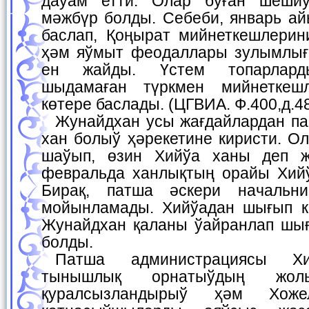
даўам етти. Олар буған шеши
мәжбүр болды. Себеби, январь а
баслап, Қоңырат мийнеткешлерин
ҳәм яўмыт феодаллары зулымлығ
ен жайды. Үстем топарлард
шыдамаған түркмен мийнеткеш
көтере баслады. (ЦГВИА. Ф.400,д.48
Жунайдхан усы жағдайлардан пайдаланып, Хийўада
хан болыў ҳәрекетине киристи. О
шаўып, өзин Хийўа ханы деп ж
февральда ханлықтың орайы Хий
Бирақ, патша әскери начальн
мойынламады. Хийўадан шығып ке
Жунайдхан қаланы ўайранлап шығ
болды.
Патша администрациясы Хийўа ханлығында
тынышлық орнатыўдың жолы
қуралсызландырыў ҳәм Хоже