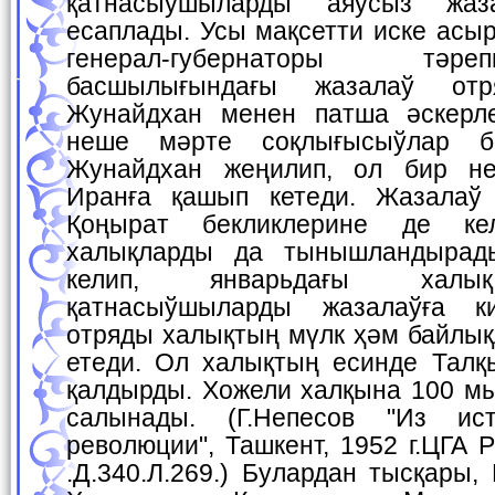
қатнасыўшыларды аяўсыз жаз
есаплады. Усы мақсетти иске асы
генерал-губернаторы тәр
басшылығындағы жазалаў отр
Жунайдхан менен патша әскерл
неше мәрте соқлығысыўлар б
Жунайдхан жеңилип, ол бир н
Иранға қашып кетеди. Жазалаў
Қоңырат бекликлерине де ке
халықларды да тынышландырад
келип, январьдағы халық
қатнасыўшыларды жазалаўға к
отряды халықтың мүлк ҳәм байлық
етеди. Ол халықтың есинде Талқ
қалдырды. Хожели халқына 100 мы
салынады. (Г.Непесов "Из ис
революции", Ташкент, 1952 г.ЦГА РУ
.Д.340.Л.269.) Булардан тысқары,