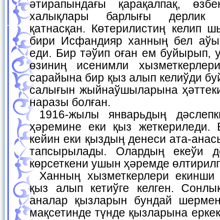
әтирапындағы қарақалпақ, өзбе
халықлары барлығы дерлик 
қатнасқан. Көтерилистиң келип ш
бири Исфандияр ханның бел аўы
еди. Бир тәўип оған ем буйырып, 
өзиниң исенимли хызметкерлер
сарайына бир қыз алып келиўди бу
салығын жыйнаўшыларына ҳәттек
наразы болған.
1916-жылы январьдың дәслепки күнлеринде хан
ҳәремине еки қыз жеткериледи.
кейин еки қыздың денеси ата-ана
тапсырылады. Олардың екеўи д
көрсеткени ушын ҳәремде өлтирилг
Ханның хызметкерлери екинши рет Хожелиден 20
қыз алып кетиўге келген. Сонлық
аналар қызларын бундай шермен
мақсетинде түнде қызларына еркек