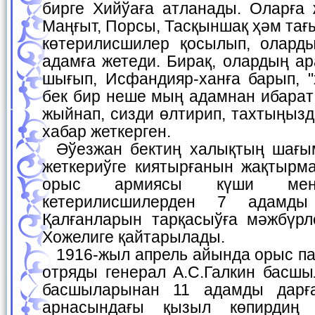
бирге Хийўаға атланады. Оларға
Маңғыт, Порсы, Тасқыншақ ҳәм тағ
көтерилисшилер қосылып, олард
адамға жетеди. Бирақ, олардың а
шығып, Исфандияр-ханға барып, 
бек бир неше мың адамнан ибарат
жыйнап, сизди өлтирип, тахтыңыз
хабар жеткерген.
Әўезжан бектиң халықтың шағым арзаларын ханға
жеткериўге киятырғанын жақтырм
орыс армиясы күши мене
кетерилисшилерден 7 адамды
Қалғанларын тарқасыўға мәжбүрл
Хожелиге қайтарылады.
1916-жыл апрель айында орыс патшасының жазалаў
отряды генерал А.С.Галкин басшы
басшыларынан 11 адамды дарғ
арнасындағы қызыл көпирдиң 