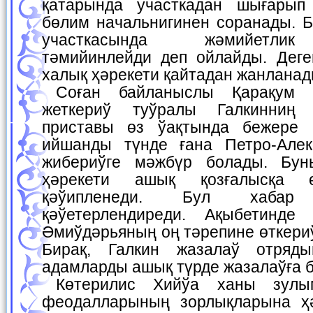
қатарында участкадан шығарып
бөлим начальнигинен соранады. 
участкасында жәмийетлик
тәмийинлейди деп ойлайды. Деге
халық ҳәрекети қайтадан жанланад
Соған байланыслы Қарақум ийшанды Хийўаға
жеткериў туўралы Галкинниң 
приставы өз ўақтында бежере 
ийшанды түнде ғана Петро-Алек
жибериўге мәжбүр болады. Бун
ҳәрекети ашық қозғалысқа 
қәўипленеди. Бул хаба
қәўетерлендиреди. Ақыбетинде
Әмиўдәрьяның оң тәрепине өткери
Бирақ, Галкин жазалаў отряд
адамларды ашық түрде жазалаўға 
Көтерилис Хийўа ханы зулымлығына, түркмен
феодалларының зорлықларына ҳ