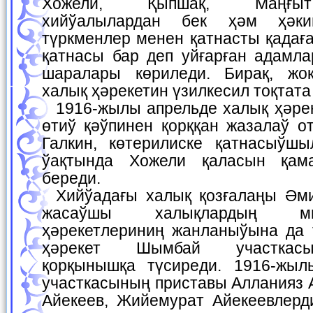
Хожели, Қыпшақ, Маңғыт
хийўалылардан бек ҳәм ҳәки
түркменлер менен қатнасты қадаға
қатнасы бар деп уйғарған адамла
шаралары көриледи. Бирақ, жо
халық ҳәрекетин үзилкесил тоқтата
1916-жылы апрельде халық ҳәрекетиниң ашық түрге
өтиў қәўпинен қорққан жазалаў 
Галкин, көтерилиске қатнасыўш
ўақтында Хожели қаласын қам
береди.
Хийўадағы халық қозғалаңы Әмиўдәрья бөлиминде
жасаўшы халықлардың м
ҳәрекетлериниң жанланыўына да 
ҳәрекет Шымбай участкас
қорқынышқа түсиреди. 1916-жы
участкасының приставы Алланияз 
Айекеев, Жийемурат Айекеевлерд