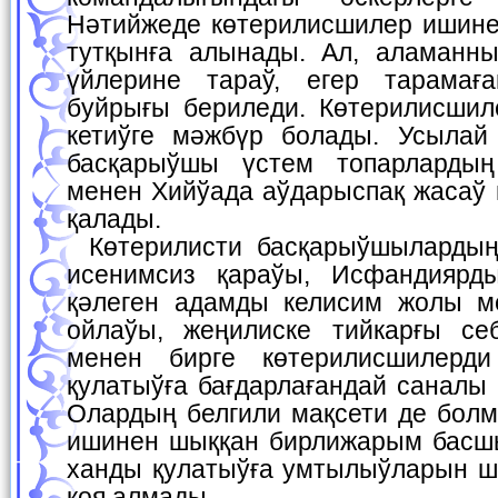
Нәтийжеде көтерилисшилер ишине
тутқынға алынады. Ал, аламанны
үйлерине тараў, егер тарамағ
буйрығы бериледи. Көтерилисшил
кетиўге мәжбүр болады. Усылай 
басқарыўшы үстем топарларды
менен Хийўада аўдарыспақ жасаў 
қалады.
Көтерилисти басқарыўшылардың халықтың күшине
исенимсиз қараўы, Исфандиярд
қәлеген адамды келисим жолы м
ойлаўы, жеңилиске тийкарғы се
менен бирге көтерилисшилерд
қулатыўға бағдарлағандай саналы
Олардың белгили мақсети де болм
ишинен шыққан бирлижарым басш
ханды қулатыўға умтылыўларын ш
қоя алмады.