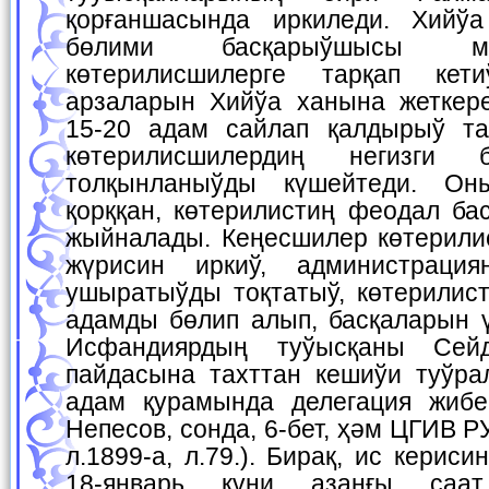
қорғаншасында иркиледи. Хийў
бөлими басқарыўшысы м
көтерилисшилерге тарқап ке
арзаларын Хийўа ханына жеткер
15-20 адам сайлап қалдырыў та
көтерилисшилердиң негизги 
толқынланыўды күшейтеди. Он
қорққан, көтерилистиң феодал ба
жыйналады. Кеңесшилер көтерили
жүрисин иркиў, администрация
ушыратыўды тоқтатыў, көтерилис
адамды бөлип алып, басқаларын ү
Исфандиярдың туўысқаны Сейд
пайдасына тахттан кешиўи туўра
адам қурамында делегация жибе
Непесов, сонда, 6-бет, ҳәм ЦГИВ РУз
л.1899-а, л.79.). Бирақ, ис кери
18-январь күни азанғы саа