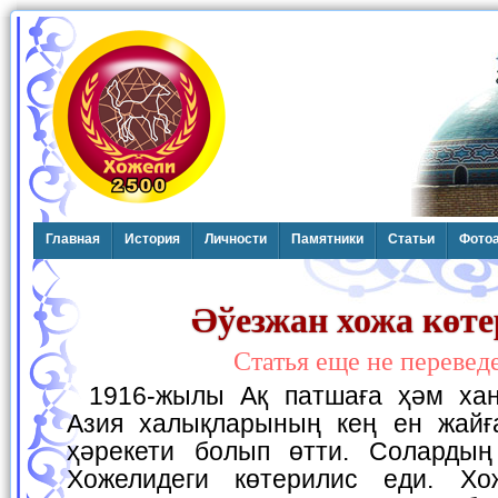
Главная
История
Личности
Памятники
Статьи
Фото
Әўезжан хожа көт
Статья еще не перевед
1916-жылы Ақ патшаға ҳәм ханларға қарсы Орта
Азия халықларының кең ен жайғ
ҳәрекети болып өтти. Солардың
Хожелидеги көтерилис еди. Х