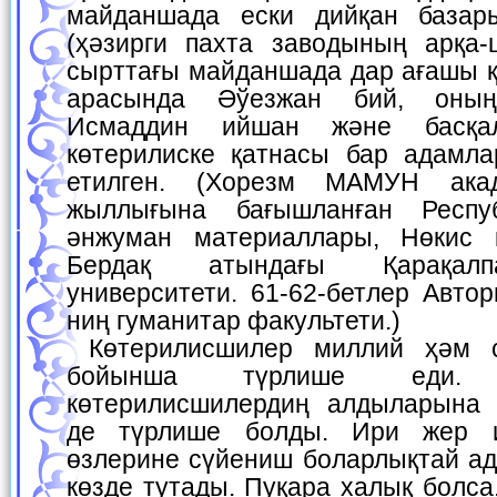
майданшада ески дийқан базар
(ҳәзирги пахта заводының арқа
сырттағы майданшада дар ағашы 
арасында Әўезжан бий, оны
Исмаддин ийшан және басқа
көтерилиске қатнасы бар адамла
етилген. (Хорезм МАМУН ака
жыллығына бағышланған Респу
әнжуман материаллары, Нөкис қ
Бердақ атындағы Қарақалп
университети. 61-62-бетлер Авто
ниң гуманитар факультети.)
Көтерилисшилер миллий ҳәм социаллық қурамы
бойынша түрлише еди.
көтерилисшилердиң алдыларына 
де түрлише болды. Ири жер и
өзлерине сүйениш боларлықтай ад
көзде тутады. Пуқара халық болса