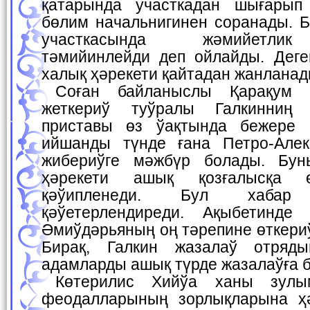
қатарында участкадан шығарып
бөлим начальнигинен соранады. 
участкасында жәмийетлик
тәмийинлейди деп ойлайды. Деге
халық ҳәрекети қайтадан жанланад
Соған байланыслы Қарақум ийшанды Хийўаға
жеткериў туўралы Галкинниң 
приставы өз ўақтында бежере 
ийшанды түнде ғана Петро-Алек
жибериўге мәжбүр болады. Бун
ҳәрекети ашық қозғалысқа 
қәўипленеди. Бул хаба
қәўетерлендиреди. Ақыбетинде
Әмиўдәрьяның оң тәрепине өткери
Бирақ, Галкин жазалаў отряд
адамларды ашық түрде жазалаўға 
Көтерилис Хийўа ханы зулымлығына, түркмен
феодалларының зорлықларына ҳ