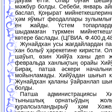
даўам етти. Олар буған шеши
мәжбүр болды. Себеби, январь а
баслап, Қоңырат мийнеткешлерин
ҳәм яўмыт феодаллары зулымлығ
ен жайды. Үстем топарлард
шыдамаған түркмен мийнеткеш
көтере баслады. (ЦГВИА. Ф.400,д.48
Жунайдхан усы жағдайлардан пайдаланып, Хийўада
хан болыў ҳәрекетине киристи. О
шаўып, өзин Хийўа ханы деп ж
февральда ханлықтың орайы Хий
Бирақ, патша әскери начальн
мойынламады. Хийўадан шығып ке
Жунайдхан қаланы ўайранлап шығ
болды.
Патша администрациясы Хийўа ханлығында
тынышлық орнатыўдың жолы
қуралсызландырыў ҳәм Хоже