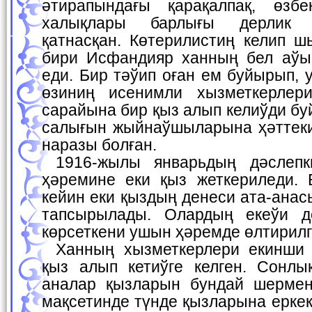
әтирапындағы қарақалпақ, өзбе
халықлары барлығы дерлик 
қатнасқан. Көтерилистиң келип ш
бири Исфандияр ханның бел аўы
еди. Бир тәўип оған ем буйырып, 
өзиниң исенимли хызметкерлер
сарайына бир қыз алып келиўди бу
салығын жыйнаўшыларына ҳәттек
наразы болған.
1916-жылы январьдың дәслепки күнлеринде хан
ҳәремине еки қыз жеткериледи.
кейин еки қыздың денеси ата-ана
тапсырылады. Олардың екеўи д
көрсеткени ушын ҳәремде өлтирилг
Ханның хызметкерлери екинши рет Хожелиден 20
қыз алып кетиўге келген. Сонлық
аналар қызларын бундай шермен
мақсетинде түнде қызларына еркек