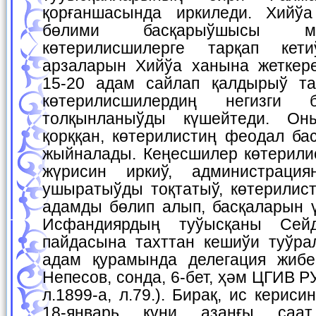
қорғаншасында иркиледи. Хийў
бөлими басқарыўшысы м
көтерилисшилерге тарқап ке
арзаларын Хийўа ханына жеткер
15-20 адам сайлап қалдырыў та
көтерилисшилердиң негизги 
толқынланыўды күшейтеди. Он
қорққан, көтерилистиң феодал ба
жыйналады. Кеңесшилер көтерили
жүрисин иркиў, администрация
ушыратыўды тоқтатыў, көтерилис
адамды бөлип алып, басқаларын ү
Исфандиярдың туўысқаны Сейд
пайдасына тахттан кешиўи туўра
адам қурамында делегация жибе
Непесов, сонда, 6-бет, ҳәм ЦГИВ РУз
л.1899-а, л.79.). Бирақ, ис кери
18-январь күни азанғы саа