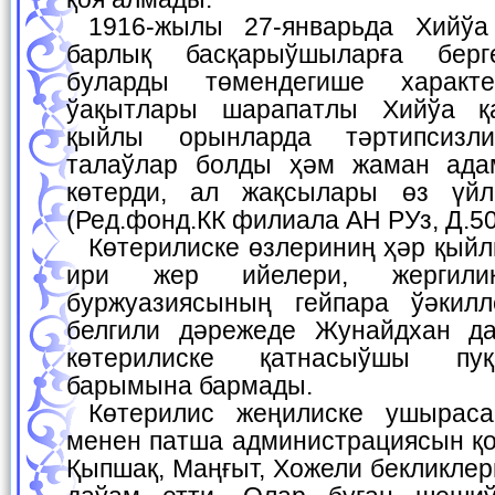
1916-жылы 27-январьда Хийўа ханы Исфандияр
барлық басқарыўшыларға берг
буларды төмендегише характерл
ўақытлары шарапатлы Хийўа қ
қыйлы орынларда тәртипсизл
талаўлар болды ҳәм жаман ада
көтерди, ал жақсылары өз үйл
(Ред.фонд.КК филиала АН РУз, Д.509
Көтерилиске өзлериниң ҳәр қыйлы мәплерин гөзлеп,
ири жер ийелери, жергил
буржуазиясының гейпара ўәкилл
белгили дәрежеде Жунайдхан да
көтерилиске қатнасыўшы пу
барымына бармады.
Көтерилис жеңилиске ушыраса да, Хийўа ханы
менен патша администрациясын қо
Қыпшақ, Маңғыт, Хожели бекликлер