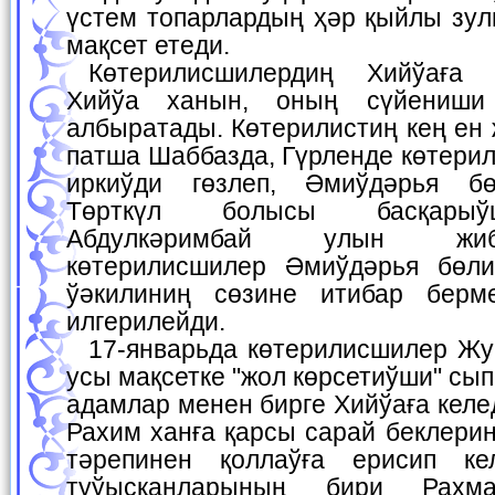
үстем топарлардың ҳәр қыйлы зу
мақсет етеди.
Көтерилисшилердиң Хийўаға қарай жылысыўы
Хийўа ханын, оның сүйениш
албыратады. Көтерилистиң кең ен
патша Шаббазда, Гүрленде көтери
иркиўди гөзлеп, Әмиўдәрья бө
Төрткүл болысы басқарыў
Абдулкәримбай улын жиб
көтерилисшилер Әмиўдәрья бөл
ўәкилиниң сөзине итибар берме
илгерилейди.
17-январьда көтерилисшилер Жунайдхан тәрепинен
усы мақсетке "жол көрсетиўши" сы
адамлар менен бирге Хийўаға кел
Рахим ханға қарсы сарай беклери
тәрепинен қоллаўға ерисип к
туўысқанларының бири Рахм