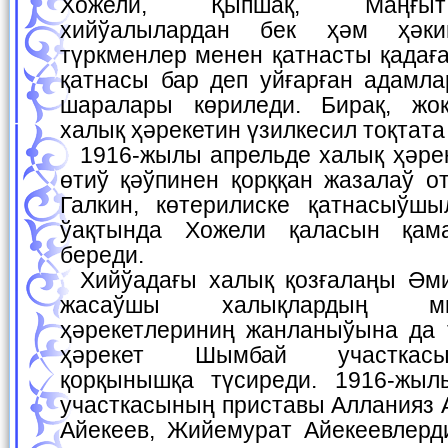
Хожели, Қыпшақ, Маңғыт
хийўалылардан бек ҳәм ҳәки
түркменлер менен қатнасты қадаға
қатнасы бар деп уйғарған адамла
шаралары көриледи. Бирақ, жо
халық ҳәрекетин үзилкесил тоқтата
1916-жылы апрельде халық ҳәрекетиниң ашық түрге
өтиў қәўпинен қорққан жазалаў 
Галкин, көтерилиске қатнасыўш
ўақтында Хожели қаласын қам
береди.
Хийўадағы халық қозғалаңы Әмиўдәрья бөлиминде
жасаўшы халықлардың м
ҳәрекетлериниң жанланыўына да 
ҳәрекет Шымбай участкас
қорқынышқа түсиреди. 1916-жы
участкасының приставы Алланияз 
Айекеев, Жийемурат Айекеевлерд