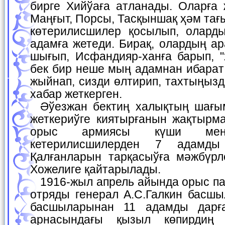
бирге Хийўаға атланады. Оларға
Маңғыт, Порсы, Тасқыншақ ҳәм тағ
көтерилисшилер қосылып, олард
адамға жетеди. Бирақ, олардың а
шығып, Исфандияр-ханға барып, 
бек бир неше мың адамнан ибарат
жыйнап, сизди өлтирип, тахтыңыз
хабар жеткерген.
Әўезжан бектиң халықтың шағым арзаларын ханға
жеткериўге киятырғанын жақтырм
орыс армиясы күши мене
кетерилисшилерден 7 адамды
Қалғанларын тарқасыўға мәжбүрл
Хожелиге қайтарылады.
1916-жыл апрель айында орыс патшасының жазалаў
отряды генерал А.С.Галкин басшы
басшыларынан 11 адамды дарғ
арнасындағы қызыл көпирдиң 