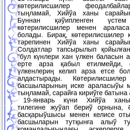
көтерилисшилер феодалбайл
тыңламай, Хийўа ханы сарайы
Буннан қәўипленген үсте
көтерилисшилер менен аралас
болады. Бирақ, көтерилисшилер 
тәрепинен Хийўа ханы сарайы
Солдатлар тапсырылып қойылған
"бул күнлери хан үлкен баласын а
ерте арза қабыл етилмейди,
үлкенлериң келип арза етсе бо
алдастырады. Көтерилисшилер
басшыларының иске араласыўы м
тыңламай, сарайға кириўге батына
19-январь күни Хийўа ханы көтерилисшилер
тилегине жуўап бериў орнына, 
басқарыўшысы менен келисе оты
басшыларын тутқынға алыў ту
командалығындағы әскерлерге