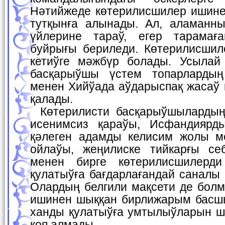
Нәтийжеде көтерилисшилер ишине
тутқынға алынады. Ал, аламанны
үйлерине тараў, егер тарамағ
буйрығы бериледи. Көтерилисшил
кетиўге мәжбүр болады. Усылай 
басқарыўшы үстем топарларды
менен Хийўада аўдарыспақ жасаў 
қалады.
Көтерилисти басқарыўшылардың халықтың күшине
исенимсиз қараўы, Исфандиярд
қәлеген адамды келисим жолы м
ойлаўы, жеңилиске тийкарғы се
менен бирге көтерилисшилерд
қулатыўға бағдарлағандай саналы
Олардың белгили мақсети де болм
ишинен шыққан бирлижарым басш
ханды қулатыўға умтылыўларын ш
қоя алмады.