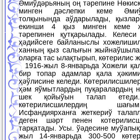
Әмиўдәрьяның оң тәрепине Нөкиск
минген дәслепки кеме Әмиў
толқынында аўдарылады, қызлар
екинши 4 қыз минген кеме ж
тәрепинен қутқарылады. Келеси
ҳәдийсеге байланыслы хожелишил
ханның қыз салығын жыйнаўшылар
оларға тас ылақтырып, көтерилис 
1916-жыл 8-январьда Хожели қаласы әтирапындағы
бир топар адамлар қала ҳәким
ҳәўлисине келеди. Көтерилисшиле
ҳәм яўмытлардың пуқаралардың 
шек қойыўын талап етеди
көтерилисшилердиң шағ
Исфандиярханға жеткериў талап
деген шәрт пенен котерилисш
тарқатады. Усы. ўәдесине муўапық
жыл 14-январьда 300-500 көте