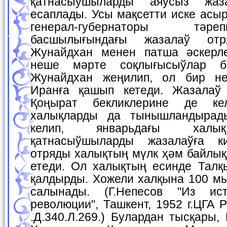
қатнасыўшыларды аяўсыз жаз
есаплады. Усы мақсетти иске асы
генерал-губернаторы тәр
басшылығындағы жазалаў отр
Жунайдхан менен патша әскерл
неше мәрте соқлығысыўлар б
Жунайдхан жеңилип, ол бир н
Иранға қашып кетеди. Жазалаў
Қоңырат бекликлерине де ке
халықларды да тынышландырад
келип, январьдағы халық
қатнасыўшыларды жазалаўға к
отряды халықтың мүлк ҳәм байлық
етеди. Ол халықтың есинде Талқ
қалдырды. Хожели халқына 100 мы
салынады. (Г.Непесов "Из ис
революции", Ташкент, 1952 г.ЦГА РУ
.Д.340.Л.269.) Булардан тысқары,