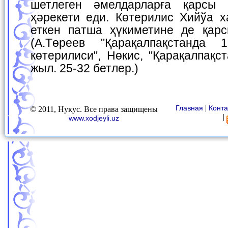
шетлеген әмелдарларға қарсы 
ҳәрекети еди. Көтерилис Хийўа х
еткен патша ҳүкиметине де қар
(А.Төреев "Қарақалпақстанда 
көтерилиси", Нөкис, "Қарақалпақс
жыл. 25-32 бетлер.)
|
Главная
Конта
© 2011, Нукус. Все права защищены
|
www.xodjeyli.uz