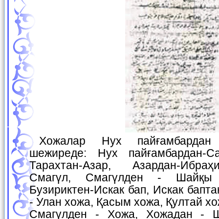
Хожалар Нух пайғамбардан тарқайды деген
шежиреде: Нух пайғамбардан-Са
Тарахтан-Азар, Азардан-Ибра
Смагүл, Смагүлден - Шайқы
Бузириктен-Искак бап, Искак бапта
- Улан хожа, Қасым хожа, Қултай хо
Смагүлден - Хожа, Хожадан -