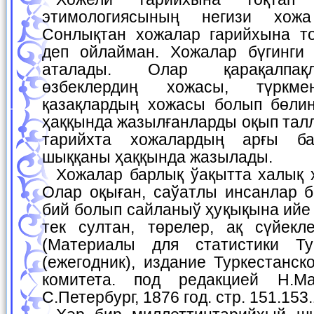
этимологиясының негизи хожа
Сонлықтан хожалар гарийхына т
деп ойлайман. Хожалар бүгинги
аталады. Олар қарақалпақ
өзбеклердиң хожасы, түркме
қазақлардың хожасы болып бөлин
ҳаққында жазылғанларды оқып тал
тарийхта хожалардың арғы ба
шыққаны ҳаққында жазылады.
Хожалар барлық ўақытта халық ҳүрметинде болған.
Олар оқыған, саўатлы инсанлар б
бий болып сайланыў ҳуқықына ийе
тек султан, төрелер, ақ сүйекл
(Материалы для статистики Тур
(ежегодник), издание Туркестанск
комитета. под редакцией Н.Ма
С.Петербург, 1876 год. стр. 151.153