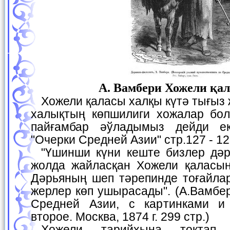
А. Вамбери Хожели қа
Хожели қаласы халқы күтә тығыз жайласқан, бундағы
халықтың көпшилиги хожалар бол
пайғамбар әўладымыз дейди ек
"Очерки Средней Азии" стр.127 - 12
"Үшинши күни кеште бизлер дәрьядан еки саатлық
жолда жайласқан Хожели қаласын
Дәрьяның шеп тәрепинде тоғайлар
жерлер көп ушырасады". (А.Вамбе
Средней Азии, с картинками и 
второе. Москва, 1874 г. 299 стр.)
Хожели тарийхына тоқтап өткенде Хожели