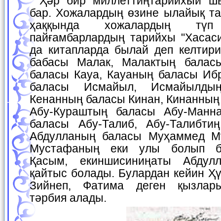
Ҳәр бир миллеттиңтарийхый шығысы, түп бабасы
бар. Хожалардың өзине ылайық та
ҳаққында хожалардың тү
пайғамбарлардың тарийхы "Хасаси
да китапларда былай деп келтири
бабасы Малак, Малактың баласы
баласы Кауа, Кауаның баласы Иб
баласы Исмайыл, Исмайылды
Кенанның баласы Кинан, Кинанның
Абу-Кураштың баласы Абу-Манна
баласы Абу-Талиб, Абу-Талибти
Абдулланың баласы Муҳаммед М
Мустафаның еки улы болып б
Қасым, екиншисиниңаты Абдул
қайтыс болады. Булардан кейин Ҳү
Зийнеп, Фатима деген қызлары
тәрбия алады.