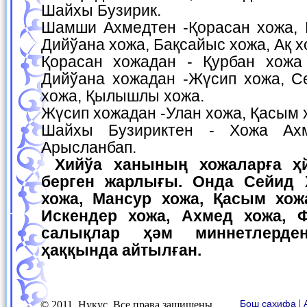
Шайхы Бузирик.
Шамши Ахмедтен -Қорасан хожа, 
Дийўана хожа, Бақсайыс хожа, Ақ х
Қорасан хожадан - Қурбан хожа
Дийўана хожадан -Жүсип хожа, Се
хожа, Қылышлы хожа.
Жүсип хожадан -Улан хожа, Қасым х
Шайхы Бузириктен - Хожа Ах
Арысланбап.
Хийўа ханының хожаларға ҳйжрий 1298-жылы
берген жарлығы. Онда Сейид 
хожа, Мансур хожа, Қасым хож
Искендер хожа, Ахмед хожа, 
салықлар ҳәм миннетлерде
ҳаққында айтылған.
|
Бош саҳифа
© 2011, Нукус. Все права защищены