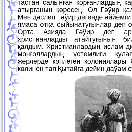
тастан салынған қорғанлардың қ
атырғанын көресең. Ол Гәўир қа
Мен дәслеп Гәўир дегенде әййемги
ямаса отқа сыйынатуғынлар деп о
Орта Азияда Гәўир деп арм
христианларды атайтуғынын б
қалдым. Христианлардың ислам ди
монғоллардың үстемлиги қула
жерлерде көплеген колониялары 
көлинен тап Қытайға дейин даўам е