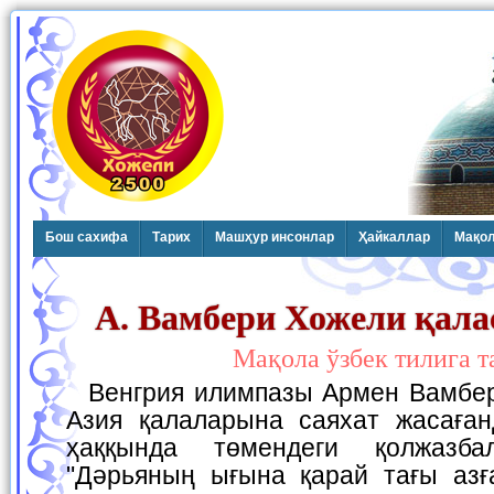
Бош сахифа
Тарих
Машҳур инсонлар
Ҳайкаллар
Мақо
А. Вамбери Хожели қал
Мақола ўзбек тилига 
Венгрия илимпазы Армен Вамбери XIX әсирде Орта
Азия қалаларына саяхат жасаға
ҳаққында төмендеги қолжазба
"Дәрьяның ығына қарай тағы азғ