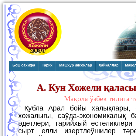
Бош сахифа
Тарих
Машҳур инсонлар
Ҳайкаллар
Мақо
А. Кун Хожели қалас
Мақола ўзбек тилига 
Қубла Арал бойы халықлары, олардың турмысы,
хожалығы, саўда-экономикалық б
әдетлери, тарийхый естеликлери 
сырт елли изертлеўшилер тәр