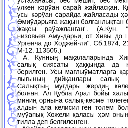
устаханасы, бес мешит, бес мект
үлкен кәрўан сарай жайласқан. Қ
усы кәрўан сарайда жайласады ҳә
Әмиўдәрьяға жақын болғанлықтан 
жақсы раўажланған". (А.Кун. "
низовьев Аму-дарьи, от Хивы до Г
Ургенча до Ходжей-ли". Сб.1874, 2
М-12. 113505.)
А. Кунның мақалаларында Хийўа ханлығындағы
салық сиясаты ҳаққында да к
берилген. Усы мағлыўматларға қа
лығының дийқанлары салық т
Салықтың муғдары жердиң көл
болған. Ал Қубла Арал бойы халы
миниң орнына салық-кесме төлеге
алдын ала келисил-ген төлем бол
муўапық Хожели қаласы ҳәм оның
тилла деп белгиленген.