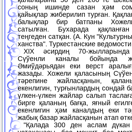
соның ишинде сазан ҳәм сом
қайықлар жиберилип турған. Қақла
балықлар бир батпаны Хожел
сатылған. Бухарада қақланға
теңгеден сатқан. (А. Кун "Культурн
ханства". Туркестанские ведомости 
XIX әсирдиң 70-жылларында Хожели қаласы
Сүўенли каналы бойында жа
Әмиўдәрьядан еки верст аралығ
жазады. Хожели қаласының Сүўе
тәрепине жайласқанын, қала
екенлигин, турғынлардың сондай б
үлкен-үлкен жайлар салып таслағ
бирге қаланың бағқа, яғный егил
екенлигин ҳәм каналдың еки тә
жабық базар жайласқанын атап өтк
"Қалада 300 ден аслам дүкан ҳәм өнерментлер