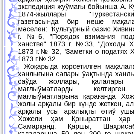
экспедиция жуўмағы бойынша А. К
1874-жыллары "Туркестанс
газетасында бир неше мақала
мәселен: "Культурный оазис Хивин
г. №6, "Порядок взимания под
ханстве" 1873 г. №33, "Доходы Х
1873 г.№ 32, "Заметки о податях 
1873 г.№ 32.
Жоқарыда көрсетилген мақалаларда А. Кун Хийўа
ханлығына сапары ўақтында ханлы
саўда жоллары, қалалары
мағлыўматларды келтирг
мағлыўматларына қарағанда Хож
жолы арқалы бир күнде жеткен, ал
арқалы усы аралықты өтиў ушын
Хожели ҳәм Қоныраттан ҳәр
Самарқанд, Қаршы, Шаҳрис
қалаларына 50 ден 200 ге шекем