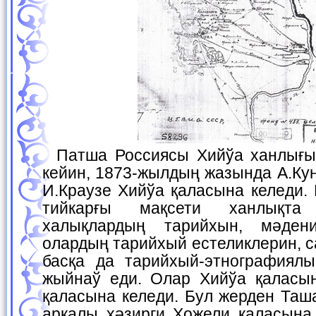
Патша Россиясы Хийўа ханлығын жаўлап алғаннан
кейин, 1873-жылдың жазында А.Кун
И.Краузе Хийўа қаласына келеди.
тийкарғы мақсети ханлықта
халықлардың тарийхын, мәдени
олардың тарийхый естеликлерин, 
басқа да тарийхый-этнографиял
жыйнаў еди. Олар Хийўа қаласы
қаласына келеди. Бул жерден Таш
арқалы ҳәзирги Хожели қаласына 