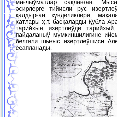
мағлыўматлар сақланған. Мыс
әсирлерге тийисли рус изертле
қалдырған күнделиклери, мақал
хатлары ҳ.т. басқаларды Қубла А
тарийхын изертлеўде тарийхый
пайдаланыў мүмкиншилигине ийе
белгили шығыс изертлеўшиси Ал
есапланады.