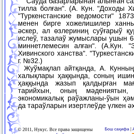
"Саўда базарларынан алынған салық Хожелиде 1260
тилла болған". (А. Кун. "Доходы Х
"Туркенстанские ведомости" 18
менен бирге хожелишилер ханн
әскер, ал өзлериниң суўғарыў қ
ислеў, тазалаў жумыслары ушын 
миннетлемесин алған". (А.Кун. "
Хивинского ханства". "Туркестанс
г. №32.)
Жуўмақлап айтқанда, А. Кунның Қубла Арал бойы
халықлары ҳаққында, соның иши
ҳаққында жазып қалдырған ма
тарийхын, оның мәдениятын, 
экономикалық раўажланы-ўын ҳә
да тараўларын изертлеўде үлкен ә
|
Бош саҳифа
© 2011, Нукус. Все права защищены