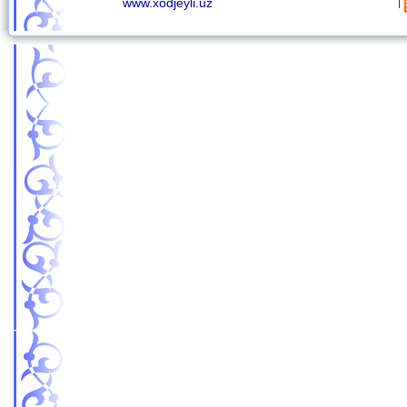
|
www.xodjeyli.uz