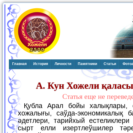
Главная
История
Личности
Памятники
Статьи
Фото
А. Кун Хожели қалас
Статья еще не перевед
Қубла Арал бойы халықлары, олардың турмысы,
хожалығы, саўда-экономикалық б
әдетлери, тарийхый естеликлери 
сырт елли изертлеўшилер тәр