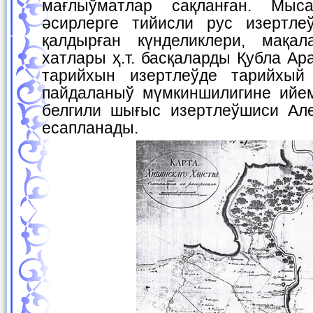
мағлыўматлар сақланған. Мыс
әсирлерге тийисли рус изертле
қалдырған күнделиклери, мақал
хатлары ҳ.т. басқаларды Қубла А
тарийхын изертлеўде тарийхый
пайдаланыў мүмкиншилигине ийе
белгили шығыс изертлеўшиси Ал
есапланады.