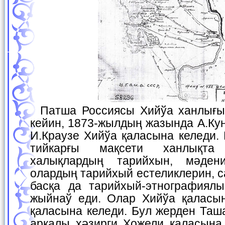
Патша Россиясы Хийўа ханлығын жаўлап алғаннан
кейин, 1873-жылдың жазында А.Кун
И.Краузе Хийўа қаласына келеди.
тийкарғы мақсети ханлықта
халықлардың тарийхын, мәдени
олардың тарийхый естеликлерин, 
басқа да тарийхый-этнографиял
жыйнаў еди. Олар Хийўа қаласы
қаласына келеди. Бул жерден Таш
арқалы ҳәзирги Хожели қаласына 