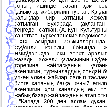
соның ишинде сазан ҳәм сом
қайықлар жиберилип турған. Қақла
балықлар бир батпаны Хожел
сатылған. Бухарада қақланға
теңгеден сатқан. (А. Кун "Культурн
ханства". Туркестанские ведомости 
XIX әсирдиң 70-жылларында Хожели қаласы
Сүўенли каналы бойында жа
Әмиўдәрьядан еки верст аралығ
жазады. Хожели қаласының Сүўе
тәрепине жайласқанын, қала
екенлигин, турғынлардың сондай б
үлкен-үлкен жайлар салып таслағ
бирге қаланың бағқа, яғный егил
екенлигин ҳәм каналдың еки тә
жабық базар жайласқанын атап өтк
"Қалада 300 ден аслам дүкан ҳәм өнерментлер