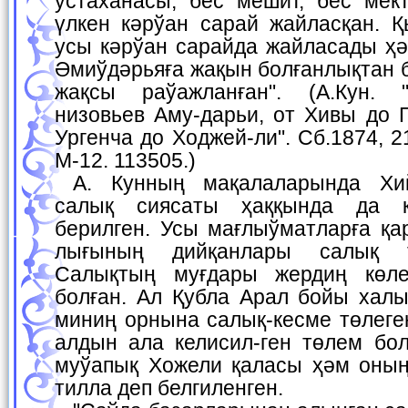
устаханасы, бес мешит, бес мект
үлкен кәрўан сарай жайласқан. Қ
усы кәрўан сарайда жайласады ҳә
Әмиўдәрьяға жақын болғанлықтан 
жақсы раўажланған". (А.Кун. "
низовьев Аму-дарьи, от Хивы до Г
Ургенча до Ходжей-ли". Сб.1874, 2
М-12. 113505.)
А. Кунның мақалаларында Хийўа ханлығындағы
салық сиясаты ҳаққында да к
берилген. Усы мағлыўматларға қа
лығының дийқанлары салық т
Салықтың муғдары жердиң көл
болған. Ал Қубла Арал бойы халы
миниң орнына салық-кесме төлеге
алдын ала келисил-ген төлем бол
муўапық Хожели қаласы ҳәм оның
тилла деп белгиленген.