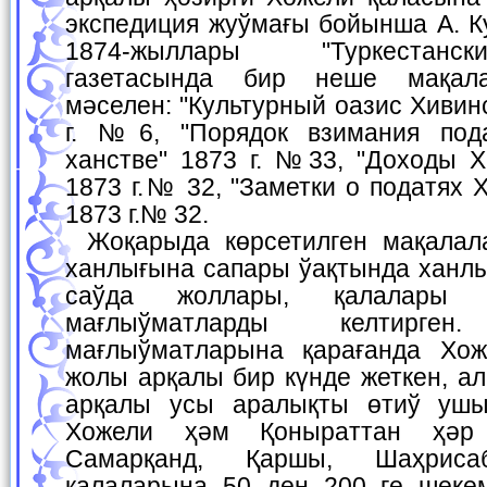
экспедиция жуўмағы бойынша А. К
1874-жыллары "Туркестанс
газетасында бир неше мақала
мәселен: "Культурный оазис Хивин
г. №6, "Порядок взимания под
ханстве" 1873 г. №33, "Доходы Х
1873 г.№ 32, "Заметки о податях 
1873 г.№ 32.
Жоқарыда көрсетилген мақалаларда А. Кун Хийўа
ханлығына сапары ўақтында ханлы
саўда жоллары, қалалары
мағлыўматларды келтирг
мағлыўматларына қарағанда Хож
жолы арқалы бир күнде жеткен, ал
арқалы усы аралықты өтиў ушын
Хожели ҳәм Қоныраттан ҳәр
Самарқанд, Қаршы, Шаҳрис
қалаларына 50 ден 200 ге шекем