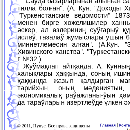
"Саўда базарларынан алынған салық Хожелиде 1260
тилла болған". (А. Кун. "Доходы Х
"Туркенстанские ведомости" 18
менен бирге хожелишилер ханн
әскер, ал өзлериниң суўғарыў қ
ислеў, тазалаў жумыслары ушын 
миннетлемесин алған". (А.Кун. "
Хивинского ханства". "Туркестанс
г. №32.)
Жуўмақлап айтқанда, А. Кунның Қубла Арал бойы
халықлары ҳаққында, соның иши
ҳаққында жазып қалдырған ма
тарийхын, оның мәдениятын, 
экономикалық раўажланы-ўын ҳә
да тараўларын изертлеўде үлкен ә
|
Главная
Конта
© 2011, Нукус. Все права защищены