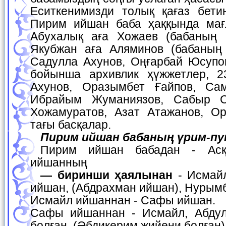
Еситкенимизди толық қағаз бетин
Пирим ийшан баба ҳаққында мағ
Абухалық аға Хожаев (бабаның 
Якубжан аға Аляминов (бабаның
Садулла Ахунов, Оңғарбай Юсупо
бойынша архивлик ҳүжжетлер, 23
Ахунов, Оразымбет Ғайпов, Сам
Ибрайым Жуманиязов, Сабыр С
Хожамуратов, Азат Атажанов, О
тағы басқалар.
Пирим ийшан бабаның үрим-п
Пирим ийшан бабадан - Асқар ийшан. Асқар
ийшанның
— биринши ҳаялынан
- Исмайл
ийшан, (Абдрахман ийшан), Нурым
Исмайл ийшаннан - Сафы ийшан.
Сафы ийшаннан - Исмайл, Абдул
болған. (Әбдикерим жийени болған)