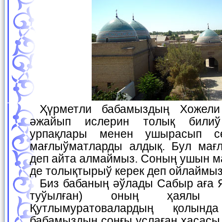
Ҳүрметли бабамыздың Хожели халқына ислеген
әжайып ислерин толық били
урпақлары менен ушырасып сө
мағлыўматларды алдық. Бул мағ
деп айта алмаймыз. Соның ушын м
де толықтырыў керек деп ойлаймыз
Биз бабаның әўлады Сабыр аға Якубов, (1926-жылы
туўылған) оның ҳаялы 
Қутлымуратовалардың қолын
бабамыздың соңғы услаған ҳасасы