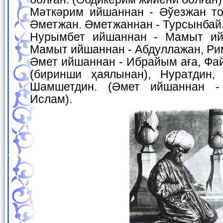
Мәткәрим ийшаннан - Әўезжан то
Әметжан. Әметжаннан - Турсынбай
Нурымбет ийшаннан - Мамыт ий
Мамыт ийшаннан - Абдуллажан, Ри
Әмет ийшаннан - Ибрайым аға, Фа
(биринши ҳаялынан), Нуратдин,
Шамшетдин. (Әмет ийшаннан -
Ислам).