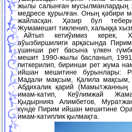
жылы салынған мусылманлардың 
медресе қурылған. Оның қәбири м
жайласқан. Ҳәзир бул тебе
Жумамешит тикленип, халыққа хызм
Айтып кетиўимиз керек, Хожели халқының
аўызбиршилиги арқасында Пирим
үшинши рет басына үлкен гүмб
мешит 1990-жылы басланып, 1991
питкерилип, биринши рет жума на
ийшан мешитине бурынлары: Р
Мадали мақсым, Қалила мақсым,
Абдихалик қарий (Мамытжанның 
имам-катип, Кеўлимжай Жама
Қыдырнияз Алимбетов, Муратжан
күнде Пирим ийшан мешитине Ор
имам-катиплик қылмақта.