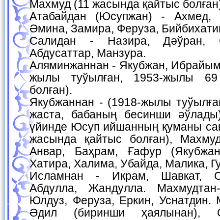
Махмуд (11 жасында қайтыс болған
Атабайдан (Юсупжан) - Ахмед, 
Әмина, Замира, Феруза, Бийбихати
Салидан - Назира, Дәўран, С
Абдусаттар, Манзура.
Аляминжаннан - Якубжан, Ибрайым
жылы туўылған, 1953-жылы 69
болған).
Якубжаннан - (1918-жылы туўылған
жаста, бабаның бесинши әўлады
үйинде Юсуп ийшанның қуманы сақ
жасында қайтыс болған), Махмуд
Анвар, Баҳрам, Ғафур (Якубжа
Хатира, Халима, Убайда, Малика, Г
Исламнан - Икрам, Шавкат, С
Абдулла, Жандулла. Махмудтан
Юлдуз, Феруза, Еркин, Уснатдин. 
Әдил (биринши ҳаялынан), С