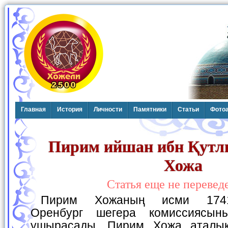
Главная
История
Личности
Памятники
Статьи
Фото
Пирим ийшан ибн Қут
Хожа
Статья еще не перевед
Пирим Хожаның исми 1741-1744-жыллардағы
Оренбург шегера комиссиясын
ушырасады. Пирим Хожа аталық