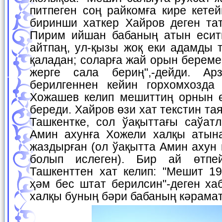
питпеген соң райкомға кире кете
биринши хаткер Хайров деген тат
Пирим ийшан бабаның атын есит
айтпаң, ул-қызы жоқ еки адамды т
қаладан; соларға жай орын береме
жерге сала бериң",-дейди. А
берилгеннен кейин горхомхозда
Хожашев келип мешиттиң орнын ө
береди. Хайров өзи хат текстин та
Ташкентке, сол ўақыттағы саўат
Амин ахунға Хожели халқы атын
жаздырған (ол ўақытта Амин ахун 
болып ислеген). Бир ай өтпе
Ташкенттен хат келип: "Мешит 
ҳәм бес штат берилсин"-деген ха
халқы буның бәри бабаның кәрама