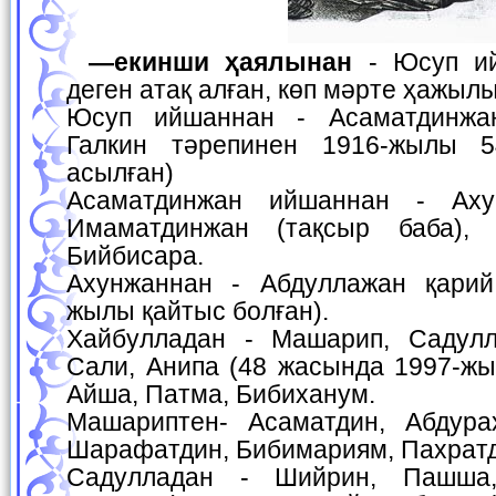
—екинши ҳаялынан
- Юсуп ий
деген атақ алған, көп мәрте ҳажылы
Юсуп ийшаннан - Асаматдинжа
Галкин тәрепинен 1916-жылы 
асылған)
Асаматдинжан ийшаннан - Аху
Имаматдинжан (тақсыр баба),
Бийбисара.
Ахунжаннан - Абдуллажан қарий
жылы қайтыс болған).
Хайбулладан - Машарип, Садулл
Сали, Анипа (48 жасында 1997-жы
Айша, Патма, Бибиханум.
Машариптен- Асаматдин, Абдура
Шарафатдин, Бибимариям, Пахратди
Садулладан - Шийрин, Пашша,