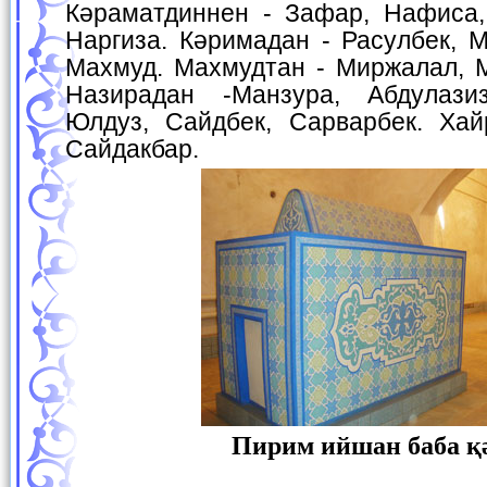
Кәраматдиннен - Зафар, Нафиса,
Наргиза. Кәримадан - Расулбек, 
Махмуд. Махмудтан - Миржалал, М
Назирадан -Манзура, Абдулази
Юлдуз, Сайдбек, Сарварбек. Хай
Сайдакбар.
Пирим ийшан баба қ