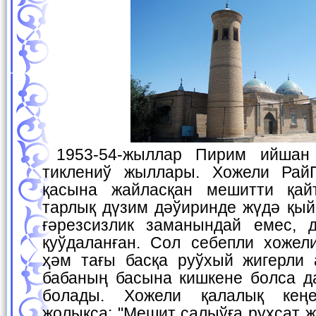
1953-54-жыллар Пирим ийшан мешитиниң қайта
тиклениў жыллары. Хожели Ра
қасына жайласқан мешитти қайт
тарлық дүзим дәўиринде жүдә қый
ғәрезсизлик заманындай емес, 
қуўдаланған. Сол себепли хоже
ҳәм тағы басқа руўхый жигерли 
бабаның басына кишкене болса 
болады. Хожели қалалық кеңе
жолықса: "Мешит салыўға рухсат 