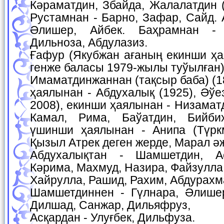
Кәраматдин, Збайда, Жалалатдин 
Рустамнан - Барно, Зафар, Сайд. 
Әлишер, Айбек. Баҳрамнан - 
Дильноза, Абдулазиз.
Ғафур (Якубжан ағаның екинши ҳа
генже баласы 1979-жылы туўылған)
Имаматдинжаннан (тақсыр баба) (1
ҳаялынан - Абдухалық (1925), Әўе
2008), екинши ҳаялынан - Низамат
Камал, Рима, Баўатдин, Бийбиҳ
үшинши ҳаялынан - Анипа (Түрк
Қызыл Атрек деген жерде, Марал әж
Абдухалықтан - Шамшетдин, Ас
Кәрима, Махмуд, Назира, Файзулла
Хайрулла, Рашид, Рахим, Абдурахм
Шамшетдиннен - Гүлнара, Әлишер
Дилшад, Санжар, Дильяфруз,
Асқардан - Улуғбек, Дильфуза.