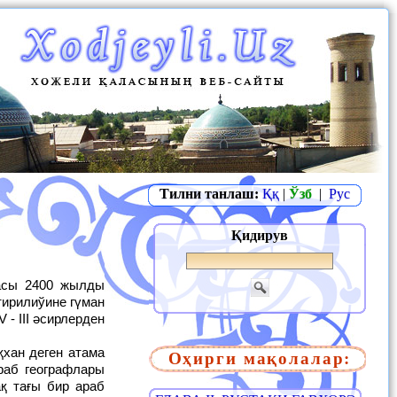
Тилни танлаш:
Ққ
|
Ўзб
|
Рус
Қидирув
тирилиўине гүман
- III әсирлерден
Оҳирги мақолалар:
раб географлары
қ тағы бир араб