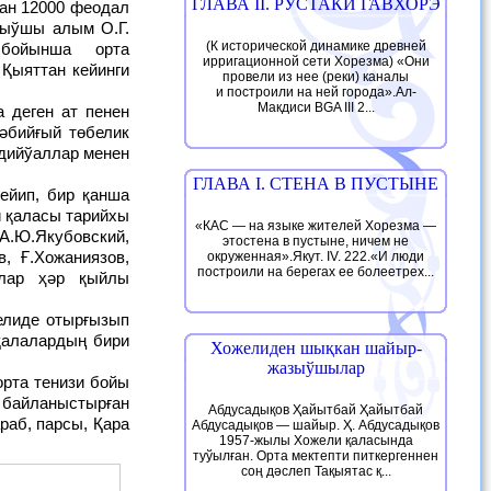
ГЛАВА II. РУСТАКИ ГАВХОРЭ
ан 12000 феодал
ныўшы алым О.Г.
(К исторической динамике древней
бойынша орта
ирригационной сети Хорезма) «Они
Қыяттан кейинги
провели из нее (реки) каналы
и построили на ней города».Ал-
Макдиси BGA III 2...
әбийғый төбелик
 дийўаллар менен
ГЛАВА I. СТЕНА В ПУСТЫНЕ
 қаласы тарийхы
«КАС — на языке жителей Хорезма —
А.Ю.Якубовский,
этостена в пустыне, ничем не
, Ғ.Хожаниязов,
окруженная».Якут. IV. 222.«И люди
построили на берегах ее болеетрех...
влар ҳәр қыйлы
қалалардың бири
Хожелиден шықкан шайыр-
жазыўшылар
байланыстырған
Абдусадықов Ҳайытбай Ҳайытбай
аб, парсы, Қара
Абдусадықов — шайыр. Ҳ. Абдусадықов
1957-жылы Хожели қаласында
туўылған. Орта мектепти питкергеннен
соң дәслеп Тақыятас қ...