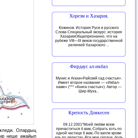
Хорезм и Хазария.
Кожинов. История Руси и русского
Слова Специальный экскурс: история
ХазарииОбщепризнанно, что на
рубеже VIII—IX веков государственной
религией Хазарского ...
Фирдаус ал-икбал
Мунис и Агахи«Райский сад счастья».
Имеет второе название — «Икбал-
наме» (*** «Книга счастья»). Автор —
Шир-Муха...
Крепость Довкесен
09.12.2001"Моей любви всем
причаститься б вам,-Собрать хоть по
одной частице б вам,-По капле крови
бир неше әжайып
иль по лепестку -Все мое сердце, боль