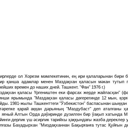
бир қанша адамлар менен Маздақхан қаласын мәкан тутып 
йших времен до наших дней. Ташкент. "Фан" 1976 г.)
инши ярымында "Маздақхан қаласы дөгерегинде 12 мын, қорға
ды. 1981-жылы Ташкенттеги "Ўзбекистон" баспасынан шыққан 
әрепке қарай аққан дәрьяның "Маздубаст" деп аталғаны ҳ
 яғный Алтын Орда дәўиринде дүзилген бир ўақып хатында М
кейинги дерлик үш әсирлик тарийхы ҳаққындағы жазба дереклер
лғазы Баҳадырхан "Миздақханнан Бақырғанға тутас Қуйғын де