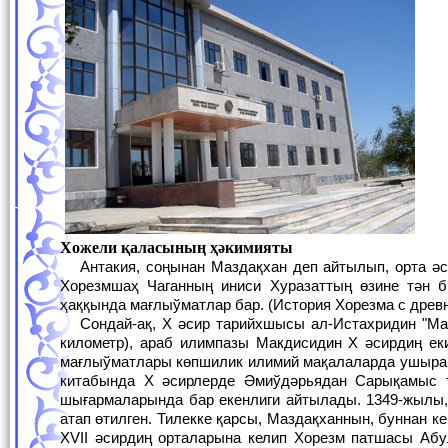
Хожели қаласының ҳәкимияты
Антакия, соңынан Маздақхан деп айтылып, орта әсирлерде ол Хорезм мәмлекетинин, ең ири қалаларынан бири болған. 709-жылы
Хорезмшаҳ Чаганның иниси Хуразаттың өзине тән 
ҳаққында мағлыўматлар бар. (История Хорезма с древне
Сондай-ақ, X әсир тарийхшысы ал-Истахридин "Маздақхан қаласы Үргеништен еки фарсах жерде жайласқан" (фарсак-ҳәзирги 6-8
километр), араб илимпазы Макдисидин X әсирдиң ек
мағлыўматлары көпшилик илимий мақалаларда ушырай
китабында X әсирлерде Әмиўдәрьядан Сарықамыс т
шығармаларында бар екенлиги айтылады. 1349-жылы,
атап өтилген. Тилекке қарсы, Маздақханнын, буннан 
XVII әсирдиң орталарына келип Хорезм патшасы Абу