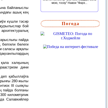
мою, тоску" Навои "Фарх...
сындағы ашық кең
Погода
 қурылыслар бой
архитектуралық
 белгили бөлеги
ки саласы арқалы
здақханлылардың
раастризм дини
урынғы 280-жылы
нтиох III сыяқлы
ң пайда болғаны
300 километрлик
да Салавкийлер