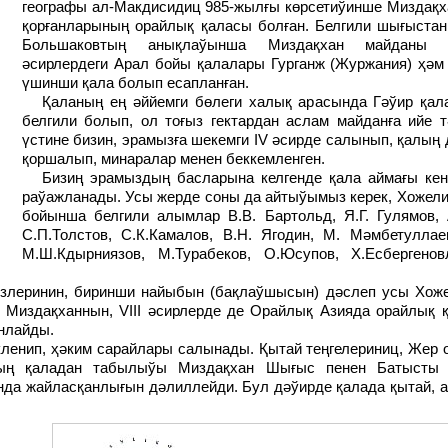
географы ал-Макдисидиц 985-жылғы көрсетиўинше Миздақх
қорғанларының орайлық қаласы болған. Белгили шығыста
Большаковтың анықлаўынша Миздақхан майданы 
әсирлердеги Арал бойы қалалары Гурганж (Журжания) ҳәм 
үшинши қала болып есапланған.
Қаланың ең әййемги бөлеги халық арасында Гәўир қала деген ат пенен
белгили болып, ол тоғыз гектардан аслам майданға ийе т
үстине бизин, эрамызға шекемги IV әсирде салынып, қалың
қоршалып, минаралар менен беккемленген.
Бизиң эрамыздың басларына келгенде қала аймағы кенейип, бир қанша
раўажланады. Усы жерде соны да айтыўымыз керек, Хожели
бойынша белгили алымлар В.В. Бартольд, Я.Г. Гулямов, 
С.П.Толстов, С.К.Камалов, В.Н. Ягодин, М. Мәмбетуллаев
М.Ш.Кдырниязов, М.Турабеков, О.Юсупов, Х.Есбергено
и Миздақханнын, VIII әсирлерде де Орайлық Азияда орайлық 
нлайды.
ың қаладан табылыўы Миздақхан Шығыс пенен Батысты 
а жайласқанлығын дәлиллейди. Бул дәўирде қалада қытай, ар