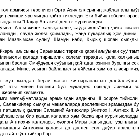
диң екинши ярымында қайта тикленди. Еки бийик төбелик ара
ында оны "Шәҳәр Антакия" деп те жүргизиледи.
ланады, саўда жолға қойылады, жаңа пуқаралық ҳәм диний
ған Мазлымхан сулыў, Шамун наби, Қырық шопан сыяқлы 
йланыслы қалада тиришилик көлеми тараяды, қала халқыныц
рынан баслап Әмиўдәрья суўының қайтадан өзиниң бурынғы ес
ланады. Мине, усыған байланыслы әййемги ҳәм орта әсир ми
ў" аты менен белгили бул муқаддес орында әййемги зо
 жерленип келмекте.
х, Салавкийлер сыяқлы мақалаларда дәслепкиси эрамыздан б
патшалық қылған Салавкий Антиохлар (Антиох I, Антиох II, А
байланыслы бир қанша қалалар ҳәм басқа ири қурылысларды
дағы Антиохия қалалары, ҳәзирги Мары жанындағы узынлығы 
жанындағы Антиохия қаласы да дәслеп сол дәўир аралығын
еп айтыўға тийкар бар.