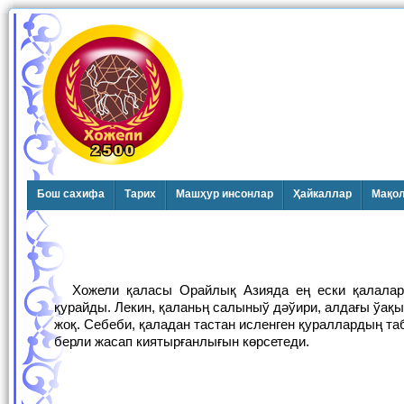
Бош сахифа
Тарих
Машҳур инсонлар
Ҳайкаллар
Мақо
Хожели қаласы Орайлық Азияда ең ески қалалардың бири. Қолда бар илимий дереклерге қарағанда оның жасы 2400 жылды
қурайды. Лекин, қаланьң салыныў дәўири, алдағы ўақ
жоқ. Себеби, қаладан тастан исленген қураллардың та
берли жасап киятырғанлығын көрсетеди.