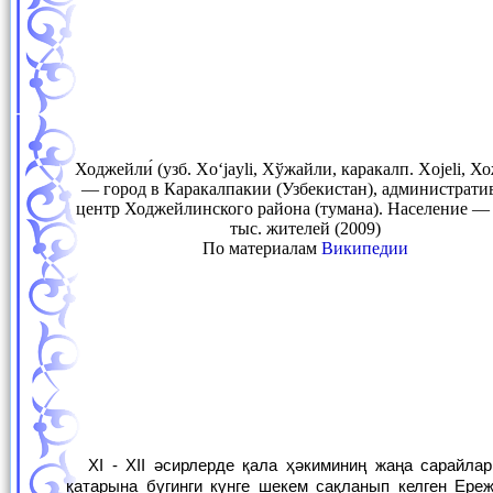
Ходжейли́ (узб. Xoʻjayli, Хўжaйли, каракалп. Xojeli, Х
— город в Каракалпакии (Узбекистан), администрат
центр Ходжейлинского района (тумана). Население — 
тыс. жителей (2009)
По материалам
Википедии
XI - XII әсирлерде қала ҳәкиминиң жаңа сарайлары, пуқаралық ҳәм диний архитектуралық қурылыслар бой тикледи. Олардыц
қатарына бүгинги күнге шекем сақланып келген Ер