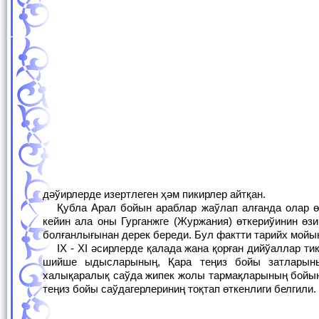
дәўирлерде изертлеген ҳәм пикирлер айтқан.
Қубла Арал бойын араблар жаўлап алғанда олар өзлеринин, биринши найыбын (бақлаўшысын) дәслеп усы Хожелиде отырғызып
кейин ала оны Гурганжге (Журжания) өткериўинин өз
болғанлығынан дерек береди. Бул фактти тарийх мойы
IX - XI әсирлерде қалада жана қорған дийўаллар тикленип, ҳәким сарайлары салынады. Қытай теңгелериниц, Жер орта тенизи бойы
шийше ыдысларының, Қара теңиз бойы затларын
халықаралық саўда жипек жолы тармақларының бойынд
теңиз бойы саўдагерлериниң тоқтап өткенлиги белгили.