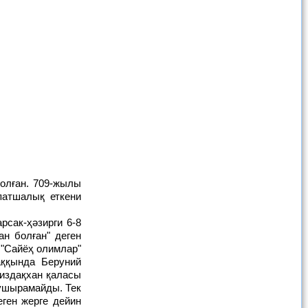
патшалық еткени
н болған" деген
"Сайёҳ олимлар"
аққында Беруний
издақхан қаласы
 ушырамайды. Тек
ген жерге дейин