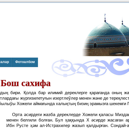
лалар
Фотоалбом
Бош сахифа
ытлардағы жүргизилетуғын изертлеўлер менен және де тереқлес
былыўы Хожели аймағында халықтың бизиң эрамызға шекемги IV 
Орта әсирдеги жазба дереклерде Хожели қаласы Миздақхан деген атама
менен белгили болған. Бул ҳаққында X әсирде жасаған а
Ибн Русте ҳәм ал-Истрахилер жазып қалдырған. Сондай-а