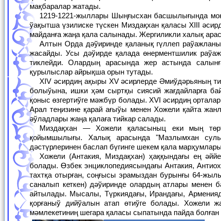
мақбаралар жатады.
1219-1221-жыллары Шыңғысхан басшылығында монғол армиясы тәрепинен Орта Азия еллериниң жаўлап алыныўына байланыслы
ўақытша үзилиске түскен Миздақхан қаласы XIII әсир
майданға жаңа қала салынады. Жергиликли халық арас
Алтын Орда дәўиринде қаланық гүллеп раўажланыўына "Уллы жипек халықаралық саўда жоль"ның қайта тиклениўи күшли тәсир
жасайды. Усы дәўирде қалада өнерментшилик раўаж
тиклейди. Олардың арасында жер астында салын
қурылыслар айрықша орын тутады.
XIV әсирдиң ақыры XV әсирлерде Әмиўдәрьяның тийкарғы ағысының Сарықамыс тәрепке қарай ағыўынан суў тамтарыслығы пайда
болыўына, ишки ҳәм сыртқы сиясий жағдайларға ба
қоныс өзгертиўге мәжбүр болады. XVI әсирдиң ортала
Арал теңизине қарай ағыўы менен Хожели қайта жан
әўладлары жаңа қалаға тийкар салады.
Миздақхан — Хожели қаласыныц еки мың төрт жүз жылдан берли жасап киятырғанлығын дәлйллеўши қала халқының
қойымшылығы. Халық арасында "Мазлымхан сулы
дәстүрлеринен баслап бүгинге шекем қала марҳумлары
Хожели (Антакия, Миздақхан) ҳаққындағы ең әййемги мағлыўматларды эрамыздан алдыңғы III әсирге тийисли деп қабыллаўға
болады. Өзбек энциклопедиясындағы Антакия, Антио
тахтқа отырған, соңғысы эрамыздан бурынғы 64-жылы 
саналып кеткен) дәўиринде олардың атлары менен 
айтылады. Мысалы, Түркиядағы, Ирандағы, Армения
қорғаныў дийўалын атап өтиўге болады. Хожели 
мәмлекетиниң шегара қаласы сыпатында пайда болған д