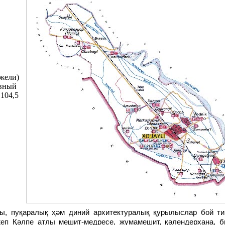
ожели)
ивный
104,5
ежеп Қәлпе атлы мешит-медресе, жумамешит, қәлендерхана, 